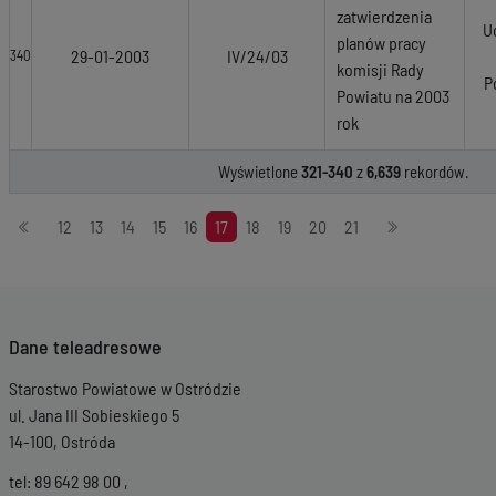
zatwierdzenia
U
planów pracy
29-01-2003
IV/24/03
340
komisji Rady
P
Powiatu na 2003
rok
Wyświetlone
321-340
z
6,639
rekordów.
Stronicowanie
12
13
14
15
16
17
18
19
20
21
Dane teleadresowe
Starostwo Powiatowe w Ostródzie
ul. Jana III Sobieskiego 5
14-100, Ostróda
tel: 89 642 98 00 ,