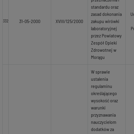
standardu oraz
zasad dokonania
U
31-05-2000
XVIII/125/2000
zakupu wirówki
332
laboratoryjnej
P
przez Powiatowy
Zespół Opieki
Zdrowotnej w
Morągu
W sprawie
ustalenia
regulaminu
określającego
wysokość oraz
warunki
przyznawania
nauczycielom
dodatków za