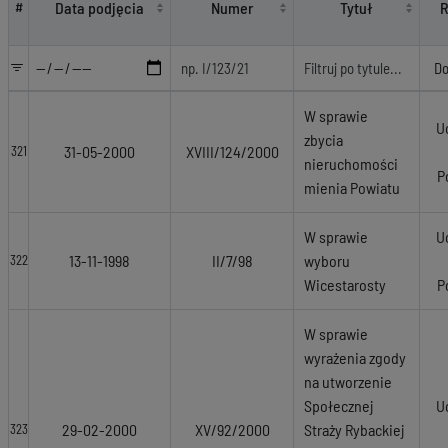
Data podjęcia
Numer
Tytuł
R
#
W sprawie
U
zbycia
31-05-2000
XVIII/124/2000
321
nieruchomości
P
mienia Powiatu
W sprawie
U
13-11-1998
II/7/98
wyboru
322
Wicestarosty
P
W sprawie
wyrażenia zgody
na utworzenie
Społecznej
U
29-02-2000
XV/92/2000
Straży Rybackiej
323