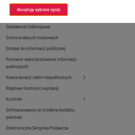
Konsultacje społeczne
Akceptuję wybrane zgody
Petycje
Działalność lobbingowa
Ochrona danych osobowych
Dostęp do informacji publicznej
Ponowne wykorzystywanie informacji
publicznych
Kwota dotacji szkół niepublicznych
Rządowe Centrum Legislacji
Kontrole
Dofinansowanie ze środków budżetu
państwa
Elektroniczna Skrzynka Podawcza