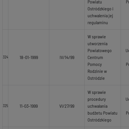
Powiatu
P
Ostródzkiego i
uchwalenia jej
regulaminu
W sprawie
utworzenia
Powiatowego
U
18-01-1999
IV/14/99
Centrum
324
Pomocy
P
Rodzinie w
Ostródzie
W sprawie
procedury
U
11-03-1999
VI/27/99
uchwalania
325
budżetu Powiatu
P
Ostródzkiego