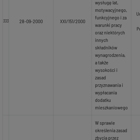
wysługę lat,
motywacyjnego,
U
funkcyjnego i za
28-09-2000
XXI/151/2000
333
warunki pracy
P
oraz niektórych
innych
składników
wynagrodzenia,
a także
wysokości i
zasad
przyznawania i
wypłacania
dodatku
mieszkaniowego
W sprawie
określenia zasad
zbycia przez