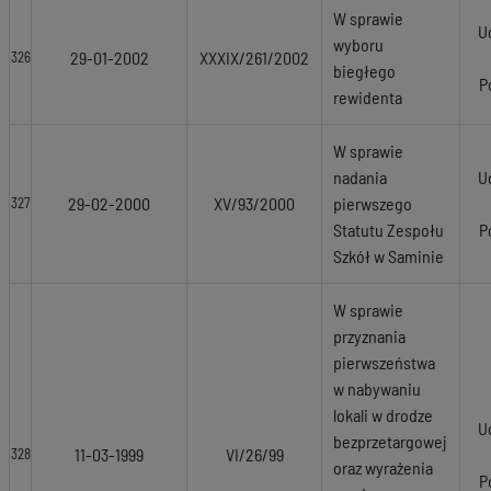
W sprawie
U
wyboru
29-01-2002
XXXIX/261/2002
326
biegłego
P
rewidenta
W sprawie
nadania
U
29-02-2000
XV/93/2000
pierwszego
327
Statutu Zespołu
P
Szkół w Saminie
W sprawie
przyznania
pierwszeństwa
w nabywaniu
lokali w drodze
U
bezprzetargowej
11-03-1999
VI/26/99
328
oraz wyrażenia
P