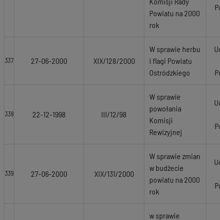
Komisji Rady
P
Powiatu na 2000
rok
W sprawie herbu
U
27-06-2000
XIX/128/2000
i flagi Powiatu
337
Ostródzkiego
P
W sprawie
U
powołania
22-12-1998
III/12/98
338
Komisji
P
Rewizyjnej
W sprawie zmian
U
w budżecie
27-06-2000
XIX/131/2000
339
powiatu na 2000
P
rok
w sprawie