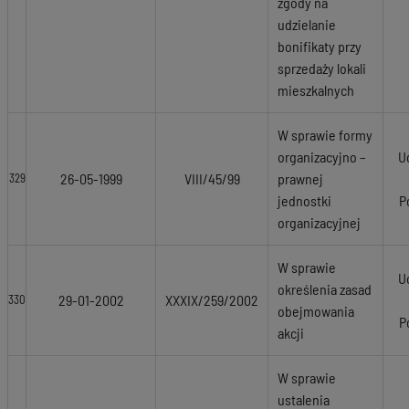
zgody na
udzielanie
bonifikaty przy
sprzedaży lokali
mieszkalnych
W sprawie formy
organizacyjno –
U
26-05-1999
VIII/45/99
prawnej
329
jednostki
P
organizacyjnej
W sprawie
U
określenia zasad
29-01-2002
XXXIX/259/2002
330
obejmowania
P
akcji
W sprawie
ustalenia