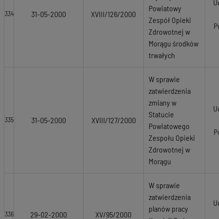
U
Powiatowy
31-05-2000
XVIII/126/2000
334
Zespół Opieki
P
Zdrowotnej w
Morągu środków
trwałych
W sprawie
zatwierdzenia
zmiany w
U
Statucie
31-05-2000
XVIII/127/2000
335
Powiatowego
P
Zespołu Opieki
Zdrowotnej w
Morągu
W sprawie
zatwierdzenia
U
planów pracy
29-02-2000
XV/95/2000
336