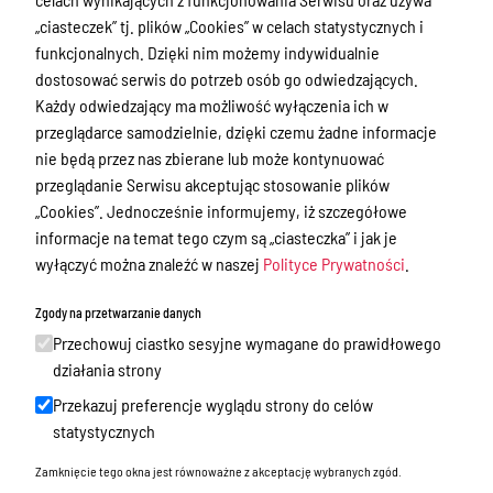
Nieodpłatna Pomoc Prawna
„ciasteczek” tj. plików „Cookies” w celach statystycznych i
Akty Prawne
funkcjonalnych. Dzięki nim możemy indywidualnie
dostosować serwis do potrzeb osób go odwiedzających.
Rejestry, ewidencje i archiwa
Każdy odwiedzający ma możliwość wyłączenia ich w
Budżet
przeglądarce samodzielnie, dzięki czemu żadne informacje
nie będą przez nas zbierane lub może kontynuować
Organizacja działania samorządu
przeglądanie Serwisu akceptując stosowanie plików
powiatowego
„Cookies”. Jednocześnie informujemy, iż szczegółowe
Organy Powiatu
informacje na temat tego czym są „ciasteczka” i jak je
wyłączyć można znaleźć w naszej
Polityce Prywatności
.
Oświadczenia majątkowe
Porozumienia i umowy
Zgody na przetwarzanie danych
Przechowuj ciastko sesyjne wymagane do prawidłowego
Zamierzenia i programy
działania strony
Powiatowy Rzecznik Konsumentów
Przekazuj preferencje wyglądu strony do celów
Biuro Rzeczy Znalezionych
statystycznych
Mienie Powiatu Ostródzkiego
Zamknięcie tego okna jest równoważne z akceptację wybranych zgód.