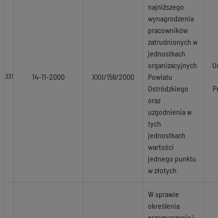
najniższego
wynagrodzenia
pracowników
zatrudnionych w
jednostkach
organizacyjnych
U
14-11-2000
XXII/159/2000
Powiatu
331
Ostródzkiego
P
oraz
uzgodnienia w
tych
jednostkach
wartości
jednego punktu
w złotych
W sprawie
określenia
przeznaczenia i