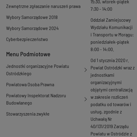
15:30, wtorek-piątek
Zewnętrzne zgłaszanie naruszeń prawa
7:30 - 14:00
Wybory Samorządowe 2018
Oddział Zamiejscowy
Wydziału Komunikacji
Wybory Samorządowe 2024
i Transportu w Morągu:
Cyberbezpieczeństwo
poniedziałek-piątek
8:00 - 14:00.
Menu Podmiotowe
Od 1 stycznia 2020 r.
Jednostki organizacyjne Powiatu
Powiat Ostródzki wraz z
Ostródzkiego
jednostkami
organizacyjnymi
Powiatowa Osoba Prawna
objętymi centralizacją
Powiatowy Inspektorat Nadzoru
w zakresie rozliczeń
Budowlanego
podatku od towarów i
usług, zgodnie z
Stowarzyszenia zwykłe
Uchwałą Nr
40/131/2019 Zarządu
Powiatu w Ostródzie z