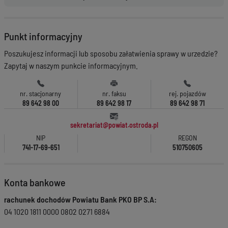
Punkt informacyjny
Poszukujesz informacji lub sposobu załatwienia sprawy w urzedzie?
Zapytaj w naszym punkcie informacyjnym.
nr. stacjonarny
nr. faksu
rej. pojazdów
89 642 98 00
89 642 98 17
89 642 98 71
sekretariat@powiat.ostroda.pl
NIP
REGON
741-17-69-651
510750605
Konta bankowe
rachunek dochodów Powiatu Bank PKO BP S.A:
04 1020 1811 0000 0802 0271 6884