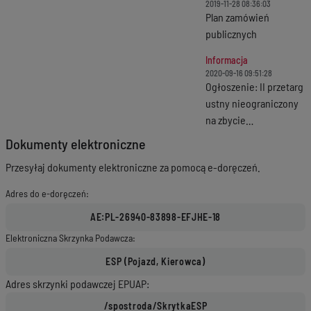
2019-11-28 08:36:03
pow. 0,1900 ha
Plan zamówień
publicznych
Informacja
2020-09-16 09:51:28
Ogłoszenie: II przetarg
ustny nieograniczony
na zbycie
zabudowanych
Dokumenty elektroniczne
nieruchomości
Przesyłaj dokumenty elektroniczne za pomocą e-doręczeń.
gruntowych
stanowiących
Adres do e-doręczeń:
własność Skarbu
Państwa, położonych
w obrębie nr 4 miasta
Elektroniczna Skrzynka Podawcza:
Ostróda
Adres skrzynki podawczej EPUAP: