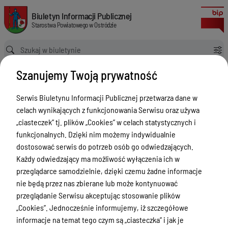
BIP Starostwa Powiatowego w Ostródzie
Biuletyn Informacji Publicznej Starostwa Powiatowego w Ostródzie
Biuletyn Informacji Publicznej
Starostwa Powiatowego w Ostródzie
Szanujemy Twoją prywatność
Menu Przedmiotowe
Serwis Biuletynu Informacji Publicznej przetwarza dane w
Starostwo Powiatowe
celach wynikających z funkcjonowania Serwisu oraz używa
„ciasteczek” tj. plików „Cookies” w celach statystycznych i
Poradnik Interesanta
funkcjonalnych. Dzięki nim możemy indywidualnie
Starostwo Powiatowe
Informacje o naborze
dostosować serwis do potrzeb osób go odwiedzających.
w Ostródzie
Każdy odwiedzający ma możliwość wyłączenia ich w
ul. Jana III
Zamówienia Publiczne
przeglądarce samodzielnie, dzięki czemu żadne informacje
Sobieskiego 5
Tablica ogłoszeń
nie będą przez nas zbierane lub może kontynuować
14-100 Ostróda
przeglądanie Serwisu akceptując stosowanie plików
woj. warmińsko-
Dyżury Aptek w Powiecie Ostródzkim
„Cookies”. Jednocześnie informujemy, iż szczegółowe
mazurskie
Nieodpłatna Pomoc Prawna
informacje na temat tego czym są „ciasteczka” i jak je