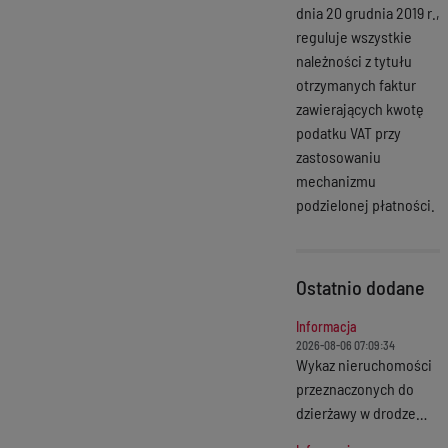
dnia 20 grudnia 2019 r.,
reguluje wszystkie
należności z tytułu
otrzymanych faktur
zawierających kwotę
podatku VAT przy
zastosowaniu
mechanizmu
podzielonej płatności.
Ostatnio dodane
Informacja
2026-08-06 07:09:34
Wykaz nieruchomości
przeznaczonych do
dzierżawy w drodze
bezprzetargowej