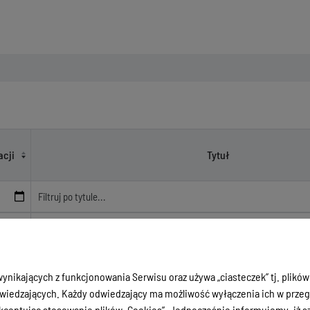
Powiatu
acji
Tytuł
Wybrane dane statystyczne powiatu ostródzkiego na tle innych
19
warmińsko-mazurskiego
ynikających z funkcjonowania Serwisu oraz używa „ciasteczek” tj. plików
19
Diagnoza prospektywna stanu powiatu ostródzkiego
iedzających. Każdy odwiedzający ma możliwość wyłączenia ich w przegl
ceptując stosowanie plików „Cookies”. Jednocześnie informujemy, iż szc