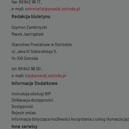
fax: 89 642 98 17 ,
e-mail:
sekretariat@powiat.ostroda.pl
Redakcja biuletynu
Szymon Zambrzycki
Marek Jastrzębski
Starostwo Powiatowe w Ostródzie
ul. Jana III Sobieskiego 5,
14-100 Ostróda
tel: 89 642 98 00 ,
e-mail:
bip@powiat.ostroda.pl
Informacje Dodatkowe
Instrukcja obsługi BIP
Deklaracja dostępności
Dostępność
Rejestr zmian
Informacja dotycząca możliwości korzystania z usług tłumacza j
Inne serwisy