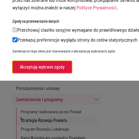
Nieodpłatna Pomoc Prawna
wyłączyć można znaleźć w naszej
Polityce Prywatności
.
09-12-20
3
Akty Prawne
Zgody na przetwarzanie danych
Rejestry, ewidencje i archiwa
Przechowuj ciastko sesyjne wymagane do prawidłowego działa
09-12-20
Budżet
4
Przekazuj preferencje wyglądu strony do celów statystycznych
Organizacja działania samorządu
Zamknięcie tego okna jest równoważne z akceptację wybranych zgód.
powiatowego
Organy Powiatu
Akceptuję wybrane zgody
Oświadczenia majątkowe
Porozumienia i umowy
Zamierzenia i programy
Programy realizowane przez Powiat
Strategia Rozwoju Powiatu
Program Rozwoju Lokalnego
Karta Współpracy pomiędzy Powiatem