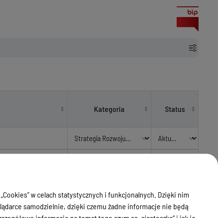
Kategoria
Status
 powiatów woj.
Strategia Rozwoju
Aktualny
Powiatu
 „Cookies” w celach statystycznych i funkcjonalnych. Dzięki nim
Strategia Rozwoju
Aktualny
ądarce samodzielnie, dzięki czemu żadne informacje nie będą
Powiatu
zegółowe informacje na temat tego czym są „ciasteczka” i jak je