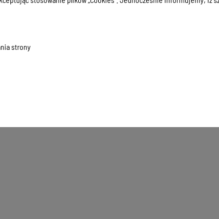
19
Strategia Zrównoważonego Rozwoju Powiatu Ostródzkiego na l
nia strony
19
Strategia Rozwoju Powiatu Ostródzkiego do 2015 roku
Wyświetlone
1-4
z
4
rekordó