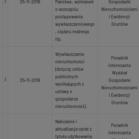
25-11-2019
Państwa , wzmianek
Gospodarki
2
o wszczęciu
Nieruchomościami
postępowania
i Ewidencji
wywłaszczeniowego
Gruntów
, ciężaru realnego
itp.
Wywłaszczanie
Poradnik
nieruchomości
interesanta
(dotyczy celów
Wydział
publicznych
25-11-2019
Gospodarki
3
wynikających z
Nieruchomościami
ustawy o
i Ewidencji
gospodarce
Gruntów
nieruchomości).
Naliczanie i
Poradnik
aktualizacja opłat z
interesanta
tytułu użytkowania