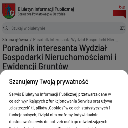
Poradnik interesanta Wydział Gospodarki Nieruchomościami i Ewidencj
Biuletyn Informacji Publicznej Starostwa Powiatowego w Ostródzie
Biuletyn Informacji Publicznej
Starostwa Powiatowego w Ostródzie
Ścieżka powrotu
Strona główna
Poradnik interesanta Wydział Gospodarki Nieruchomościami i Ewidencji Gruntów
Poradnik interesanta Wydział
Gospodarki Nieruchomościami i
Ewidencji Gruntów
Menu Przedmiotowe
Szanujemy Twoją prywatność
Starostwo Powiatowe
Serwis Biuletynu Informacji Publicznej przetwarza dane w
Poradnik Interesanta
celach wynikających z funkcjonowania Serwisu oraz używa
„ciasteczek” tj. plików „Cookies” w celach statystycznych i
Obsługa osób niepełnosprawnych
funkcjonalnych. Dzięki nim możemy indywidualnie
Wydział Budownictwa i Architektury
dostosować serwis do potrzeb osób go odwiedzających.
Wydział Komunikacji i Transportu