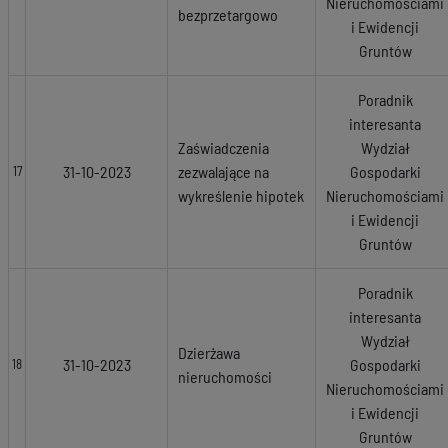
Nieruchomościami
bezprzetargowo
i Ewidencji
Gruntów
Poradnik
interesanta
Zaświadczenia
Wydział
31-10-2023
zezwalające na
Gospodarki
17
wykreślenie hipotek
Nieruchomościami
i Ewidencji
Gruntów
Poradnik
interesanta
Wydział
Dzierżawa
31-10-2023
Gospodarki
18
nieruchomości
Nieruchomościami
i Ewidencji
Gruntów