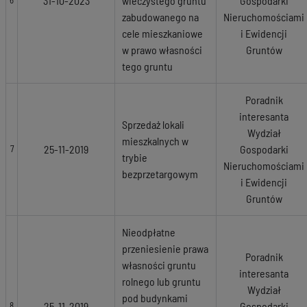
31-10-2023
wieczystego gruntu
Gospodarki
6
zabudowanego na
Nieruchomościami
cele mieszkaniowe
i Ewidencji
w prawo własności
Gruntów
tego gruntu
Poradnik
interesanta
Sprzedaż lokali
Wydział
mieszkalnych w
25-11-2019
Gospodarki
7
trybie
Nieruchomościami
bezprzetargowym
i Ewidencji
Gruntów
Nieodpłatne
przeniesienie prawa
Poradnik
własności gruntu
interesanta
rolnego lub gruntu
Wydział
pod budynkami
25-11-2019
Gospodarki
8