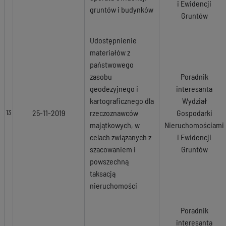
i Ewidencji
gruntów i budynków
Gruntów
Udostępnienie
materiałów z
państwowego
zasobu
Poradnik
geodezyjnego i
interesanta
kartograficznego dla
Wydział
25-11-2019
rzeczoznawców
Gospodarki
13
majątkowych, w
Nieruchomościami
celach związanych z
i Ewidencji
szacowaniem i
Gruntów
powszechną
taksacją
nieruchomości
Poradnik
interesanta