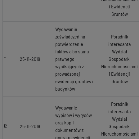
i Ewidencji
Gruntów
Wydawanie
zaświadczeń na
Poradnik
potwierdzenie
interesanta
faktów albo stanu
Wydział
25-11-2019
prawnego
Gospodarki
11
wynikających z
Nieruchomościami
prowadzonej
i Ewidencji
ewidencji gruntów i
Gruntów
budynków
Poradnik
Wydawanie
interesanta
wypisów i wyrysów
Wydział
oraz kopii
25-11-2019
Gospodarki
12
dokumentów z
Nieruchomościami
operatu ewidencji