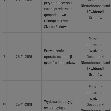
przysługującego z
Nieruchomościami
tytułu przekazania
i Ewidencji
gospodarstwa
Gruntów
rolnego na rzecz
Skarbu Państwa.
Poradnik
interesanta
Prowadzenie
Wydział
25-11-2019
operatu ewidencji
Gospodarki
9
gruntów i budynków
Nieruchomościami
i Ewidencji
Gruntów
Poradnik
interesanta
Wydział
Wydawanie decyzji
25-11-2019
Gospodarki
10
ewidencyjnych
Nieruchomościami