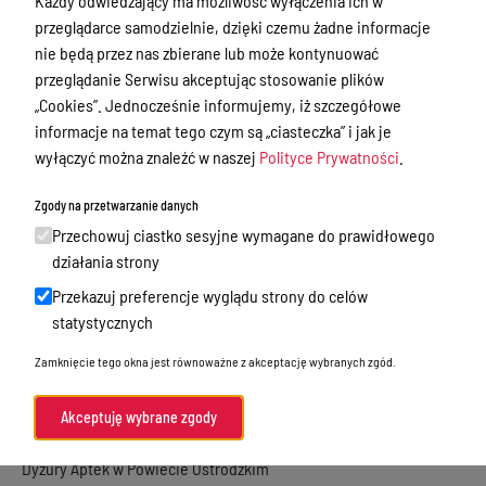
Każdy odwiedzający ma możliwość wyłączenia ich w
Wydział Gospodarki
przeglądarce samodzielnie, dzięki czemu żadne informacje
Nieruchomościami i Ewidencji
nie będą przez nas zbierane lub może kontynuować
Gruntów
przeglądanie Serwisu akceptując stosowanie plików
Wydział Rozwoju Lokalnego,
„Cookies”. Jednocześnie informujemy, iż szczegółowe
Inwestycji i Gospodarowania
informacje na temat tego czym są „ciasteczka” i jak je
Środowiskiem
wyłączyć można znaleźć w naszej
Polityce Prywatności
.
Wydział Administracji, Nadzoru i Kadr
Referat Obrony Cywilnej, Zdrowia i
Zgody na przetwarzanie danych
Spraw Obywatelskich
Przechowuj ciastko sesyjne wymagane do prawidłowego
Wydział Oświaty, Kultury i Sportu
działania strony
Wydział Finansowy
Przekazuj preferencje wyglądu strony do celów
Wydział Geodezji i Kartografii
statystycznych
Informacje o naborze
Zamknięcie tego okna jest równoważne z akceptację wybranych zgód.
Zamówienia Publiczne
Akceptuję wybrane zgody
Tablica ogłoszeń
Dyżury Aptek w Powiecie Ostródzkim