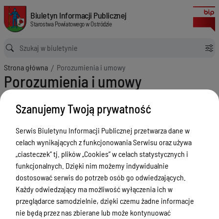
Porozumienia i umowy
Biuletyn Informacji Publicznej Starostwa Powiatowego w Ostródzie
Biuletyn Informacji Publicznej
Starostwa Powiatowego w Ostródzie
Ścieżka powrotu
Strona główna
Porozumienia i umowy
Porozumienia i umowy
Menu Przedmiotowe
Szanujemy Twoją prywatność
Starostwo Powiatowe
Serwis Biuletynu Informacji Publicznej przetwarza dane w
Poradnik Interesanta
celach wynikających z funkcjonowania Serwisu oraz używa
Informacje o naborze
„ciasteczek” tj. plików „Cookies” w celach statystycznych i
funkcjonalnych. Dzięki nim możemy indywidualnie
Zamówienia Publiczne
dostosować serwis do potrzeb osób go odwiedzających.
Tablica ogłoszeń
Każdy odwiedzający ma możliwość wyłączenia ich w
przeglądarce samodzielnie, dzięki czemu żadne informacje
Dyżury Aptek w Powiecie Ostródzkim
nie będą przez nas zbierane lub może kontynuować