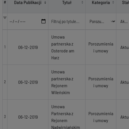
Data Publikacji
Tytuł
Kategoria
Sta
#
Umowa
partnerska z
Porozumienia
06-12-2019
Aktu
1
Osterode am
i umowy
Harz
Umowa
partnerska z
Porozumienia
06-12-2019
Aktu
2
Rejonem
i umowy
Wileńskim
Umowa
Partnerska z
Porozumienia
06-12-2019
Aktu
3
Rejonem
i umowy
Nadwirniańskim