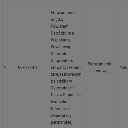
Porozumienie
między
Powiatem
Ostródzkim a
Wspólnotą
Powiatową
Osterode
Ostpreußen,
Porozumienia
06-12-2019
stowarzyszeniem
Aktu
4
i umowy
zarejestrowanym
z siedzibą w
Osterode am
Harz w Republice
Federalnej
Niemiec o
współpracy
partnerskiej