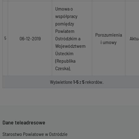
Umowa o
współpracy
pomiędzy
Powiatem
Porozumienia
06-12-2019
Ostródzkim a
Aktu
5
i umowy
Województwem
Ústeckim
(Republika
Czeska).
Wyświetlone
1-5
z
5
rekordów.
Dane teleadresowe
Starostwo Powiatowe w Ostródzie