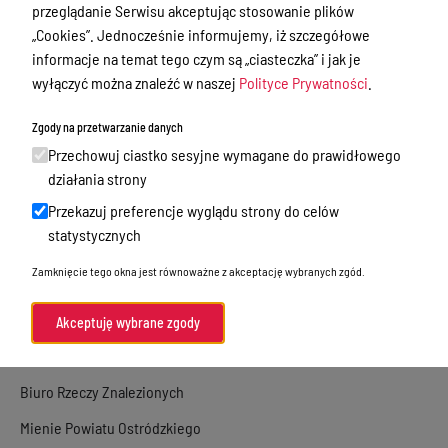
Nieodpłatna Pomoc Prawna
przeglądanie Serwisu akceptując stosowanie plików
„Cookies”. Jednocześnie informujemy, iż szczegółowe
Akty Prawne
informacje na temat tego czym są „ciasteczka” i jak je
Rejestry, ewidencje i archiwa
wyłączyć można znaleźć w naszej
Polityce Prywatności
.
Budżet
Zgody na przetwarzanie danych
Organizacja działania samorządu
Przechowuj ciastko sesyjne wymagane do prawidłowego
powiatowego
działania strony
Przekazuj preferencje wyglądu strony do celów
Organy Powiatu
statystycznych
Oświadczenia majątkowe
Zamknięcie tego okna jest równoważne z akceptację wybranych zgód.
Porozumienia i umowy
Zamierzenia i programy
Akceptuję wybrane zgody
Powiatowy Rzecznik Konsumentów
Biuro Rzeczy Znalezionych
Mienie Powiatu Ostródzkiego