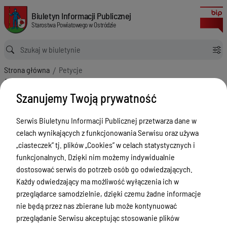
Petycje
Biuletyn Informacji Publicznej Starostwa Powiatowego w Ostródzie
Biuletyn Informacji Publicznej
Starostwa Powiatowego w Ostródzie
Ścieżka powrotu
Strona główna
Petycje
Petycje
Szanujemy Twoją prywatność
Menu Przedmiotowe
Serwis Biuletynu Informacji Publicznej przetwarza dane w
Starostwo Powiatowe
celach wynikających z funkcjonowania Serwisu oraz używa
Poradnik Interesanta
„ciasteczek” tj. plików „Cookies” w celach statystycznych i
funkcjonalnych. Dzięki nim możemy indywidualnie
Informacje o naborze
dostosować serwis do potrzeb osób go odwiedzających.
Zamówienia Publiczne
Każdy odwiedzający ma możliwość wyłączenia ich w
przeglądarce samodzielnie, dzięki czemu żadne informacje
Tablica ogłoszeń
nie będą przez nas zbierane lub może kontynuować
Dyżury Aptek w Powiecie Ostródzkim
przeglądanie Serwisu akceptując stosowanie plików