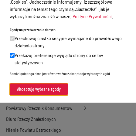
„Cookies”. Jednocześnie informujemy, iż szczegółowe
Nieodpłatna Pomoc Prawna
informacje na temat tego czym są „ciasteczka” i jak je
Akty Prawne
wyłączyć można znaleźć w naszej
Polityce Prywatności
.
Rejestry, ewidencje i archiwa
Zgody na przetwarzanie danych
Budżet
Przechowuj ciastko sesyjne wymagane do prawidłowego
działania strony
Organizacja działania samorządu
powiatowego
Przekazuj preferencje wyglądu strony do celów
statystycznych
Organy Powiatu
Zamknięcie tego okna jest równoważne z akceptację wybranych zgód.
Oświadczenia majątkowe
Porozumienia i umowy
Akceptuję wybrane zgody
Zamierzenia i programy
Powiatowy Rzecznik Konsumentów
Biuro Rzeczy Znalezionych
Mienie Powiatu Ostródzkiego