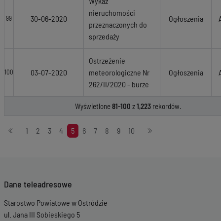
Wykaz
nieruchomości
30-06-2020
Ogłoszenia
99
przeznaczonych do
sprzedaży
Ostrzeżenie
03-07-2020
meteorologiczne Nr
Ogłoszenia
100
262/II/2020 - burze
Wyświetlone
81-100
z
1,223
rekordów.
Stronicowanie
1
2
3
4
5
6
7
8
9
10
Dane teleadresowe
Starostwo Powiatowe w Ostródzie
ul. Jana III Sobieskiego 5