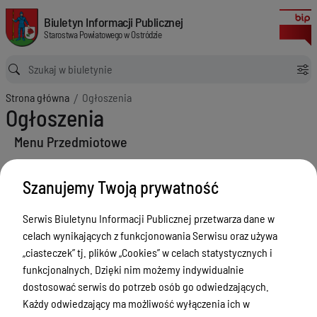
Ogłoszenia
Biuletyn Informacji Publicznej Starostwa Powiatowego w Ostródzie
Biuletyn Informacji Publicznej
Starostwa Powiatowego w Ostródzie
Ścieżka powrotu
Strona główna
Ogłoszenia
Ogłoszenia
Menu Przedmiotowe
Starostwo Powiatowe
Szanujemy Twoją prywatność
Poradnik Interesanta
Serwis Biuletynu Informacji Publicznej przetwarza dane w
Informacje o naborze
celach wynikających z funkcjonowania Serwisu oraz używa
Zamówienia Publiczne
„ciasteczek” tj. plików „Cookies” w celach statystycznych i
funkcjonalnych. Dzięki nim możemy indywidualnie
Tablica ogłoszeń
dostosować serwis do potrzeb osób go odwiedzających.
Dyżury Aptek w Powiecie Ostródzkim
Każdy odwiedzający ma możliwość wyłączenia ich w