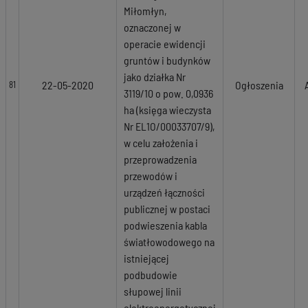
Miłomłyn,
oznaczonej w
operacie ewidencji
gruntów i budynków
jako działka Nr
22-05-2020
Ogłoszenia
81
3119/10 o pow. 0,0936
ha (księga wieczysta
Nr EL1O/00033707/9),
w celu założenia i
przeprowadzenia
przewodów i
urządzeń łączności
publicznej w postaci
podwieszenia kabla
światłowodowego na
istniejącej
podbudowie
słupowej linii
elektroenergetycznej