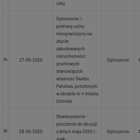
roku
Ogłoszenie: I
przetarg ustny
nieograniczony na
zbycie
zabudowanych
nieruchomości
27-05-2020
Ogłoszenia
84
gruntowych
stanowiących
własność Skarbu
Państwa, położonych
w obrębie nr 4 miasta
Ostróda
Obwieszczenie -
pouczenie do decyzji
28-05-2020
z dnia 4 maja 2020 r.,
Ogłoszenia
85
znak: