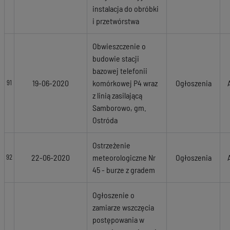
instalacja do obróbki
i przetwórstwa
Obwieszczenie o
budowie stacji
bazowej telefonii
19-06-2020
komórkowej P4 wraz
Ogłoszenia
91
z linią zasilającą
Samborowo, gm.
Ostróda
Ostrzeżenie
22-06-2020
meteorologiczne Nr
Ogłoszenia
92
45 - burze z gradem
Ogłoszenie o
zamiarze wszczęcia
postępowania w