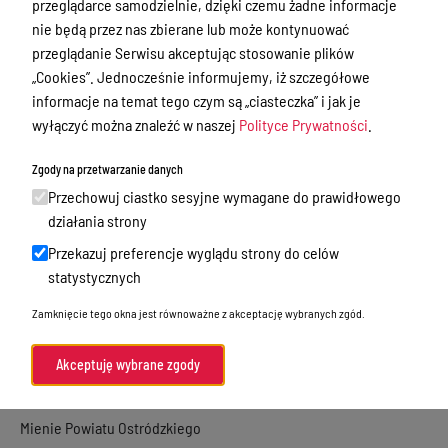
przeglądarce samodzielnie, dzięki czemu żadne informacje
Nieodpłatna Pomoc Prawna
nie będą przez nas zbierane lub może kontynuować
Akty Prawne
przeglądanie Serwisu akceptując stosowanie plików
„Cookies”. Jednocześnie informujemy, iż szczegółowe
Rejestry, ewidencje i archiwa
informacje na temat tego czym są „ciasteczka” i jak je
Budżet
wyłączyć można znaleźć w naszej
Polityce Prywatności
.
Organizacja działania samorządu
Zgody na przetwarzanie danych
powiatowego
Przechowuj ciastko sesyjne wymagane do prawidłowego
Organy Powiatu
działania strony
Oświadczenia majątkowe
Przekazuj preferencje wyglądu strony do celów
statystycznych
Porozumienia i umowy
Zamknięcie tego okna jest równoważne z akceptację wybranych zgód.
Zamierzenia i programy
Powiatowy Rzecznik Konsumentów
Akceptuję wybrane zgody
Biuro Rzeczy Znalezionych
Mienie Powiatu Ostródzkiego