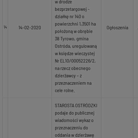
w drodze
bezprzetargowej -
działkę nr 140 o
powierzchni 1,3501 ha
14-02-2020
Ogłoszenia
14
położoną w obrębie
38 Tyrowo, gmina
Ostróda, uregulowaną
w księdze wieczystej
Nr EL1O/00052226/2,
na rzecz obecnego
dzierżawcy – z
przeznaczeniem na
cele rolne.
STAROSTA OSTRÓDZKI
podaje do publicznej
wiadomości wykaz o
przeznaczeniu do
oddania w dzierżawę