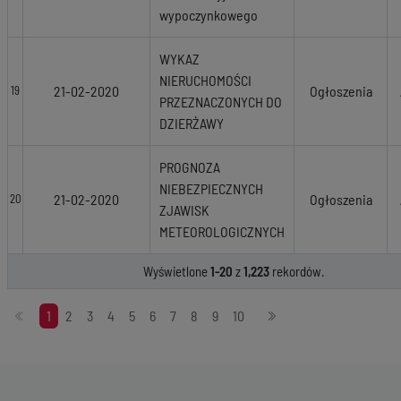
wypoczynkowego
WYKAZ
NIERUCHOMOŚCI
21-02-2020
Ogłoszenia
19
PRZEZNACZONYCH DO
DZIERŻAWY
PROGNOZA
NIEBEZPIECZNYCH
21-02-2020
Ogłoszenia
20
ZJAWISK
METEOROLOGICZNYCH
Wyświetlone
1-20
z
1,223
rekordów.
Stronicowanie
1
2
3
4
5
6
7
8
9
10