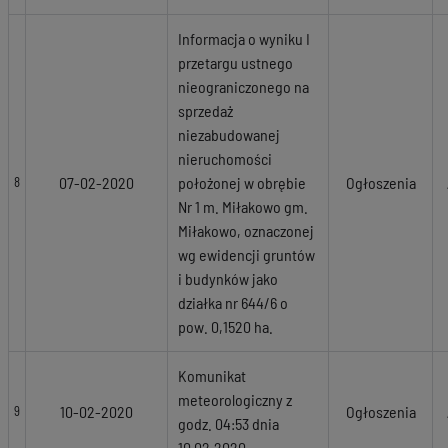
Informacja o wyniku I
przetargu ustnego
nieograniczonego na
sprzedaż
niezabudowanej
nieruchomości
07-02-2020
położonej w obrębie
Ogłoszenia
8
Nr 1 m. Miłakowo gm.
Miłakowo, oznaczonej
wg ewidencji gruntów
i budynków jako
działka nr 644/6 o
pow. 0,1520 ha.
Komunikat
meteorologiczny z
10-02-2020
Ogłoszenia
9
godz. 04:53 dnia
10.02.2020