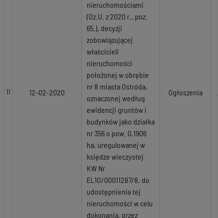
nieruchomościami
(Dz.U. z 2020 r., poz.
65.), decyzji
zobowiązującej
właścicieli
nieruchomości
położonej w obrębie
nr 8 miasta Ostróda,
12-02-2020
Ogłoszenia
11
oznaczonej według
ewidencji gruntów i
budynków jako działka
nr 356 o pow. 0,1906
ha, uregulowanej w
księdze wieczystej
KW Nr
EL1O/00011287/8, do
udostępnienia tej
nieruchomości w celu
dokonania, przez