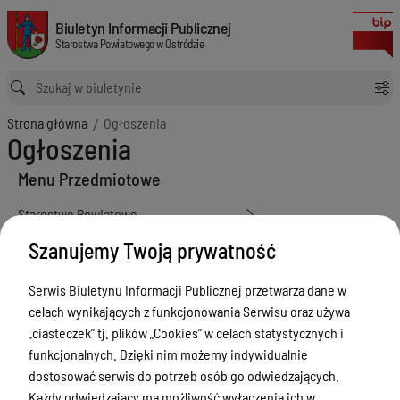
Ogłoszenia
Biuletyn Informacji Publicznej Starostwa Powiatowego w Ostródzie
Biuletyn Informacji Publicznej
Starostwa Powiatowego w Ostródzie
Ścieżka powrotu
Strona główna
Ogłoszenia
Ogłoszenia
Menu Przedmiotowe
Starostwo Powiatowe
Poradnik Interesanta
Szanujemy Twoją prywatność
Informacje o naborze
Serwis Biuletynu Informacji Publicznej przetwarza dane w
Zamówienia Publiczne
celach wynikających z funkcjonowania Serwisu oraz używa
„ciasteczek” tj. plików „Cookies” w celach statystycznych i
Tablica ogłoszeń
funkcjonalnych. Dzięki nim możemy indywidualnie
Dyżury Aptek w Powiecie Ostródzkim
dostosować serwis do potrzeb osób go odwiedzających.
Każdy odwiedzający ma możliwość wyłączenia ich w