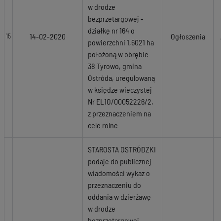
w drodze
bezprzetargowej -
działkę nr 164 o
14-02-2020
Ogłoszenia
15
powierzchni 1,6021 ha
położoną w obrębie
38 Tyrowo, gmina
Ostróda, uregulowaną
w księdze wieczystej
Nr EL1O/00052226/2,
z przeznaczeniem na
cele rolne
STAROSTA OSTRÓDZKI
podaje do publicznej
wiadomości wykaz o
przeznaczeniu do
oddania w dzierżawę
w drodze
bezprzetargowej -