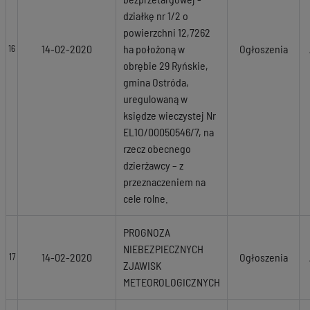
działkę nr 1/2 o
powierzchni 12,7262
14-02-2020
ha położoną w
Ogłoszenia
16
obrębie 29 Ryńskie,
gmina Ostróda,
uregulowaną w
księdze wieczystej Nr
EL1O/00050546/7, na
rzecz obecnego
dzierżawcy – z
przeznaczeniem na
cele rolne.
PROGNOZA
NIEBEZPIECZNYCH
14-02-2020
Ogłoszenia
17
ZJAWISK
METEOROLOGICZNYCH