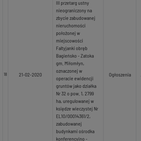
III przetarg ustny
nieograniczony na
zbycie zabudowanej
nieruchomości
położonej w
miejscowości
Faltyjanki obręb
Bagieńsko - Zatoka
gm. Miłomłyn,
oznaczonej w
21-02-2020
Ogłoszenia
18
operacie ewidencji
gruntów jako działka
Nr 32 o pow. 1, 2799
ha, uregulowanej w
księdze wieczystej Nr
EL1O/00014361/2,
zabudowanej
budynkami ośrodka
konferencyjno -