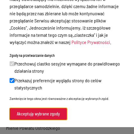
Nieodpłatna Pomoc Prawna
przeglądarce samodzielnie, dzięki czemu żadne informacje
Akty Prawne
nie będą przez nas zbierane lub może kontynuować
przeglądanie Serwisu akceptując stosowanie plików
Rejestry, ewidencje i archiwa
„Cookies”. Jednocześnie informujemy, iż szczegółowe
Budżet
informacje na temat tego czym są „ciasteczka” i jak je
wyłączyć można znaleźć w naszej
Polityce Prywatności
.
Organizacja działania samorządu
powiatowego
Zgody na przetwarzanie danych
Organy Powiatu
Przechowuj ciastko sesyjne wymagane do prawidłowego
działania strony
Oświadczenia majątkowe
Przekazuj preferencje wyglądu strony do celów
Porozumienia i umowy
statystycznych
Zamierzenia i programy
Zamknięcie tego okna jest równoważne z akceptację wybranych zgód.
Powiatowy Rzecznik Konsumentów
Akceptuję wybrane zgody
Biuro Rzeczy Znalezionych
Mienie Powiatu Ostródzkiego