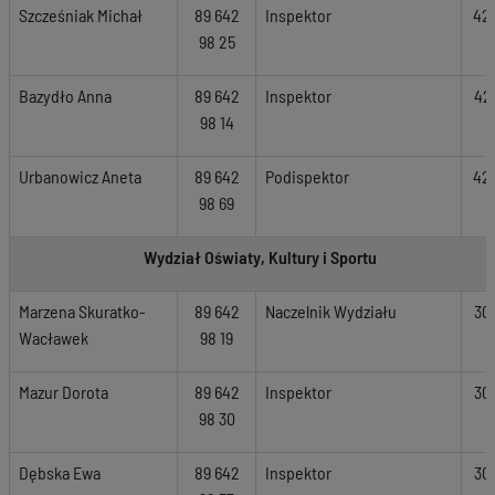
Szcześniak Michał
89 642
Inspektor
42
98 25
Bazydło Anna
89 642
Inspektor
42
98 14
Urbanowicz Aneta
89 642
Podispektor
42
98 69
Wydział Oświaty, Kultury i Sportu
Marzena Skuratko-
89 642
Naczelnik Wydziału
30
Wacławek
98 19
Mazur Dorota
89 642
Inspektor
30
98 30
Dębska Ewa
89 642
Inspektor
30