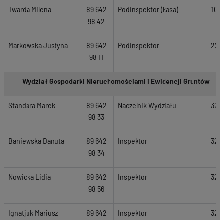
Twarda Milena
89 642
Podinspektor (kasa)
10
98 42
Markowska Justyna
89 642
Podinspektor
22
98 11
Wydział Gospodarki Nieruchomościami i Ewidencji Gruntów
Standara Marek
89 642
Naczelnik Wydziału
32
98 33
Baniewska Danuta
89 642
Inspektor
32
98 34
Nowicka Lidia
89 642
Inspektor
32
98 56
Ignatjuk Mariusz
89 642
Inspektor
32