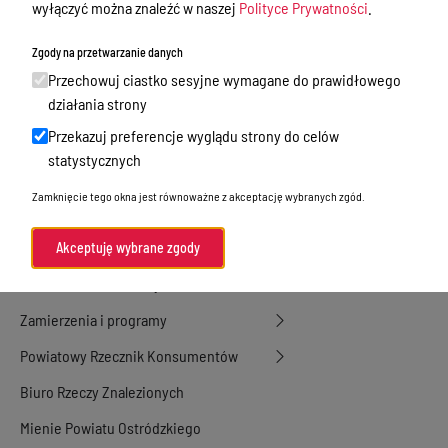
Nieodpłatna Pomoc Prawna
wyłączyć można znaleźć w naszej
Polityce Prywatności
.
Akty Prawne
Zgody na przetwarzanie danych
Rejestry, ewidencje i archiwa
Przechowuj ciastko sesyjne wymagane do prawidłowego
działania strony
Budżet
Przekazuj preferencje wyglądu strony do celów
Organizacja działania samorządu
statystycznych
powiatowego
Zamknięcie tego okna jest równoważne z akceptację wybranych zgód.
Organy Powiatu
Oświadczenia majątkowe
Akceptuję wybrane zgody
Porozumienia i umowy
Zamierzenia i programy
Powiatowy Rzecznik Konsumentów
Biuro Rzeczy Znalezionych
Mienie Powiatu Ostródzkiego