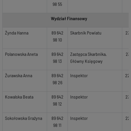
98 55
Wydział Finansowy
Żynda Hanna
89 642
Skarbnik Powiatu
23
98 10
Polanowska Aneta
89 642
Zastępca Skarbnika,
23
98 13
Główny Księgowy
Żurawska Anna
89 642
Inspektor
22
98 26
Kowalska Beata
89 642
Inspektor
23
98 12
Sokołowska Grażyna
89 642
Inspektor
22
98 11