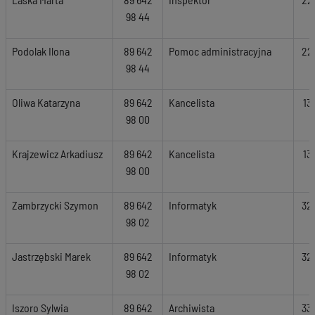
98 44
Podolak Ilona
89 642
Pomoc administracyjna
22
98 44
Oliwa Katarzyna
89 642
Kancelista
13
98 00
Krajzewicz Arkadiusz
89 642
Kancelista
13
98 00
Zambrzycki Szymon
89 642
Informatyk
32
98 02
Jastrzębski Marek
89 642
Informatyk
32
98 02
Iszoro Sylwia
89 642
Archiwista
33