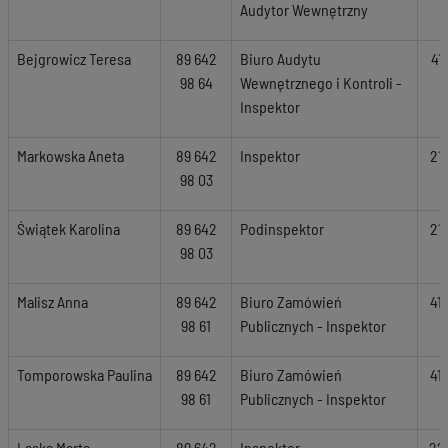
Audytor Wewnętrzny
Bejgrowicz Teresa
89 642
Biuro Audytu
41
98 64
Wewnętrznego i Kontroli -
Inspektor
Markowska Aneta
89 642
Inspektor
21
98 03
Świątek Karolina
89 642
Podinspektor
21
98 03
Malisz Anna
89 642
Biuro Zamówień
41
98 61
Publicznych - Inspektor
Tomporowska Paulina
89 642
Biuro Zamówień
41
98 61
Publicznych - Inspektor
Laska Marta
89 642
Inspektor
22