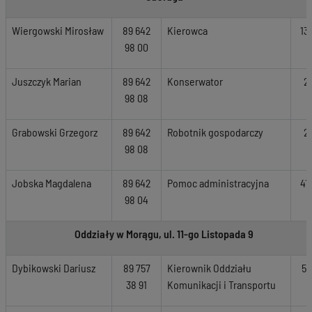
Wiergowski Mirosław
89 642
Kierowca
13
98 00
Juszczyk Marian
89 642
Konserwator
2
98 08
Grabowski Grzegorz
89 642
Robotnik gospodarczy
2
98 08
Jobska Magdalena
89 642
Pomoc administracyjna
41
98 04
Oddziały w Morągu, ul. 11-go Listopada 9
Dybikowski Dariusz
89 757
Kierownik Oddziału
52
38 91
Komunikacji i Transportu