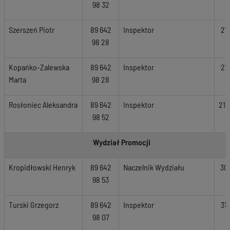
98 32
Szerszeń Piotr
89 642
Inspektor
21
98 28
Kopańko-Zalewska
89 642
Inspektor
21
Marta
98 28
Rosłoniec Aleksandra
89 642
Inspektor
213
98 52
Wydział Promocji
Kropidłowski Henryk
89 642
Naczelnik Wydziału
30
98 53
Turski Grzegorz
89 642
Inspektor
31
98 07