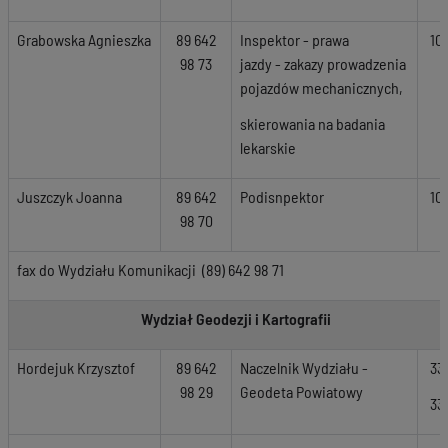
Grabowska Agnieszka
89 642
Inspektor - prawa
10
98 73
jazdy - zakazy prowadzenia
pojazdów mechanicznych,
skierowania na badania
lekarskie
Juszczyk Joanna
89 642
Podisnpektor
10
98 70
fax do Wydziału Komunikacji (89) 642 98 71
Wydział Geodezji i Kartografii
Hordejuk Krzysztof
89 642
Naczelnik Wydziału -
33
98 29
Geodeta Powiatowy
33