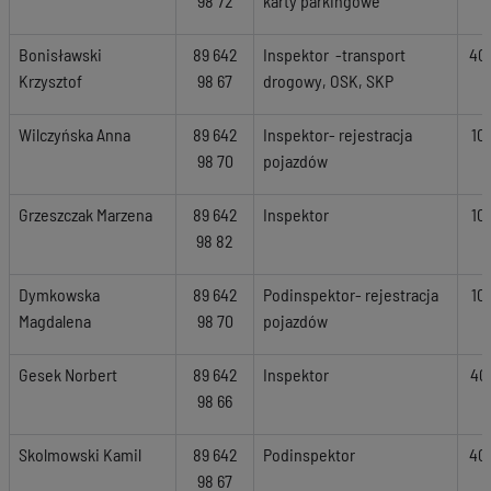
98 72
karty parkingowe
Bonisławski
89 642
Inspektor -transport
40
Krzysztof
98 67
drogowy, OSK, SKP
Wilczyńska Anna
89 642
Inspektor- rejestracja
10
98 70
pojazdów
Grzeszczak Marzena
89 642
Inspektor
10
98 82
Dymkowska
89 642
Podinspektor- rejestracja
10
Magdalena
98 70
pojazdów
Gesek Norbert
89 642
Inspektor
40
98 66
Skolmowski Kamil
89 642
Podinspektor
40
98 67