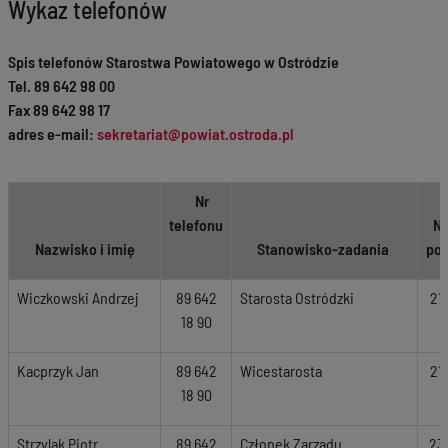
Wykaz telefonów
Spis telefonów Starostwa Powiatowego w Ostródzie
Tel. 89 642 98 00
Fax 89 642 98 17
adres e-mail:
sekretariat@powiat.ostroda.pl
Nr
telefonu
Nr
Nazwisko i imię
Stanowisko-zadania
pok
Wiczkowski Andrzej
89 642
Starosta Ostródzki
21
18 90
Kacprzyk Jan
89 642
Wicestarosta
21
18 90
Strzylak Piotr
89 642
Członek Zarządu
23