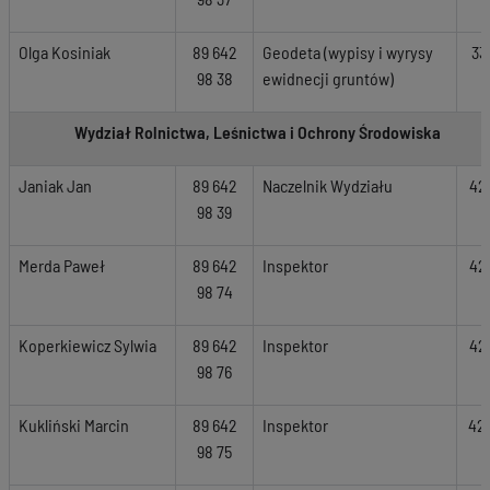
Olga Kosiniak
89 642
Geodeta (wypisy i wyrysy
33
98 38
ewidnecji gruntów)
Wydział Rolnictwa, Leśnictwa i Ochrony Środowiska
Janiak Jan
89 642
Naczelnik Wydziału
42
98 39
Merda Paweł
89 642
Inspektor
42
98 74
Koperkiewicz Sylwia
89 642
Inspektor
42
98 76
Kukliński Marcin
89 642
Inspektor
42
98 75