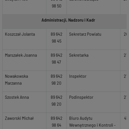
98 50
Administracji, Nadzoru i Kadr
Koszczał Jolanta
89 642
Sekretarz Powiatu
20
98 45
Marszałek Joanna
89 642
Sekretarka
21
98 47
Nowakowska
89 642
Inspektor
21
Marzanna
98 20
Szostek Anna
89 642
Podinspektor
21
98 20
Zaworski Michał
89 642
Biuro Audytu
41
98 64
Wewnętrznego i Kontroli -