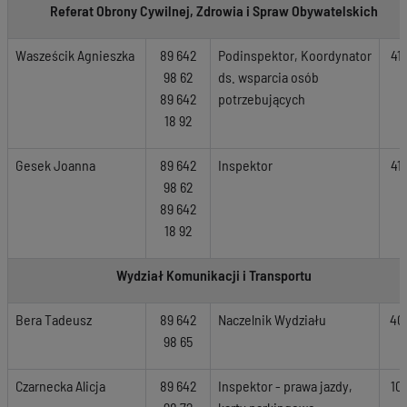
Referat Obrony Cywilnej, Zdrowia i Spraw Obywatelskich
Wasześcik Agnieszka
89 642
Podinspektor, Koordynator
41
98 62
ds. wsparcia osób
89 642
potrzebujących
18 92
Gesek Joanna
89 642
Inspektor
41
98 62
89 642
18 92
Wydział Komunikacji i Transportu
Bera Tadeusz
89 642
Naczelnik Wydziału
40
98 65
Czarnecka Alicja
89 642
Inspektor - prawa jazdy,
10