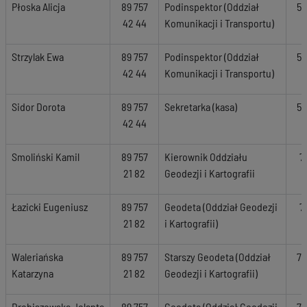
Płoska Alicja
89 757
Podinspektor (Oddział
53
42 44
Komunikacji i Transportu)
Strzylak Ewa
89 757
Podinspektor (Oddział
53
42 44
Komunikacji i Transportu)
Sidor Dorota
89 757
Sekretarka (kasa)
57
42 44
Smoliński Kamil
89 757
Kierownik Oddziału
7
21 82
Geodezji i Kartografii
Łazicki Eugeniusz
89 757
Geodeta (Oddział Geodezji
7
21 82
i Kartografii)
Waleriańska
89 757
Starszy Geodeta (Oddział
7A
Katarzyna
21 82
Geodezji i Kartografii)
Drobiszewska Jolanta
89 757
Geodeta (Oddział Geodezji
7A