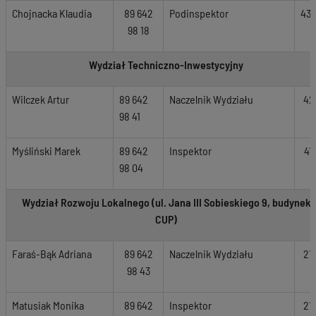
Chojnacka Klaudia
89 642
Podinspektor
436
98 18
Wydział Techniczno-Inwestycyjny
Wilczek Artur
89 642
Naczelnik Wydziału
42
98 41
Myśliński Marek
89 642
Inspektor
41
98 04
Wydział Rozwoju Lokalnego (ul. Jana III Sobieskiego 9, budynek
CUP)
Faraś-Bąk Adriana
89 642
Naczelnik Wydziału
21
98 43
Matusiak Monika
89 642
Inspektor
21