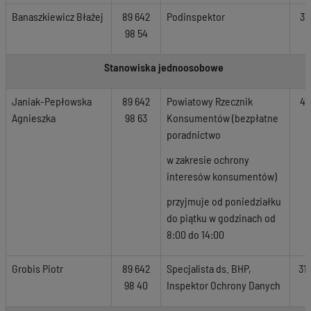
Banaszkiewicz Błażej
89 642
Podinspektor
31
98 54
Stanowiska jednoosobowe
Janiak-Pepłowska
89 642
Powiatowy Rzecznik
41
Agnieszka
98 63
Konsumentów (bezpłatne
poradnictwo
w zakresie ochrony
interesów konsumentów)
przyjmuje od poniedziałku
do piątku w godzinach od
8:00 do 14:00
Grobis Piotr
89 642
Specjalista ds. BHP,
31
98 40
Inspektor Ochrony Danych