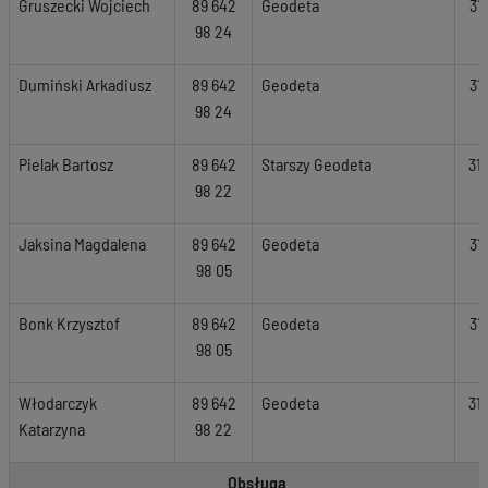
Gruszecki Wojciech
89 642
Geodeta
31
98 24
Dumiński Arkadiusz
89 642
Geodeta
31
98 24
Pielak Bartosz
89 642
Starszy Geodeta
31
98 22
Jaksina Magdalena
89 642
Geodeta
31
98 05
Bonk Krzysztof
89 642
Geodeta
31
98 05
Włodarczyk
89 642
Geodeta
31
Katarzyna
98 22
Obsługa