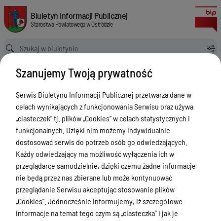
Wykaz telefonów
Biuletyn Informacji Publicznej Starostwa Powiatowego w Ostródzie
Biuletyn Informacji Publicznej
Starostwa Powiatowego w Ostródzie
Ścieżka powrotu
Strona główna
Informacja
Wykaz telefonów
Szanujemy Twoją prywatność
Informacja
Serwis Biuletynu Informacji Publicznej przetwarza dane w
Menu Przedmiotowe
celach wynikających z funkcjonowania Serwisu oraz używa
Starostwo Powiatowe
„ciasteczek” tj. plików „Cookies” w celach statystycznych i
funkcjonalnych. Dzięki nim możemy indywidualnie
Poradnik Interesanta
dostosować serwis do potrzeb osób go odwiedzających.
Informacje o naborze
Każdy odwiedzający ma możliwość wyłączenia ich w
przeglądarce samodzielnie, dzięki czemu żadne informacje
Zamówienia Publiczne
nie będą przez nas zbierane lub może kontynuować
Tablica ogłoszeń
przeglądanie Serwisu akceptując stosowanie plików
„Cookies”. Jednocześnie informujemy, iż szczegółowe
Dyżury Aptek w Powiecie Ostródzkim
informacje na temat tego czym są „ciasteczka” i jak je