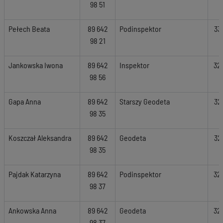
98 51
Pełech Beata
89 642
Podinspektor
33
98 21
Jankowska Iwona
89 642
Inspektor
32
98 56
Gapa Anna
89 642
Starszy Geodeta
32
98 35
Koszczał Aleksandra
89 642
Geodeta
32
98 35
Pajdak Katarzyna
89 642
Podinspektor
32
98 37
Ankowska Anna
89 642
Geodeta
32
98 37