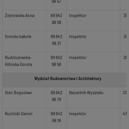
98 57
Żebrowska Anna
89 642
Inspektor
30
98 58
Grenda Izabela
89 642
Inspektor
30
98 31
Budziszewska-
89 642
Inspektor
30
Hilińska Dorota
98 58
Wydział Budownictwa i Architektury
Stec Bogusław
89 642
Naczelnik Wydziału
334
98 79
Ruciński Daniel
89 642
Inspektor
436
98 18