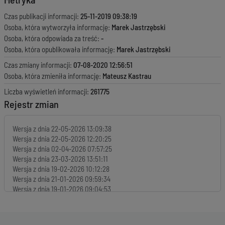
Czas publikacji informacji:
25-11-2019 09:38:19
Osoba, która wytworzyła informację:
Marek Jastrzębski
Osoba, która odpowiada za treść:
-
Osoba, która opublikowała informację:
Marek Jastrzębski
Czas zmiany informacji:
07-08-2020 12:56:51
Osoba, która zmieniła informację:
Mateusz Kastrau
Liczba wyświetleń informacji:
261775
Rejestr zmian
Wersja z dnia
22-05-2026 13:09:38
Wersja z dnia
22-05-2026 12:20:25
Wersja z dnia
02-04-2026 07:57:25
Wersja z dnia
23-03-2026 13:51:11
Wersja z dnia
19-02-2026 10:12:28
Wersja z dnia
21-01-2026 09:59:34
Wersja z dnia
19-01-2026 09:04:53
Wersja z dnia
15-01-2026 10:10:05
Wersja z dnia
01-10-2025 12:23:06
Wersja z dnia
23-09-2025 11:21:19