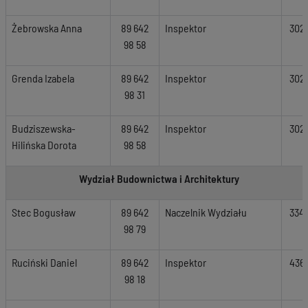
Żebrowska Anna
89 642
Inspektor
302
98 58
Grenda Izabela
89 642
Inspektor
302
98 31
Budziszewska-
89 642
Inspektor
302
Hilińska Dorota
98 58
Wydział Budownictwa i Architektury
Stec Bogusław
89 642
Naczelnik Wydziału
334
98 79
Ruciński Daniel
89 642
Inspektor
436
98 18