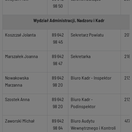
98 50
Wydział Administracji, Nadzoru i Kadr
Koszczał Jolanta
89 642
Sekretarz Powiatu
201
98 45
Marszałek Joanna
89 642
Sekretarka
218
98 47
Nowakowska
89 642
Biuro Kadr - Inspektor
213
Marzanna
98 20
Szostek Anna
89 642
Biuro Kadr -
213
98 20
Podinspektor
Zaworski Michał
89 642
Biuro Audytu
417
98 64
Wewnętrznego i Kontroli