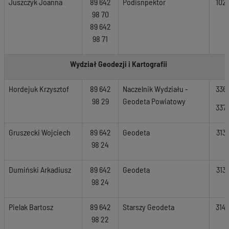
Juszczyk Joanna
89 642
Podisnpektor
102
98 70
89 642
98 71
Wydział Geodezji i Kartografii
Hordejuk Krzysztof
89 642
Naczelnik Wydziału -
336
98 29
Geodeta Powiatowy
337
Gruszecki Wojciech
89 642
Geodeta
313
98 24
Dumiński Arkadiusz
89 642
Geodeta
313
98 24
Pielak Bartosz
89 642
Starszy Geodeta
314
98 22