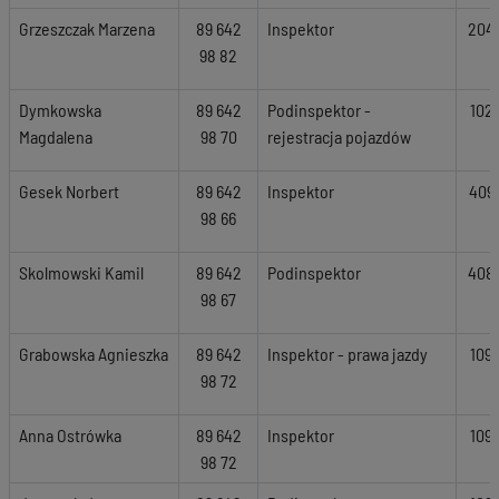
Grzeszczak Marzena
89 642
Inspektor
204
98 82
Dymkowska
89 642
Podinspektor -
102
Magdalena
98 70
rejestracja pojazdów
Gesek Norbert
89 642
Inspektor
409
98 66
Skolmowski Kamil
89 642
Podinspektor
408
98 67
Grabowska Agnieszka
89 642
Inspektor - prawa jazdy
109
98 72
Anna Ostrówka
89 642
Inspektor
109
98 72