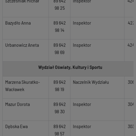
Szcześniak Michał
89 642
Inspektor
424
98 25
Bazydło Anna
89 642
Inspektor
423
98 14
Urbanowicz Aneta
89 642
Inspektor
424
98 69
Wydział Oświaty, Kultury i Sportu
Marzena Skuratko-
89 642
Naczelnik Wydziału
306
Wacławek
98 19
Mazur Dorota
89 642
Inspektor
304
98 30
Dębska Ewa
89 642
Inspektor
303
98 57