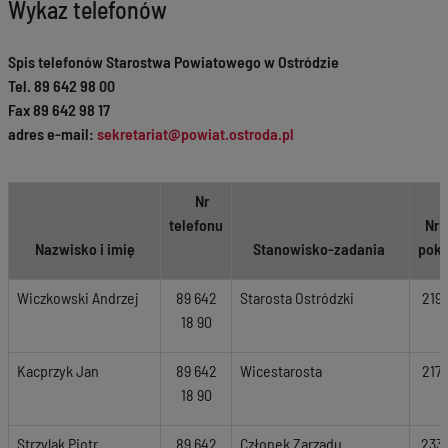
Wykaz telefonów
Spis telefonów Starostwa Powiatowego w Ostródzie
Tel. 89 642 98 00
Fax 89 642 98 17
adres e-mail:
sekretariat@powiat.ostroda.pl
Nr
telefonu
Nr
Nazwisko i imię
Stanowisko-zadania
pok.
Wiczkowski Andrzej
89 642
Starosta Ostródzki
219
18 90
Kacprzyk Jan
89 642
Wicestarosta
217
18 90
Strzylak Piotr
89 642
Członek Zarządu
233