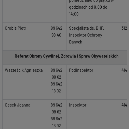
godzinach od 8:00 do
14:00
Grobis Piotr
89 642
Specjalista ds. BHP,
312
98 40
Inspektor Ochrony
Danych
Referat Obrony Cywilnej, Zdrowia i Spraw Obywatelskich
Wasześcik Agnieszka
89 642
Podinspektor
414
98 62
89 642
18 92
Gesek Joanna
89 642
Inspektor
414
98 62
89 642
18 92