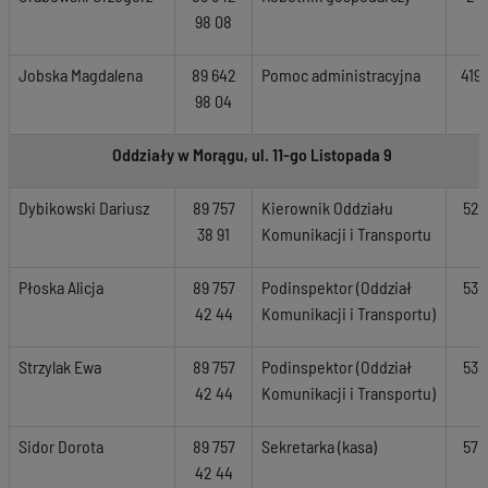
98 08
Jobska Magdalena
89 642
Pomoc administracyjna
419
98 04
Oddziały w Morągu, ul. 11-go Listopada 9
Dybikowski Dariusz
89 757
Kierownik Oddziału
52
38 91
Komunikacji i Transportu
Płoska Alicja
89 757
Podinspektor (Oddział
53
42 44
Komunikacji i Transportu)
Strzylak Ewa
89 757
Podinspektor (Oddział
53
42 44
Komunikacji i Transportu)
Sidor Dorota
89 757
Sekretarka (kasa)
57
42 44