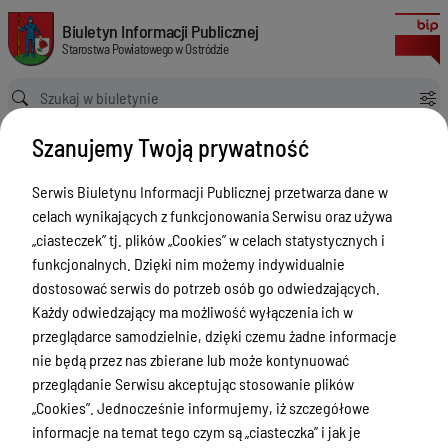
Wykaz telefonów
Biuletyn Informacji Publicznej Starostwa Powiatowego w Ostródzie
Biuletyn Informacji Publicznej
Starostwa Powiatowego w Ostródzie
Ścieżka powrotu
Strona główna
Informacja
Wykaz telefonów
Szanujemy Twoją prywatność
Informacja
Serwis Biuletynu Informacji Publicznej przetwarza dane w
Menu Przedmiotowe
celach wynikających z funkcjonowania Serwisu oraz używa
Starostwo Powiatowe
„ciasteczek” tj. plików „Cookies” w celach statystycznych i
funkcjonalnych. Dzięki nim możemy indywidualnie
Poradnik Interesanta
dostosować serwis do potrzeb osób go odwiedzających.
Informacje o naborze
Każdy odwiedzający ma możliwość wyłączenia ich w
przeglądarce samodzielnie, dzięki czemu żadne informacje
Zamówienia Publiczne
nie będą przez nas zbierane lub może kontynuować
Tablica ogłoszeń
przeglądanie Serwisu akceptując stosowanie plików
„Cookies”. Jednocześnie informujemy, iż szczegółowe
Dyżury Aptek w Powiecie Ostródzkim
informacje na temat tego czym są „ciasteczka” i jak je