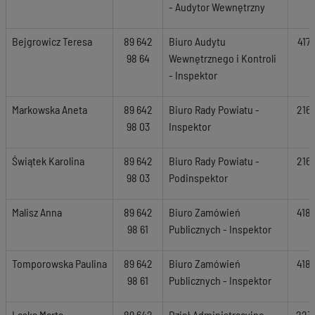
- Audytor Wewnętrzny
Bejgrowicz Teresa
89 642
Biuro Audytu
417
98 64
Wewnętrznego i Kontroli
- Inspektor
Markowska Aneta
89 642
Biuro Rady Powiatu -
216
98 03
Inspektor
Świątek Karolina
89 642
Biuro Rady Powiatu -
216
98 03
Podinspektor
Malisz Anna
89 642
Biuro Zamówień
418
98 61
Publicznych - Inspektor
Tomporowska Paulina
89 642
Biuro Zamówień
418
98 61
Publicznych - Inspektor
Laska Marta
89 642
Dział Administracyjno-
223