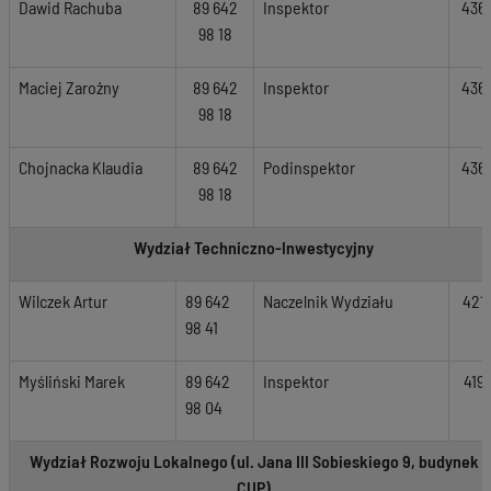
Dawid Rachuba
89 642
Inspektor
436
98 18
Maciej Zarożny
89 642
Inspektor
436
98 18
Chojnacka Klaudia
89 642
Podinspektor
436
98 18
Wydział Techniczno-Inwestycyjny
Wilczek Artur
89 642
Naczelnik Wydziału
421
98 41
Myśliński Marek
89 642
Inspektor
419
98 04
Wydział Rozwoju Lokalnego (ul. Jana III Sobieskiego 9, budynek
CUP)