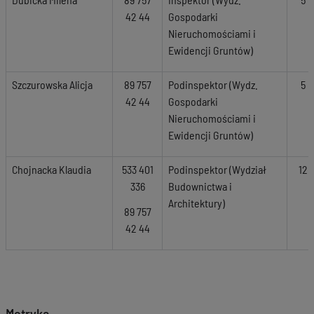
42 44
Gospodarki
Nieruchomościami i
Ewidencji Gruntów)
Szczurowska Alicja
89 757
Podinspektor (Wydz.
5
42 44
Gospodarki
Nieruchomościami i
Ewidencji Gruntów)
Chojnacka Klaudia
533 401
Podinspektor (Wydział
12
336
Budownictwa i
Architektury)
89 757
42 44
Metryka