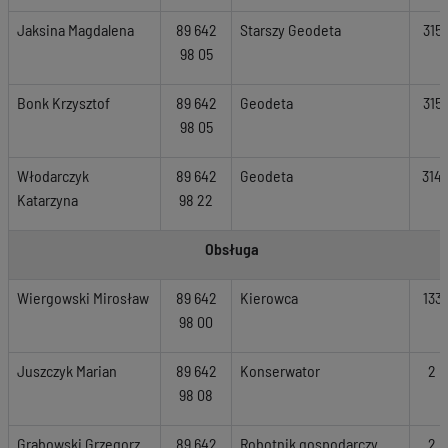
Jaksina Magdalena
89 642
Starszy Geodeta
315
98 05
Bonk Krzysztof
89 642
Geodeta
315
98 05
Włodarczyk
89 642
Geodeta
314
Katarzyna
98 22
Obsługa
Wiergowski Mirosław
89 642
Kierowca
133
98 00
Juszczyk Marian
89 642
Konserwator
2
98 08
Grabowski Grzegorz
89 642
Robotnik gospodarczy
2