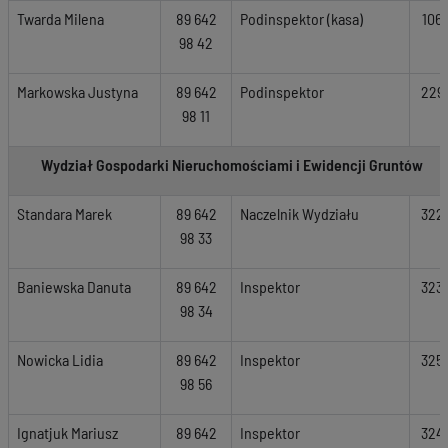
Twarda Milena
89 642
Podinspektor (kasa)
106
98 42
Markowska Justyna
89 642
Podinspektor
229
98 11
Wydział Gospodarki Nieruchomościami i Ewidencji Gruntów
Standara Marek
89 642
Naczelnik Wydziału
322
98 33
Baniewska Danuta
89 642
Inspektor
323
98 34
Nowicka Lidia
89 642
Inspektor
325
98 56
Ignatjuk Mariusz
89 642
Inspektor
324