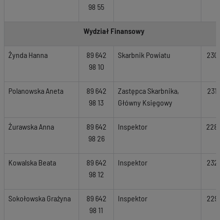
98 55
Wydział Finansowy
Żynda Hanna
89 642
Skarbnik Powiatu
230
98 10
Polanowska Aneta
89 642
Zastępca Skarbnika,
231
98 13
Główny Księgowy
Żurawska Anna
89 642
Inspektor
228
98 26
Kowalska Beata
89 642
Inspektor
232
98 12
Sokołowska Grażyna
89 642
Inspektor
229
98 11