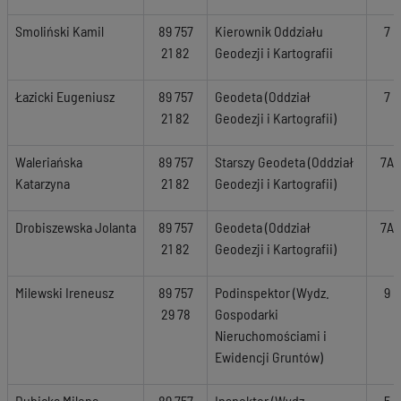
Smoliński Kamil
89 757
Kierownik Oddziału
7
21 82
Geodezji i Kartografii
Łazicki Eugeniusz
89 757
Geodeta (Oddział
7
21 82
Geodezji i Kartografii)
Waleriańska
89 757
Starszy Geodeta (Oddział
7A
Katarzyna
21 82
Geodezji i Kartografii)
Drobiszewska Jolanta
89 757
Geodeta (Oddział
7A
21 82
Geodezji i Kartografii)
Milewski Ireneusz
89 757
Podinspektor (Wydz.
9
29 78
Gospodarki
Nieruchomościami i
Ewidencji Gruntów)
Dubicka Milena
89 757
Inspektor (Wydz.
5