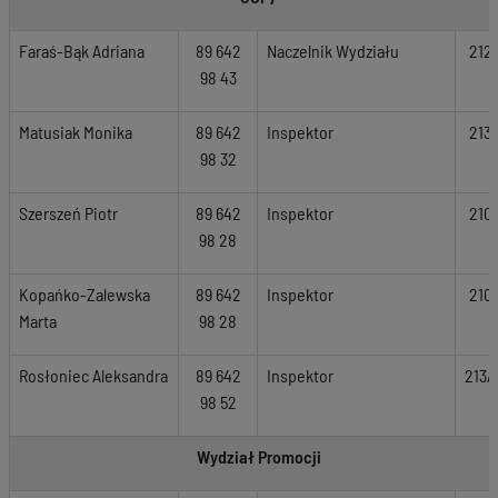
Faraś-Bąk Adriana
89 642
Naczelnik Wydziału
212
98 43
Matusiak Monika
89 642
Inspektor
213
98 32
Szerszeń Piotr
89 642
Inspektor
210
98 28
Kopańko-Zalewska
89 642
Inspektor
210
Marta
98 28
Rosłoniec Aleksandra
89 642
Inspektor
213A
98 52
Wydział Promocji