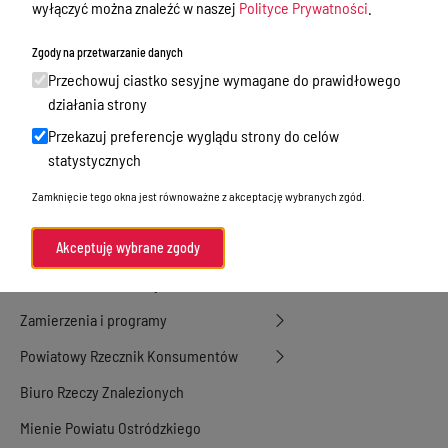
Nieodpłatna Pomoc Prawna
wyłączyć można znaleźć w naszej
Polityce Prywatności
.
Akty Prawne
Zgody na przetwarzanie danych
Rejestry, ewidencje i archiwa
Przechowuj ciastko sesyjne wymagane do prawidłowego
działania strony
Budżet
Przekazuj preferencje wyglądu strony do celów
Organizacja działania samorządu
statystycznych
powiatowego
Zamknięcie tego okna jest równoważne z akceptację wybranych zgód.
Organy Powiatu
Oświadczenia majątkowe
Akceptuję wybrane zgody
Porozumienia i umowy
Zamierzenia i programy
Powiatowy Rzecznik Konsumentów
Biuro Rzeczy Znalezionych
Mienie Powiatu Ostródzkiego