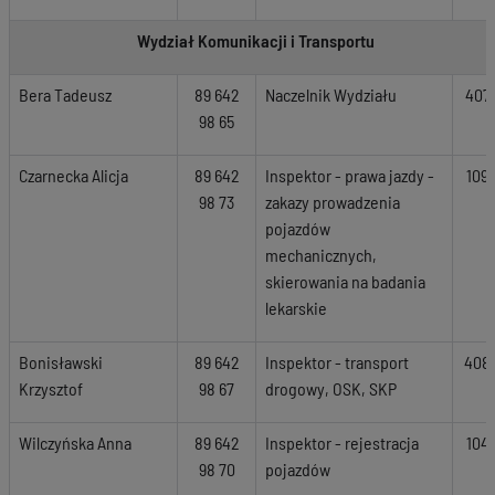
Wydział Komunikacji i Transportu
Bera Tadeusz
89 642
Naczelnik Wydziału
407
98 65
Czarnecka Alicja
89 642
Inspektor - prawa jazdy -
109
98 73
zakazy prowadzenia
pojazdów
mechanicznych,
skierowania na badania
lekarskie
Bonisławski
89 642
Inspektor
- transport
408
Krzysztof
98 67
drogowy, OSK, SKP
Wilczyńska Anna
89 642
Inspektor - rejestracja
104
98 70
pojazdów