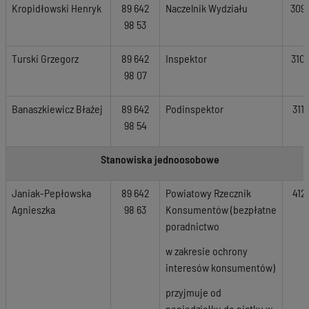
Kropidłowski Henryk
89 642
Naczelnik Wydziału
309
98 53
Turski Grzegorz
89 642
Inspektor
310
98 07
Banaszkiewicz Błażej
89 642
Podinspektor
311
98 54
Stanowiska jednoosobowe
Janiak-Pepłowska
89 642
Powiatowy Rzecznik
412
Agnieszka
98 63
Konsumentów (bezpłatne
poradnictwo
w zakresie ochrony
interesów konsumentów)
przyjmuje od
poniedziałku do piątku w