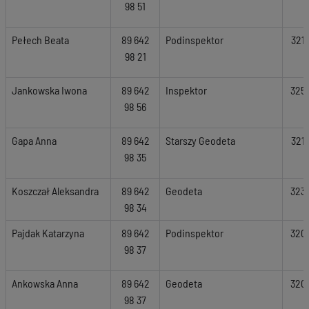
98 51
Pełech Beata
89 642
Podinspektor
321
98 21
Jankowska Iwona
89 642
Inspektor
325
98 56
Gapa Anna
89 642
Starszy Geodeta
321
98 35
Koszczał Aleksandra
89 642
Geodeta
323
98 34
Pajdak Katarzyna
89 642
Podinspektor
320
98 37
Ankowska Anna
89 642
Geodeta
320
98 37