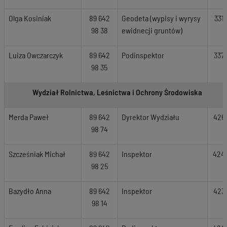
Olga Kosiniak
89 642
Geodeta (wypisy i wyrysy
331
98 38
ewidnecji gruntów)
Luiza Owczarczyk
89 642
Podinspektor
337
98 35
Wydział Rolnictwa, Leśnictwa i Ochrony Środowiska
Merda Paweł
89 642
Dyrektor Wydziału
426
98 74
Szcześniak Michał
89 642
Inspektor
424
98 25
Bazydło Anna
89 642
Inspektor
423
98 14