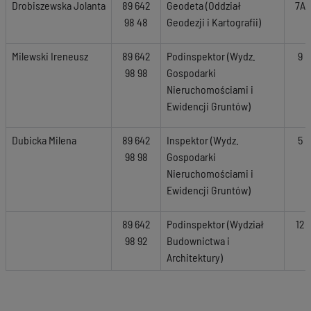
Drobiszewska Jolanta
89 642
Geodeta (Oddział
7A
98 48
Geodezji i Kartografii)
Milewski Ireneusz
89 642
Podinspektor (Wydz.
9
98 98
Gospodarki
Nieruchomościami i
Ewidencji Gruntów)
Dubicka Milena
89 642
Inspektor (Wydz.
5
98 98
Gospodarki
Nieruchomościami i
Ewidencji Gruntów)
89 642
Podinspektor (Wydział
12
98 92
Budownictwa i
Architektury)