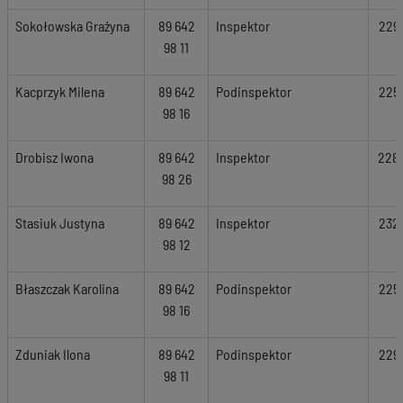
Sokołowska Grażyna
89 642
Inspektor
229
98 11
Kacprzyk Milena
89 642
Podinspektor
225
98 16
Drobisz Iwona
89 642
Inspektor
228
98 26
Stasiuk Justyna
89 642
Inspektor
232
98 12
Błaszczak Karolina
89 642
Podinspektor
225
98 16
Zduniak Ilona
89 642
Podinspektor
229
98 11