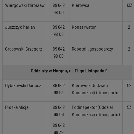
Wiergowski Mirosław
89 642
Kierowca
133
98 00
Juszczyk Marian
89 642
Konserwator
2
98 08
Grabowski Grzegorz
89 642
Robotnik gospodarczy
2
98 08
Oddziały w Morągu, ul. 11-go Listopada 9
Dybikowski Dariusz
89 642
Kierownik Oddziału
52
98 93
Komunikacji i Transportu
Płoska Alicja
89 642
Podinspektor (Oddział
53
98 06
Komunikacji i Transportu)
89 642
98 39