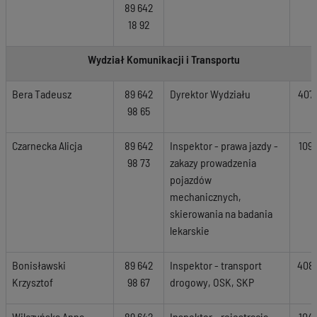
89 642
18 92
Wydział Komunikacji i Transportu
Bera Tadeusz
89 642
Dyrektor Wydziału
407
98 65
Czarnecka Alicja
89 642
Inspektor - prawa jazdy -
109
98 73
zakazy prowadzenia
pojazdów
mechanicznych,
skierowania na badania
lekarskie
Bonisławski
89 642
Inspektor
- transport
408
Krzysztof
98 67
drogowy, OSK, SKP
Wilczyńska Anna
89 642
Inspektor - rejestracja
104