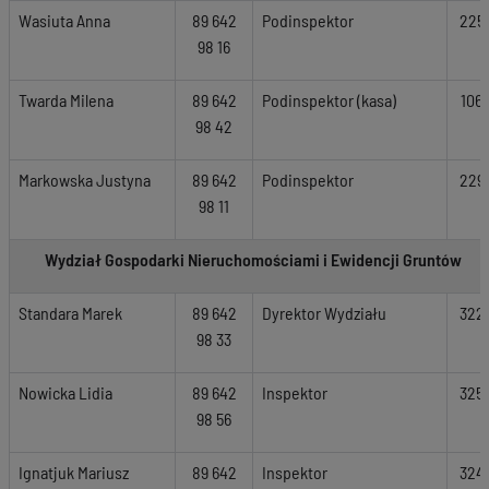
Wasiuta Anna
89 642
Podinspektor
225
98 16
Twarda Milena
89 642
Podinspektor (kasa)
106
98 42
Markowska Justyna
89 642
Podinspektor
229
98 11
Wydział Gospodarki Nieruchomościami i Ewidencji Gruntów
Standara Marek
89 642
Dyrektor Wydziału
322
98 33
Nowicka Lidia
89 642
Inspektor
325
98 56
Ignatjuk Mariusz
89 642
Inspektor
324