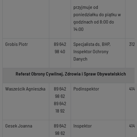
przyjmuje od
poniedziałku do piątku w
godzinach od 8:00 do
14:00
Grobis Piotr
89 642
Specjalista ds. BHP,
312
98 40
Inspektor Ochrony
Danych
Referat Obrony Cywilnej, Zdrowia i Spraw Obywatelskich
Wasześcik Agnieszka
89 642
Podinspektor
414
98 62
89 642
18 92
Gesek Joanna
89 642
Inspektor
414
98 62