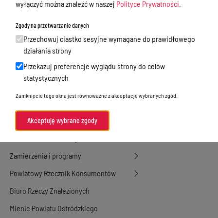
Nieodpłatna Pomoc Prawna
wyłączyć można znaleźć w naszej
Polityce Prywatności
.
Akty Prawne
Zgody na przetwarzanie danych
Rejestry, ewidencje i archiwa
Przechowuj ciastko sesyjne wymagane do prawidłowego
działania strony
Budżet
Przekazuj preferencje wyglądu strony do celów
Organizacja działania samorządu
statystycznych
powiatowego
Zamknięcie tego okna jest równoważne z akceptację wybranych zgód.
Organy Powiatu
Oświadczenia majątkowe
Akceptuję wybrane zgody
Porozumienia i umowy
Zamierzenia i programy
Powiatowy Rzecznik Konsumentów
Biuro Rzeczy Znalezionych
Mienie Powiatu Ostródzkiego