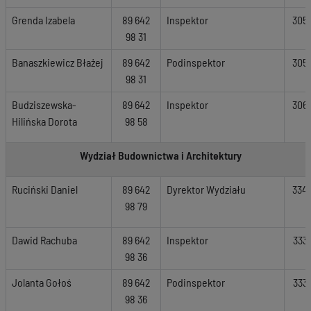
Grenda Izabela
89 642
Inspektor
305
98 31
Banaszkiewicz Błażej
89 642
Podinspektor
305
98 31
Budziszewska-
89 642
Inspektor
306
Hilińska Dorota
98 58
Wydział Budownictwa i Architektury
Ruciński Daniel
89 642
Dyrektor Wydziału
334
98 79
Dawid Rachuba
89 642
Inspektor
333
98 36
Jolanta Gołoś
89 642
Podinspektor
333
98 36