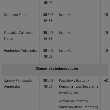
98 32
Szerszeń Piotr
89 642
Inspektor
436
98 28
Kopańko-Zalewska
89 642
Inspektor
436
Marta
98 28
Rosłoniec Aleksandra
89 642
Inspektor
436
98 52
Stanowiska jednoosobowe
Janiak-Pepłowska
89 642
Powiatowy Rzecznik
412
Agnieszka
98 63
Konsumentów (bezpłatne
poradnictwo
w zakresie ochrony
interesów konsumentów)