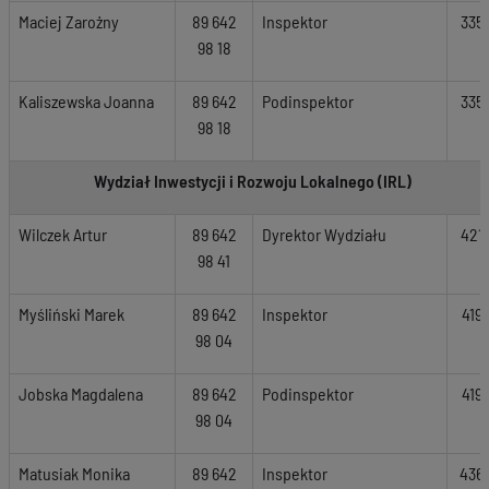
Maciej Zarożny
89 642
Inspektor
335
98 18
Kaliszewska Joanna
89 642
Podinspektor
335
98 18
Wydział Inwestycji i Rozwoju Lokalnego (IRL)
Wilczek Artur
89 642
Dyrektor Wydziału
421
98 41
Myśliński Marek
89 642
Inspektor
419
98 04
Jobska Magdalena
89 642
Podinspektor
419
98 04
Matusiak Monika
89 642
Inspektor
436