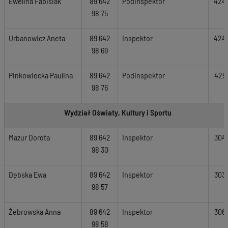
Ewelina Fabisiak
89 642
Podinspektor
424
98 75
Urbanowicz Aneta
89 642
Inspektor
424
98 69
Pinkowiecka Paulina
89 642
Podinspektor
425
98 76
Wydział Oświaty, Kultury i Sportu
Mazur Dorota
89 642
Inspektor
304
98 30
Dębska Ewa
89 642
Inspektor
303
98 57
Żebrowska Anna
89 642
Inspektor
306
98 58