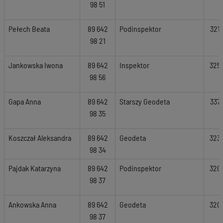
98 51
Pełech Beata
89 642
Podinspektor
321
98 21
Jankowska Iwona
89 642
Inspektor
325
98 56
Gapa Anna
89 642
Starszy Geodeta
337
98 35
Koszczał Aleksandra
89 642
Geodeta
323
98 34
Pajdak Katarzyna
89 642
Podinspektor
320
98 37
Ankowska Anna
89 642
Geodeta
320
98 37