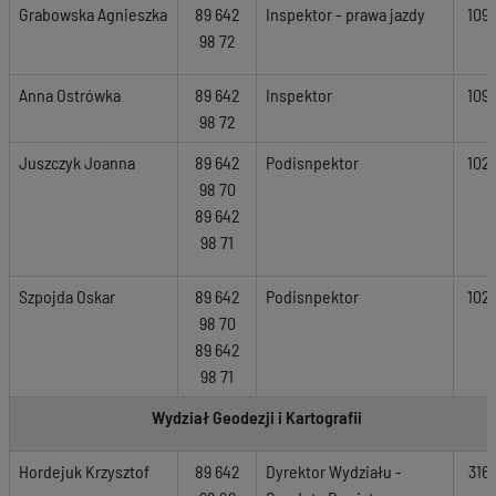
Grabowska Agnieszka
89 642
Inspektor - prawa jazdy
109
98 72
Anna Ostrówka
89 642
Inspektor
109
98 72
Juszczyk Joanna
89 642
Podisnpektor
102
98 70
89 642
98 71
Szpojda Oskar
89 642
Podisnpektor
102
98 70
89 642
98 71
Wydział Geodezji i Kartografii
Hordejuk Krzysztof
89 642
Dyrektor Wydziału -
316