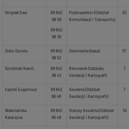
Strzylak Ewa
89 642
Podinspektor (Oddział
53
98 06
Komunikacji i Transportu)
89 642
98 39
Sidor Dorota
89 642
Sekretarka (kasa)
57
98 53
Smoliński Kamil
89 642
Kierownik Oddziału
7
98 43
Geodezji i Kartografii
Łazicki Eugeniusz
89 642
Geodeta (Oddział
7
98 48
Geodezji i Kartografii)
Waleriańska
89 642
Starszy Geodeta (Oddział
7A
Katarzyna
98 48
Geodezji i Kartografii)