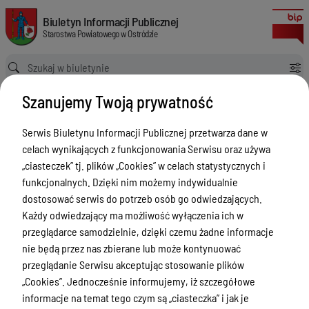
Wykaz telefonów
Biuletyn Informacji Publicznej Starostwa Powiatowego w Ostródzie
Biuletyn Informacji Publicznej
Starostwa Powiatowego w Ostródzie
Ścieżka powrotu
Strona główna
Informacja
Wykaz telefonów
Szanujemy Twoją prywatność
Informacja
Serwis Biuletynu Informacji Publicznej przetwarza dane w
Menu Przedmiotowe
celach wynikających z funkcjonowania Serwisu oraz używa
Starostwo Powiatowe
„ciasteczek” tj. plików „Cookies” w celach statystycznych i
funkcjonalnych. Dzięki nim możemy indywidualnie
Poradnik Interesanta
dostosować serwis do potrzeb osób go odwiedzających.
Informacje o naborze
Każdy odwiedzający ma możliwość wyłączenia ich w
przeglądarce samodzielnie, dzięki czemu żadne informacje
Zamówienia Publiczne
nie będą przez nas zbierane lub może kontynuować
Tablica ogłoszeń
przeglądanie Serwisu akceptując stosowanie plików
„Cookies”. Jednocześnie informujemy, iż szczegółowe
Dyżury Aptek w Powiecie Ostródzkim
informacje na temat tego czym są „ciasteczka” i jak je