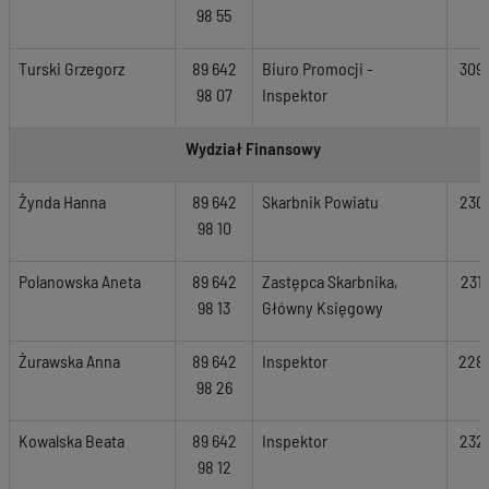
98 55
Turski Grzegorz
89 642
Biuro Promocji -
309
98 07
Inspektor
Wydział Finansowy
Żynda Hanna
89 642
Skarbnik Powiatu
230
98 10
Polanowska Aneta
89 642
Zastępca Skarbnika,
231
98 13
Główny Księgowy
Żurawska Anna
89 642
Inspektor
228
98 26
Kowalska Beata
89 642
Inspektor
232
98 12