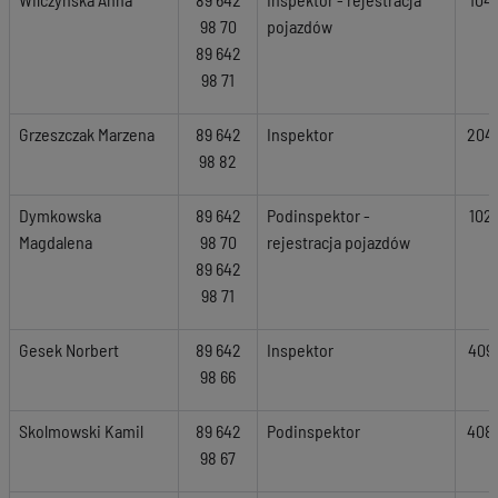
98 70
pojazdów
89 642
98 71
Grzeszczak Marzena
89 642
Inspektor
204
98 82
Dymkowska
89 642
Podinspektor -
102
Magdalena
98 70
rejestracja pojazdów
89 642
98 71
Gesek Norbert
89 642
Inspektor
409
98 66
Skolmowski Kamil
89 642
Podinspektor
408
98 67