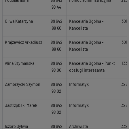
98 44
Oliwa Katarzyna
89 642
Kancelaria Ogólna -
301
98 60
Kancelista
Krajzewicz Arkadiusz
89 642
Kancelaria Ogólna -
301
98 60
Kancelista
Alina Szymańska
89 642
Kancelaria Ogólna - Punkt
133
98 00
obsługi interesanta
Zambrzycki Szymon
89 642
Informatyk
328
98 02
Jastrzębski Marek
89 642
Informatyk
328
98 02
Iszoro Sylwia
89 642
Archiwista
332