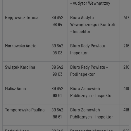
- Audytor Wewnętrzny
Bejgrowicz Teresa
89 642
Biuro Audytu
417
98 64
Wewnętrznego i Kontroli
- Inspektor
Markowska Aneta
89 642
Biuro Rady Powiatu -
216
98 03
Inspektor
Świątek Karolina
89 642
Biuro Rady Powiatu -
216
98 03
Podinspektor
Malisz Anna
89 642
Biuro Zamówień
418
98 61
Publicznych - Inspektor
Tomporowska Paulina
89 642
Biuro Zamówień
418
98 61
Publicznych - Inspektor
Podolak Ilona
89 642
Pomoc administracyjna
223