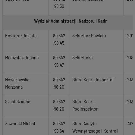
98 50
Wydział Administracji, Nadzoru i Kadr
Koszczał Jolanta
89 642
Sekretarz Powiatu
201
98 45
Marszałek Joanna
89 642
Sekretarka
218
98 47
Nowakowska
89 642
Biuro Kadr - Inspektor
213
Marzanna
98 20
Szostek Anna
89 642
Biuro Kadr -
213
98 20
Podinspektor
Zaworski Michał
89 642
Biuro Audytu
417
98 64
Wewnętrznego i Kontroli