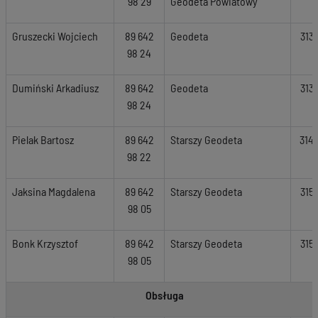
98 29
Geodeta Powiatowy
Gruszecki Wojciech
89 642
Geodeta
313
98 24
Dumiński Arkadiusz
89 642
Geodeta
313
98 24
Pielak Bartosz
89 642
Starszy Geodeta
314
98 22
Jaksina Magdalena
89 642
Starszy Geodeta
315
98 05
Bonk Krzysztof
89 642
Starszy Geodeta
315
98 05
Obsługa