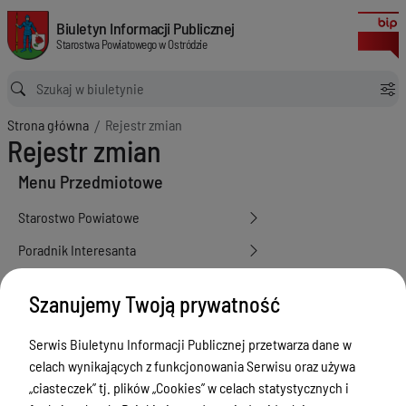
Rejestr zmian
Biuletyn Informacji Publicznej Starostwa Powiatowego w Ostródzie
Biuletyn Informacji Publicznej
Starostwa Powiatowego w Ostródzie
Ścieżka powrotu
Strona główna
Rejestr zmian
Rejestr zmian
Menu Przedmiotowe
Starostwo Powiatowe
Poradnik Interesanta
Informacje o naborze
Szanujemy Twoją prywatność
Zamówienia Publiczne
Serwis Biuletynu Informacji Publicznej przetwarza dane w
Tablica ogłoszeń
celach wynikających z funkcjonowania Serwisu oraz używa
Dyżury Aptek w Powiecie Ostródzkim
„ciasteczek” tj. plików „Cookies” w celach statystycznych i