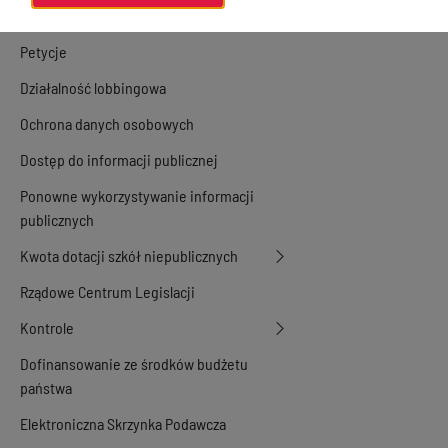
Konsultacje społeczne
Petycje
Działalność lobbingowa
Ochrona danych osobowych
Dostęp do informacji publicznej
Ponowne wykorzystywanie informacji
publicznych
Kwota dotacji szkół niepublicznych
Rządowe Centrum Legislacji
Kontrole
Dofinansowanie ze środków budżetu
państwa
Elektroniczna Skrzynka Podawcza