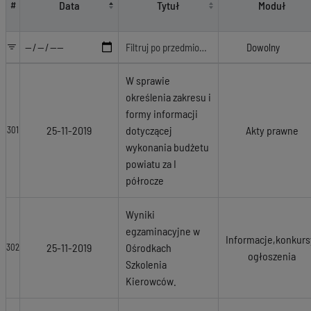
Data
Tytuł
Moduł
#
W sprawie
określenia zakresu i
formy informacji
25-11-2019
dotyczącej
Akty prawne
301
wykonania budżetu
powiatu za I
półrocze
Wyniki
egzaminacyjne w
Informacje,konkurs
25-11-2019
Ośrodkach
302
ogłoszenia
Szkolenia
Kierowców.