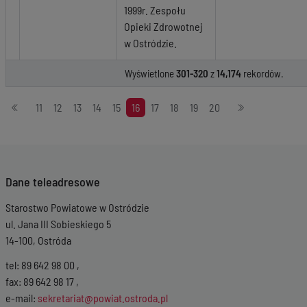
1999r. Zespołu
Opieki Zdrowotnej
w Ostródzie.
Wyświetlone
301-320
z
14,174
rekordów.
Stronicowanie
11
12
13
14
15
16
17
18
19
20
Dane teleadresowe
Starostwo Powiatowe w Ostródzie
ul. Jana III Sobieskiego 5
14-100, Ostróda
tel: 89 642 98 00 ,
fax: 89 642 98 17 ,
e-mail:
sekretariat@powiat.ostroda.pl