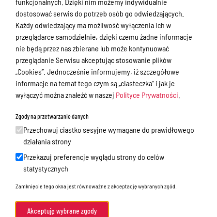
funkcjonalnych. Dzięki nim możemy indywidualnie
Nieodpłatna Pomoc Prawna
dostosować serwis do potrzeb osób go odwiedzających.
Akty Prawne
Każdy odwiedzający ma możliwość wyłączenia ich w
przeglądarce samodzielnie, dzięki czemu żadne informacje
Rejestry, ewidencje i archiwa
nie będą przez nas zbierane lub może kontynuować
Budżet
przeglądanie Serwisu akceptując stosowanie plików
„Cookies”. Jednocześnie informujemy, iż szczegółowe
Organizacja działania samorządu
informacje na temat tego czym są „ciasteczka” i jak je
powiatowego
wyłączyć można znaleźć w naszej
Polityce Prywatności
.
Organy Powiatu
Zgody na przetwarzanie danych
Oświadczenia majątkowe
Przechowuj ciastko sesyjne wymagane do prawidłowego
Porozumienia i umowy
działania strony
Zamierzenia i programy
Przekazuj preferencje wyglądu strony do celów
statystycznych
Powiatowy Rzecznik Konsumentów
Zamknięcie tego okna jest równoważne z akceptację wybranych zgód.
Biuro Rzeczy Znalezionych
Mienie Powiatu Ostródzkiego
Akceptuję wybrane zgody