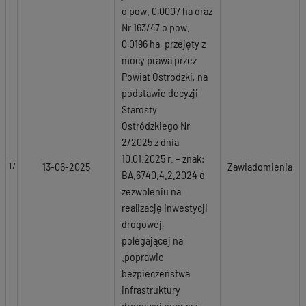
o pow. 0,0007 ha oraz
Nr 163/47 o pow.
0,0196 ha, przejęty z
mocy prawa przez
Powiat Ostródzki, na
podstawie decyzji
Starosty
Ostródzkiego Nr
2/2025 z dnia
10.01.2025 r. – znak:
13-06-2025
Zawiadomienia
17
BA.6740.4.2.2024 o
zezwoleniu na
realizację inwestycji
drogowej,
polegającej na
„poprawie
bezpieczeństwa
infrastruktury
drogowej poprzez