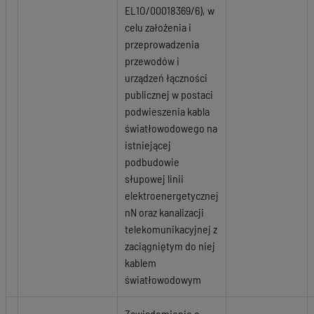
EL1O/00018369/6), w
celu założenia i
przeprowadzenia
przewodów i
urządzeń łączności
publicznej w postaci
podwieszenia kabla
światłowodowego na
istniejącej
podbudowie
słupowej linii
elektroenergetycznej
nN oraz kanalizacji
telekomunikacyjnej z
zaciągniętym do niej
kablem
światłowodowym
Zawiadomienie o