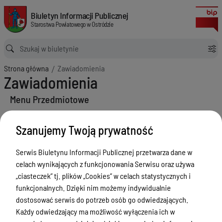
Zawiadomienia
Biuletyn Informacji Publicznej Starostwa Powiatowego w Ostródzie
Biuletyn Informacji Publicznej
Starostwa Powiatowego w Ostródzie
Ścieżka powrotu
Strona główna
Zawiadomienia
Zawiadomienia
Menu Przedmiotowe
Starostwo Powiatowe
Szanujemy Twoją prywatność
Poradnik Interesanta
Serwis Biuletynu Informacji Publicznej przetwarza dane w
Informacje o naborze
celach wynikających z funkcjonowania Serwisu oraz używa
Zamówienia Publiczne
„ciasteczek” tj. plików „Cookies” w celach statystycznych i
funkcjonalnych. Dzięki nim możemy indywidualnie
Tablica ogłoszeń
dostosować serwis do potrzeb osób go odwiedzających.
Dyżury Aptek w Powiecie Ostródzkim
Każdy odwiedzający ma możliwość wyłączenia ich w