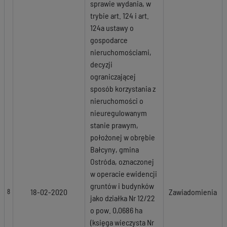
sprawie wydania, w
trybie art. 124 i art.
124a ustawy o
gospodarce
nieruchomościami,
decyzji
ograniczającej
sposób korzystania z
nieruchomości o
nieuregulowanym
stanie prawym,
położonej w obrębie
Bałcyny, gmina
Ostróda, oznaczonej
w operacie ewidencji
gruntów i budynków
18-02-2020
Zawiadomienia
8
jako działka Nr 12/22
o pow. 0,0686 ha
(księga wieczysta Nr