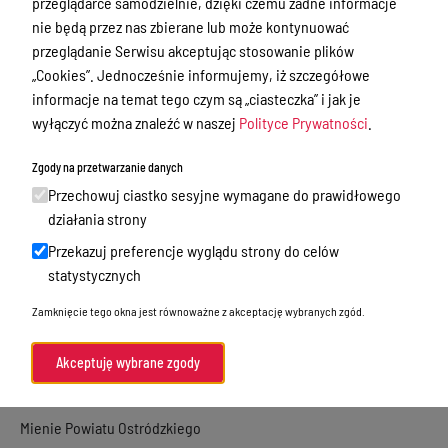
przeglądarce samodzielnie, dzięki czemu żadne informacje
Nieodpłatna Pomoc Prawna
nie będą przez nas zbierane lub może kontynuować
Akty Prawne
przeglądanie Serwisu akceptując stosowanie plików
„Cookies”. Jednocześnie informujemy, iż szczegółowe
Rejestry, ewidencje i archiwa
informacje na temat tego czym są „ciasteczka” i jak je
Budżet
wyłączyć można znaleźć w naszej
Polityce Prywatności
.
Organizacja działania samorządu
Zgody na przetwarzanie danych
powiatowego
Przechowuj ciastko sesyjne wymagane do prawidłowego
Organy Powiatu
działania strony
Oświadczenia majątkowe
Przekazuj preferencje wyglądu strony do celów
statystycznych
Porozumienia i umowy
Zamknięcie tego okna jest równoważne z akceptację wybranych zgód.
Zamierzenia i programy
Powiatowy Rzecznik Konsumentów
Akceptuję wybrane zgody
Biuro Rzeczy Znalezionych
Mienie Powiatu Ostródzkiego