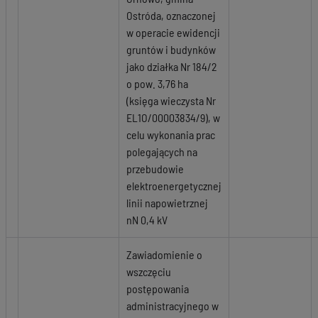
Ostróda, oznaczonej
w operacie ewidencji
gruntów i budynków
jako działka Nr 184/2
o pow. 3,76 ha
(księga wieczysta Nr
EL1O/00003834/9), w
celu wykonania prac
polegających na
przebudowie
elektroenergetycznej
linii napowietrznej
nN 0,4 kV
Zawiadomienie o
wszczęciu
postępowania
administracyjnego w