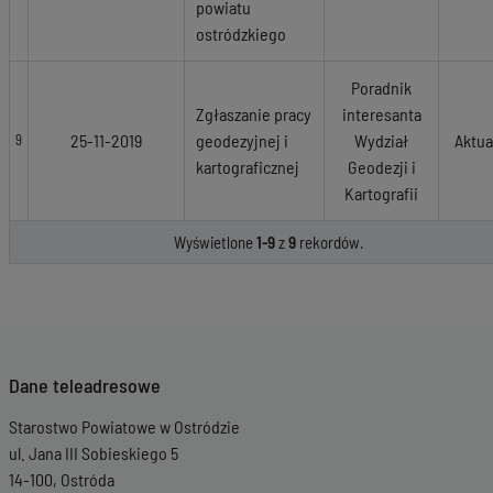
powiatu
ostródzkiego
Poradnik
Zgłaszanie pracy
interesanta
25-11-2019
geodezyjnej i
Wydział
Aktua
9
kartograficznej
Geodezji i
Kartografii
Wyświetlone
1-9
z
9
rekordów.
Dane teleadresowe
Starostwo Powiatowe w Ostródzie
ul. Jana III Sobieskiego 5
14-100, Ostróda