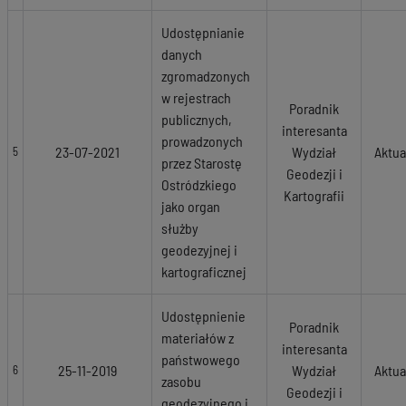
Udostępnianie
danych
zgromadzonych
w rejestrach
Poradnik
publicznych,
interesanta
prowadzonych
23-07-2021
Wydział
Aktua
5
przez Starostę
Geodezji i
Ostródzkiego
Kartografii
jako organ
służby
geodezyjnej i
kartograficznej
Udostępnienie
Poradnik
materiałów z
interesanta
państwowego
25-11-2019
Wydział
Aktua
6
zasobu
Geodezji i
geodezyjnego i