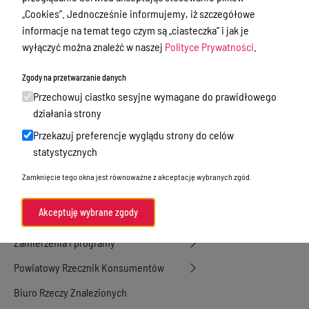
Dyżury Aptek w Powiecie Ostródzkim
„Cookies”. Jednocześnie informujemy, iż szczegółowe
Nieodpłatna Pomoc Prawna
informacje na temat tego czym są „ciasteczka” i jak je
wyłączyć można znaleźć w naszej
Polityce Prywatności
.
Akty Prawne
Rejestry, ewidencje i archiwa
Zgody na przetwarzanie danych
Przechowuj ciastko sesyjne wymagane do prawidłowego
Budżet
działania strony
Organizacja działania samorządu
Przekazuj preferencje wyglądu strony do celów
powiatowego
statystycznych
Organy Powiatu
Zamknięcie tego okna jest równoważne z akceptację wybranych zgód.
Oświadczenia majątkowe
Akceptuję wybrane zgody
Porozumienia i umowy
Zamierzenia i programy
Powiatowy Rzecznik Konsumentów
Biuro Rzeczy Znalezionych