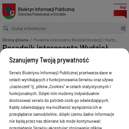
Poradnik interesanta Wydział Geodezji i Kartografii
Biuletyn Informacji Publicznej Starostwa Powiatowego w Ostródzie
Biuletyn Informacji Publicznej
Starostwa Powiatowego w Ostródzie
Ścieżka powrotu
Strona główna
Poradnik interesanta Wydział Geodezji i Kartografii
Poradnik interesanta Wydział
Geodezji i Kartografii
Szanujemy Twoją prywatność
Menu Przedmiotowe
Serwis Biuletynu Informacji Publicznej przetwarza dane w
Starostwo Powiatowe
celach wynikających z funkcjonowania Serwisu oraz używa
„ciasteczek” tj. plików „Cookies” w celach statystycznych i
Poradnik Interesanta
funkcjonalnych. Dzięki nim możemy indywidualnie
Informacje o naborze
dostosować serwis do potrzeb osób go odwiedzających.
Każdy odwiedzający ma możliwość wyłączenia ich w
Zamówienia Publiczne
przeglądarce samodzielnie, dzięki czemu żadne informacje
Tablica ogłoszeń
nie będą przez nas zbierane lub może kontynuować
przeglądanie Serwisu akceptując stosowanie plików