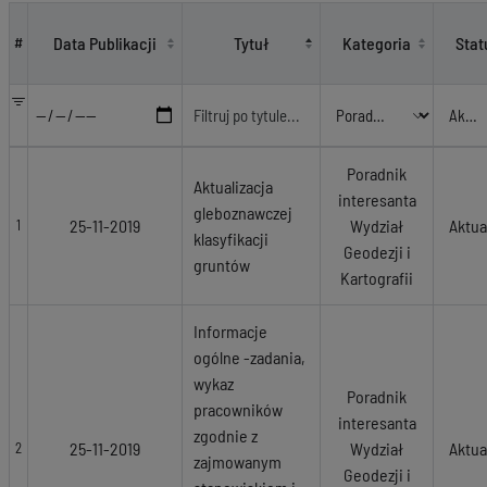
Poradnik interesanta Wydział Geodezji i Kartografii
Data Publikacji
Tytuł
Kategoria
Stat
#
Poradnik
Aktualizacja
interesanta
gleboznawczej
25-11-2019
Wydział
Aktua
1
klasyfikacji
Geodezji i
gruntów
Kartografii
Informacje
ogólne -zadania,
wykaz
Poradnik
pracowników
interesanta
zgodnie z
25-11-2019
Wydział
Aktua
2
zajmowanym
Geodezji i