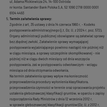
ul. Adama Mickiewicza 24, 14-100 Ostróda
nr konta: Santander Bank Polska S.A. 52 1090 2718 0000 0001
6104 4493
Termin załatwienia sprawy:
Zgodnie z art. 35 ustawy z dnia 14 czerwca 1960 r. - Kodeks
postępowania administracyjnego (j.t. Dz. U. z 2024 r. poz. 572),
Organy administracji publicznej obowiązane są załatwiać sprawy
bez zbędnej zwłoki. Załatwienie sprawy wymagającej
postępowania wyjaśniającego powinno nastąpić nie później niż
w ciągu miesiąca, a sprawy szczególnie skomplikowanej - nie
później niż w ciągu dwóch miesięcy od dnia wszczęcia
postępowania, zaś w postępowaniu odwoławczym - wciągu
miesiąca od dnia otrzymania odwołania.
Na termin załatwienia sprawy wpływ ma konieczność
przeprowadzenia procedury wyłonienia klasyfikatora,
przeprowadzenia czynności w terenie oraz opracowania projektu
ustalenia gleboznawczej klasyfikacji gruntów, w oparciu o zapisy
rozporządzenia Rady Ministrów z dnia 12 września 2012 r.
w sprawie gleboznawczej klasyfikacji gruntów (Dz. U. z 2012 r.