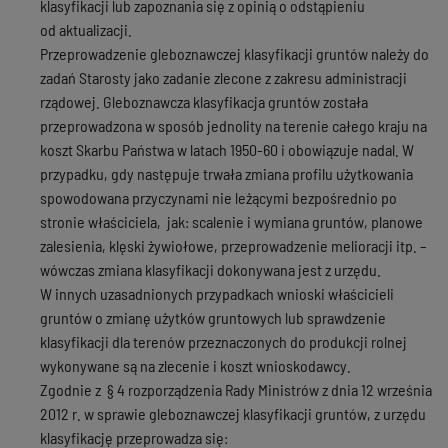
klasyfikacji lub zapoznania się z opinią o odstąpieniu
od aktualizacji.
Przeprowadzenie gleboznawczej klasyfikacji gruntów należy do
zadań Starosty jako zadanie zlecone z zakresu administracji
rządowej. Gleboznawcza klasyfikacja gruntów została
przeprowadzona w sposób jednolity na terenie całego kraju na
koszt Skarbu Państwa w latach 1950-60 i obowiązuje nadal. W
przypadku, gdy następuje trwała zmiana profilu użytkowania
spowodowana przyczynami nie leżącymi bezpośrednio po
stronie właściciela, jak: scalenie i wymiana gruntów, planowe
zalesienia, klęski żywiołowe, przeprowadzenie melioracji itp. –
wówczas zmiana klasyfikacji dokonywana jest z urzędu.
W innych uzasadnionych przypadkach wnioski właścicieli
gruntów o zmianę użytków gruntowych lub sprawdzenie
klasyfikacji dla terenów przeznaczonych do produkcji rolnej
wykonywane są na zlecenie i koszt wnioskodawcy.
Zgodnie z § 4 rozporządzenia Rady Ministrów z dnia 12 września
2012 r. w sprawie gleboznawczej klasyfikacji gruntów, z urzędu
klasyfikację przeprowadza się: