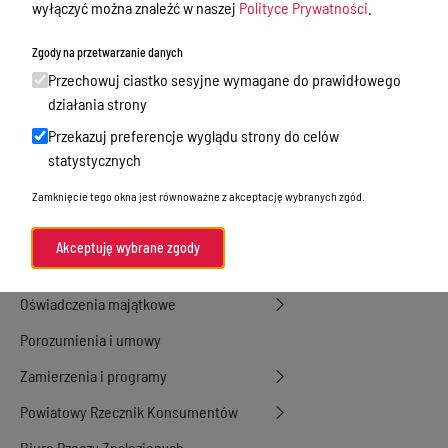
wyłączyć można znaleźć w naszej
Polityce Prywatności
.
Dyżury Aptek w Powiecie Ostródzkim
Zgody na przetwarzanie danych
Nieodpłatna Pomoc Prawna
Przechowuj ciastko sesyjne wymagane do prawidłowego
Akty Prawne
działania strony
Rejestry, ewidencje i archiwa
Przekazuj preferencje wyglądu strony do celów
statystycznych
Budżet
Zamknięcie tego okna jest równoważne z akceptację wybranych zgód.
Organizacja działania samorządu
powiatowego
Akceptuję wybrane zgody
Organy Powiatu
Oświadczenia majątkowe
Porozumienia i umowy
Zamierzenia i programy
Powiatowy Rzecznik Konsumentów
Biuro Rzeczy Znalezionych