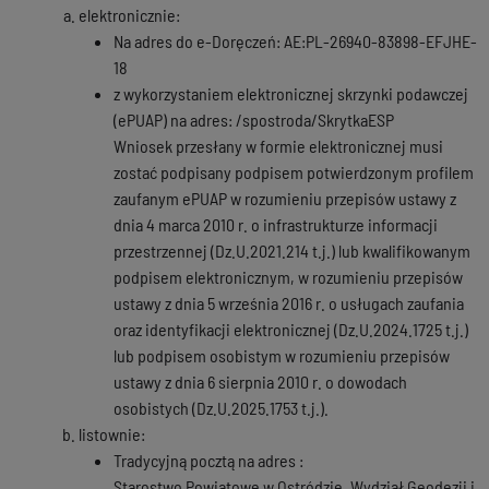
elektronicznie:
Na adres do e-Doręczeń: AE:PL-26940-83898-EFJHE-
18
z wykorzystaniem elektronicznej skrzynki podawczej
(ePUAP) na adres: /spostroda/SkrytkaESP
Wniosek przesłany w formie elektronicznej musi
zostać podpisany podpisem potwierdzonym profilem
zaufanym ePUAP w rozumieniu przepisów ustawy z
dnia 4 marca 2010 r. o infrastrukturze informacji
przestrzennej (Dz.U.2021.214 t.j.) lub kwalifikowanym
podpisem elektronicznym, w rozumieniu przepisów
ustawy z dnia 5 września 2016 r. o usługach zaufania
oraz identyfikacji elektronicznej (Dz.U.2024.1725 t.j.)
lub podpisem osobistym w rozumieniu przepisów
ustawy z dnia 6 sierpnia 2010 r. o dowodach
osobistych (Dz.U.2025.1753 t.j.).
listownie:
Tradycyjną pocztą na adres :
Starostwo Powiatowe w Ostródzie, Wydział Geodezji i