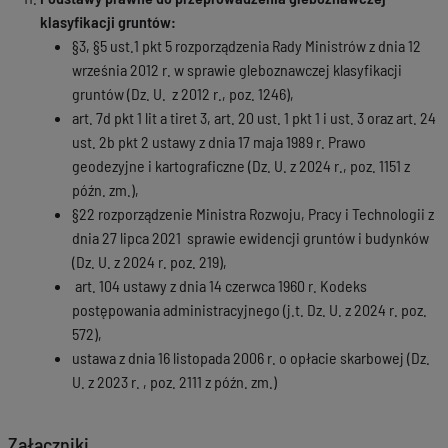
klasyfikacji gruntów:
§3, §5 ust.1 pkt 5 rozporządzenia Rady Ministrów z dnia 12
września 2012 r. w sprawie gleboznawczej klasyfikacji
gruntów (Dz. U. z 2012 r., poz. 1246),
art. 7d pkt 1 lit a tiret 3, art. 20 ust. 1 pkt 1 i ust. 3 oraz art. 24
ust. 2b pkt 2 ustawy z dnia 17 maja 1989 r. Prawo
geodezyjne i kartograficzne (Dz. U. z 2024 r., poz. 1151 z
późn. zm.),
§22 rozporządzenie Ministra Rozwoju, Pracy i Technologii z
dnia 27 lipca 2021 sprawie ewidencji gruntów i budynków
(Dz. U. z 2024 r. poz. 219),
art. 104 ustawy z dnia 14 czerwca 1960 r. Kodeks
postępowania administracyjnego (j.t. Dz. U. z 2024 r. poz.
572),
ustawa z dnia 16 listopada 2006 r. o opłacie skarbowej (Dz.
U. z 2023 r. , poz. 2111 z późn. zm.)
Załączniki