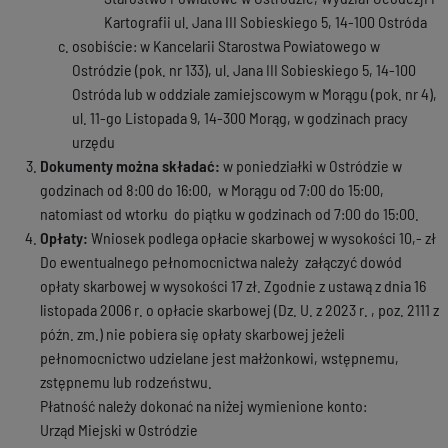
Kartografii ul. Jana III Sobieskiego 5, 14-100 Ostróda
osobiście: w Kancelarii Starostwa Powiatowego w
Ostródzie (pok. nr 133), ul. Jana III Sobieskiego 5, 14-100
Ostróda lub w oddziale zamiejscowym w Morągu (pok. nr 4),
ul. 11-go Listopada 9, 14-300 Morąg, w godzinach pracy
urzędu
Dokumenty można składać:
w poniedziałki w Ostródzie w
godzinach od 8:00 do 16:00, w Morągu od 7:00 do 15:00,
natomiast od wtorku do piątku w godzinach od 7:00 do 15:00.
Opłaty:
Wniosek podlega opłacie skarbowej w wysokości 10,- zł
Do ewentualnego pełnomocnictwa należy załączyć dowód
opłaty skarbowej w wysokości 17 zł. Zgodnie z ustawą z dnia 16
listopada 2006 r. o opłacie skarbowej (Dz. U. z 2023 r. , poz. 2111 z
późn. zm.) nie pobiera się opłaty skarbowej jeżeli
pełnomocnictwo udzielane jest małżonkowi, wstępnemu,
zstępnemu lub rodzeństwu.
Płatność należy dokonać na niżej wymienione konto:
Urząd Miejski w Ostródzie