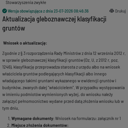
Stowarzyszenia zwykłe
Wersja obowiązująca z dnia
23-07-2026 08:46:36
Drukuj
Aktualizacja gleboznawczej klasyfikacji
gruntów
Wniosek o aktualizację:
Zgodnie z § 3 rozporządzenia Rady Ministrów z dnia 12 września 2012 r.
w sprawie gleboznawczej klasyfikacji gruntów (Dz. U. z 2012 r. poz.
1246), klasyfikację przeprowadza starosta z urzędu albo na wniosek
właściciela gruntów podlegających klasyfikacji albo innego
władającego takimi gruntami wykazanego w ewidencji gruntów i
budynków, zwanych dalej "właścicielem". W przypadku występowania
w imieniu podmiotów wymienionych wyżej, do wniosku należy
załączyć pełnomocnictwo wydane przed datą złożenia wniosku lub w
tym dniu.
Wymagane dokumenty
: Wniosek na formularzu: załącznik nr 1
Miejsce złożenia dokumentów: