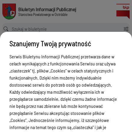
Aktualizacja gleboznawczej klasyfikacji gruntów
Biuletyn Informacji Publicznej Starostwa Powiatowego w Ostródzie
Biuletyn Informacji Publicznej
Starostwa Powiatowego w Ostródzie
Ścieżka powrotu
Strona główna
Poradnik interesanta Wydział Geodezji i Kartografii
Szanujemy Twoją prywatność
Aktualizacja gleboznawczej klasyfikacji gruntów
Poradnik interesanta Wydział
Serwis Biuletynu Informacji Publicznej przetwarza dane w
Geodezji i Kartografii
celach wynikających z funkcjonowania Serwisu oraz używa
„ciasteczek” tj. plików „Cookies” w celach statystycznych i
Menu Przedmiotowe
funkcjonalnych. Dzięki nim możemy indywidualnie
dostosować serwis do potrzeb osób go odwiedzających.
Starostwo Powiatowe
Każdy odwiedzający ma możliwość wyłączenia ich w
Poradnik Interesanta
przeglądarce samodzielnie, dzięki czemu żadne informacje
nie będą przez nas zbierane lub może kontynuować
Informacje o naborze
przeglądanie Serwisu akceptując stosowanie plików
Zamówienia Publiczne
„Cookies”. Jednocześnie informujemy, iż szczegółowe
informacje na temat tego czym są „ciasteczka” i jak je
Tablica ogłoszeń