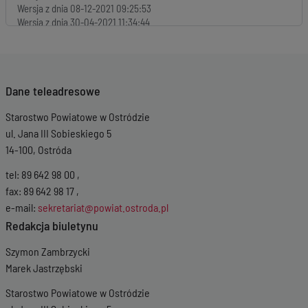
Wersja z dnia
08-12-2021 09:25:53
Wersja z dnia
30-04-2021 11:34:44
Wersja z dnia
07-07-2020 12:02:19
Wersja z dnia
25-11-2019 14:13:41
Dane teleadresowe
Starostwo Powiatowe w Ostródzie
ul. Jana III Sobieskiego 5
14-100, Ostróda
tel: 89 642 98 00 ,
fax: 89 642 98 17 ,
e-mail:
sekretariat@powiat.ostroda.pl
Redakcja biuletynu
Szymon Zambrzycki
Marek Jastrzębski
Starostwo Powiatowe w Ostródzie