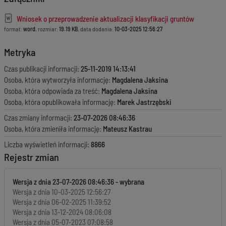
Wniosek o przeprowadzenie aktualizacji klasyfikacji gruntów
format:
word
, rozmiar:
19.19 KB
, data dodania:
10-03-2025 12:56:27
Metryka
Czas publikacji informacji:
25-11-2019 14:13:41
Osoba, która wytworzyła informację:
Magdalena Jaksina
Osoba, która odpowiada za treść:
Magdalena Jaksina
Osoba, która opublikowała informację:
Marek Jastrzębski
Czas zmiany informacji:
23-07-2026 08:46:36
Osoba, która zmieniła informację:
Mateusz Kastrau
Liczba wyświetleń informacji:
8866
Rejestr zmian
Wersja z dnia
23-07-2026 08:46:36
Wersja z dnia
10-03-2025 12:56:27
Wersja z dnia
06-02-2025 11:39:52
Wersja z dnia
13-12-2024 08:06:08
Wersja z dnia
05-07-2023 07:08:58