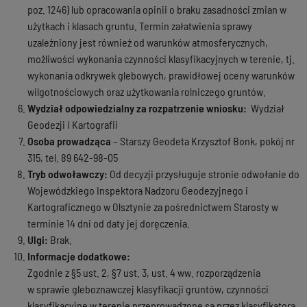
poz. 1246) lub opracowania opinii o braku zasadności zmian w
użytkach i klasach gruntu. Termin załatwienia sprawy
uzależniony jest również od warunków atmosferycznych,
możliwości wykonania czynności klasyfikacyjnych w terenie, tj.
wykonania odkrywek glebowych, prawidłowej oceny warunków
wilgotnościowych oraz użytkowania rolniczego gruntów.
Wydział odpowiedzialny za rozpatrzenie wniosku:
Wydział
Geodezji i Kartografii
Osoba prowadząca
– Starszy Geodeta Krzysztof Bonk, pokój nr
315, tel. 89 642-98-05
Tryb odwoławczy:
Od decyzji przysługuje stronie odwołanie do
Wojewódzkiego Inspektora Nadzoru Geodezyjnego i
Kartograficznego w Olsztynie za pośrednictwem Starosty w
terminie 14 dni od daty jej doręczenia.
Ulgi:
Brak.
Informacje dodatkowe:
Zgodnie z §5 ust. 2, §7 ust. 3, ust. 4 ww. rozporządzenia
w sprawie gleboznawczej klasyfikacji gruntów, czynności
klasyfikacyjne w terenie przeprowadzone są przez klasyfikatora