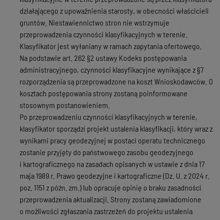
działającego z upoważnienia starosty, w obecności właścicieli
gruntów. Niestawiennictwo stron nie wstrzymuje
przeprowadzenia czynności klasyfikacyjnych w terenie.
Klasyfikator jest wyłaniany w ramach zapytania ofertowego.
Na podstawie art. 262 §2 ustawy Kodeks postępowania
administracyjnego, czynności klasyfikacyjne wynikające z §7
rozporządzenia są przeprowadzone na koszt Wnioskodawców. O
kosztach postępowania strony zostaną poinformowane
stosownym postanowieniem.
Po przeprowadzeniu czynności klasyfikacyjnych w terenie,
klasyfikator sporządzi projekt ustalenia klasyfikacji, który wraz z
wynikami pracy geodezyjnej w postaci operatu technicznego
zostanie przyjęty do państwowego zasobu geodezyjnego
i kartograficznego na zasadach opisanych w ustawie z dnia 17
maja 1989 r. Prawo geodezyjne i kartograficzne (Dz. U. z 2024 r.
poz. 1151 z późn. zm.) lub opracuje opinię o braku zasadności
przeprowadzenia aktualizacji. Strony zostaną zawiadomione
o możliwości zgłaszania zastrzeżeń do projektu ustalenia