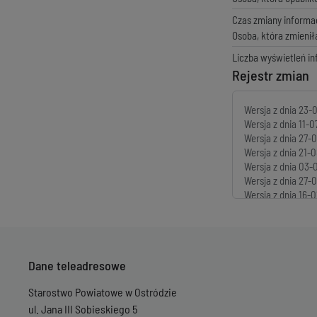
Czas zmiany informac
Osoba, która zmienił
Liczba wyświetleń in
Rejestr zmian
Wersja z dnia
23-0
Wersja z dnia
11-0
Wersja z dnia
27-0
Wersja z dnia
21-0
Wersja z dnia
03-0
Wersja z dnia
27-0
Wersja z dnia
16-0
Wersja z dnia
16-0
Wersja z dnia
18-1
Wersja z dnia
29-0
Wersja z dnia
13-0
Dane teleadresowe
Wersja z dnia
07-0
Wersja z dnia
04-0
Starostwo Powiatowe w Ostródzie
Wersja z dnia
28-0
Wersja z dnia
23-0
ul. Jana III Sobieskiego 5