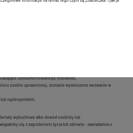
jest uprawniony do odbioru rzeczy ( właściwy starosta ze względu
za 100 złotych, chyba że jest to rzecz o wartości historycznej,
ie posiadające udokumentowanego rodowodu.
odbioru osobie uprawnionej, zostanie wywieszone wezwanie w
m lub ogólnopolskim.
ateriały wybuchowe albo dowód osobisty lub
y wiązałoby się z zagrożeniem życia lub zdrowia – zawiadamia o