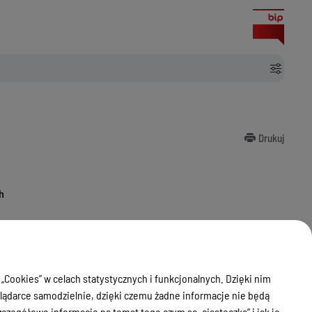
Drukuj
h
dzie
 Ostróda
w Obywatelskich
98 62
 „Cookies” w celach statystycznych i funkcjonalnych. Dzięki nim
ezionych
ądarce samodzielnie, dzięki czemu żadne informacje nie będą
00
00
iątku w godz. 7
– 15
zegółowe informacje na temat tego czym są „ciasteczka” i jak je