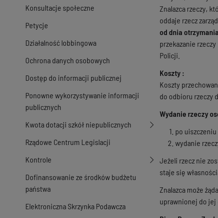
Konsultacje społeczne
Znalazca rzeczy, k
oddaje rzecz zarzą
Petycje
od dnia otrzymani
Działalność lobbingowa
przekazanie rzeczy 
Policji.
Ochrona danych osobowych
Koszty :
Dostęp do informacji publicznej
Koszty przechowani
Ponowne wykorzystywanie informacji
do odbioru rzeczy 
publicznych
Wydanie rzeczy os
Kwota dotacji szkół niepublicznych
po uiszczeniu
Rządowe Centrum Legislacji
wydanie rzecz
Kontrole
Jeżeli rzecz nie z
staje się własnośc
Dofinansowanie ze środków budżetu
państwa
Znalazca może żąda
uprawnionej do jej
Elektroniczna Skrzynka Podawcza