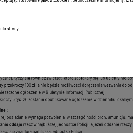
czy Znalezionych :
nia strony
iadomienia o znalezieniu rzeczy zagubionej, jeśli znalazca nie wie, kto 
ieszkania znalazcy lub miejsce znalezienia rzeczy ),
i przechowywanie rzeczy znalezionych,
osób uprawnionych do odbioru rzeczy znalezionych.
ić przyjęcia rzeczy znalezionej, której szacunkowa wartości nie przekrac
tycznej, tyczy się również zwierząt, które zabłąkały się lub uciekły n
czy przekroczy 100 zł, a nie będzie możliwości doręczenia wezwania do 
mieszczone ogłoszenie w Biuletynie Informacji Publicznej.
kroczy 5 tys. zł, zostanie opublikowane ogłoszenie w dzienniku lokalny
lne :
tórej posiadanie wymaga pozwolenia, w szczególności broń, amunicję, m
znie oddaje
rzecz w najbliższej jednostce Policji, a jeżeli oddanie rzecz
zecz się znajduje najbliższą jednostkę Policji.