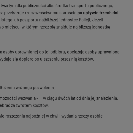
twartym dla publiczności albo środku transportu publicznego,
dca przekazuje rzecz właściwemu staroście
po upływie trzech dni
ego lub paszportu najbliższej jednostce Policji. Jeżeli
 o miejscu, w którym rzecz się znajduje najbliższą jednostkę
ia osoby uprawnionej do jej odbioru, obciążają osobę uprawnioną
ydaje się dopiero po uiszczeniu przez nią kosztów.
dłożeniu ważnego pozwolenia.
emożności wezwania – w ciągu dwóch lat od dnia jej znalezienia,
debrać za zwrotem kosztów.
ie roszczenia najpóźniej w chwili wydania rzeczy osobie