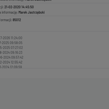
ji:
21-02-2020 14:45:50
a informację:
Marek Jastrzębski
formacji:
85012
7-2026 11:24:00
7-2025 09:58:05
5-2025 07:27:02
8-2024 09:16:23
6-2024 09:57:42
2-2024 12:55:42
1-2024 12:09:59
1-2024 12:07:53
2-2023 09:51:55
9-2023 08:41:04
9-2023 11:50:36
9-2023 13:28:48
9-2023 08:59:31
8-2023 12:49:53
6-2023 08:13:14