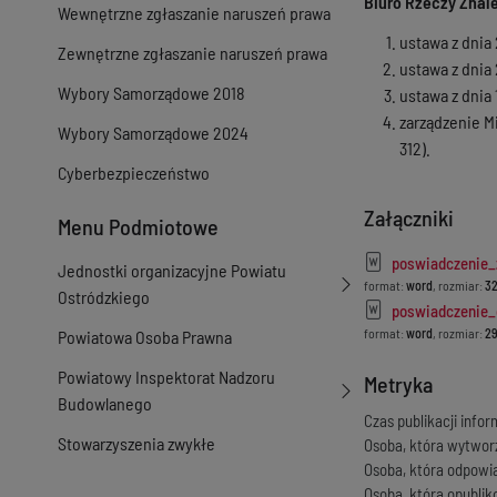
Biuro Rzeczy Znale
Wewnętrzne zgłaszanie naruszeń prawa
ustawa z dnia 2
Zewnętrzne zgłaszanie naruszeń prawa
ustawa z dnia 
Wybory Samorządowe 2018
ustawa z dnia 
zarządzenie M
Wybory Samorządowe 2024
312).
Cyberbezpieczeństwo
Załączniki
Menu Podmiotowe
poswiadczenie_z
Jednostki organizacyjne Powiatu
format:
word
, rozmiar:
32
Ostródzkiego
poswiadczenie_
format:
word
, rozmiar:
29
Powiatowa Osoba Prawna
Powiatowy Inspektorat Nadzoru
Metryka
Budowlanego
Czas publikacji infor
Stowarzyszenia zwykłe
Osoba, która wytwor
Osoba, która odpowi
Osoba, która opubli