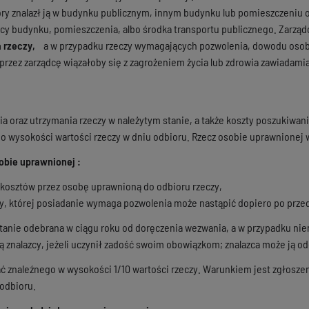
tóry znalazł ją w budynku publicznym, innym budynku lub pomieszczeniu o
dcy budynku, pomieszczenia, albo środka transportu publicznego. Zarzą
a rzeczy,
a w przypadku rzeczy wymagających pozwolenia, dowodu osobist
przez zarządcę wiązałoby się z zagrożeniem życia lub zdrowia zawiadamia
a oraz utrzymania rzeczy w należytym stanie, a także koszty poszukiwan
do wysokości wartości rzeczy w dniu odbioru. Rzecz osobie uprawnionej w
obie uprawnionej :
 kosztów przez osobę uprawnioną do odbioru rzeczy,
y, której posiadanie wymaga pozwolenia może nastąpić dopiero po prze
ostanie odebrana w ciągu roku od doręczenia wezwania, a w przypadku ni
ią znalazcy, jeżeli uczynił zadość swoim obowiązkom; znalazca może ją o
ć znaleźnego w wysokości 1/10 wartości rzeczy. Warunkiem jest zgłoszen
 odbioru.