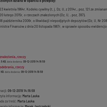
zionych działa w oparciu o przepisy:
3 kwietnia 1964r. Kodeks cywilny (t. j. Dz. U. z 2014r., poz. 121 ze zmianam
20 lutego 2015r. o rzeczach znalezionych (Dz. U. , poz. 397),
18 października 2006r. o likwidacji niepodjętych depozytów (Dz. U. Nr 208
inistra Finansów z dnia 20 listopada 1967r. w sprawie sposobu ewidencjo
nalezienia_rzeczy
.5 KB
, data dodania:
09-12-2019 14:16:59
odebrania_rzeczy
 KB
, data dodania:
09-12-2019 14:16:59
macji:
09-12-2019 14:16:59
zyła informację:
Marta Laska
ada za treść:
Marta Laska
kowała informację:
Marek Jastrzębski