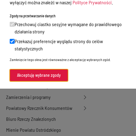
Nieodpłatna Pomoc Prawna
wyłączyć można znaleźć w naszej
Polityce Prywatności
.
Akty Prawne
Zgody na przetwarzanie danych
Rejestry, ewidencje i archiwa
Przechowuj ciastko sesyjne wymagane do prawidłowego
działania strony
Budżet
Przekazuj preferencje wyglądu strony do celów
Organizacja działania samorządu
statystycznych
powiatowego
Zamknięcie tego okna jest równoważne z akceptację wybranych zgód.
Organy Powiatu
Oświadczenia majątkowe
Akceptuję wybrane zgody
Porozumienia i umowy
Zamierzenia i programy
Powiatowy Rzecznik Konsumentów
Biuro Rzeczy Znalezionych
Mienie Powiatu Ostródzkiego