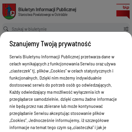
Biuro Rzeczy Znalezionych
Biuletyn Informacji Publicznej Starostwa Powiatowego w Ostródzie
Biuletyn Informacji Publicznej
Starostwa Powiatowego w Ostródzie
Ścieżka powrotu
Strona główna
Informacja
Biuro Rzeczy Znalezionych
Szanujemy Twoją prywatność
Informacja
Serwis Biuletynu Informacji Publicznej przetwarza dane w
Menu Przedmiotowe
celach wynikających z funkcjonowania Serwisu oraz używa
Starostwo Powiatowe
„ciasteczek” tj. plików „Cookies” w celach statystycznych i
funkcjonalnych. Dzięki nim możemy indywidualnie
Poradnik Interesanta
dostosować serwis do potrzeb osób go odwiedzających.
Informacje o naborze
Każdy odwiedzający ma możliwość wyłączenia ich w
przeglądarce samodzielnie, dzięki czemu żadne informacje
Zamówienia Publiczne
nie będą przez nas zbierane lub może kontynuować
Tablica ogłoszeń
przeglądanie Serwisu akceptując stosowanie plików
„Cookies”. Jednocześnie informujemy, iż szczegółowe
Dyżury Aptek w Powiecie Ostródzkim
informacje na temat tego czym są „ciasteczka” i jak je