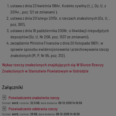
ustawa z dnia 23 kwietnia 1964r. Kodeks cywilny (t. j. Dz. U. z
2014r., poz. 121 ze zmianami ),
ustawa z dnia 20 lutego 2015r. o rzeczach znalezionych (Dz. U. ,
poz. 397),
ustawa z dnia 18 października 2006r. o likwidacji niepodjętych
depozytów (Dz. U. Nr 208, poz. 1537 ze zmianami),
zarządzenie Ministra Finansów z dnia 20 listopada 1967r. w
sprawie sposobu ewidencjonowania i przechowywania rzeczy
znalezionych (M. P. Nr 65, poz. 312).
Wykaz rzeczy znalezionych znajdujących się W Biurze Rzeczy
Znalezionych w Starostwie Powiatowym w Ostródzie
Załączniki
Poświadczenie znalezienia rzeczy
format:
word
, rozmiar:
32.5 KB
, data dodania:
09-12-2019 14:16:59
Poświadczenie odebrania rzeczy
format:
word
, rozmiar:
29 KB
, data dodania:
09-12-2019 14:16:59