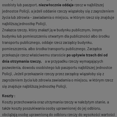
osobisty lub paszport,
niezwłocznie oddaje
rzecz w najbliższej
jednostce Policji, a jeżeli oddanie rzeczy wiązałoby się z zagrożeniem
życia lub zdrowia – zawiadamia o miejscu, w którym rzecz się znajduje
najbliższą jednostkę Policji.
Znalazca rzeczy, który znalazł ją w budynku publicznym, innym
budynku lub pomieszczeniu otwartym dla publiczności albo środku
transportu publicznego, oddaje rzecz zarządcy budynku,
pomieszczenia, albo środka transportu publicznego. Zarządca
przekazuje rzecz właściwemu staroście
po upływie trzech dni od
dnia otrzymania rzeczy,
a w przypadku rzeczy wymagających
pozwolenia, dowodu osobistego lub paszportu najbliższej jednostce
Policji. Jeżeli przekazanie rzeczy przez zarządcę wiązałoby się z
zagrożeniem życia lub zdrowia zawiadamia o miejscu, w którym rzecz
się znajduje najbliższą jednostkę Policji.
Koszty :
Koszty przechowania oraz utrzymania rzeczy w należytym stanie, a
także koszty poszukiwania osoby uprawnionej do jej odbioru,
obciążają osobę uprawnioną do odbioru rzeczy do wysokości wartości