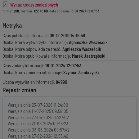
Wykaz rzeczy znalezionych
format:
pdf
, rozmiar:
122.45 KB
, data dodania:
16-01-2024 12:07:53
Metryka
Czas publikacji informacji:
09-12-2019 14:16:59
Osoba, która wytworzyła informację:
Agnieszka Wasześcik
Osoba, która odpowiada za treść:
Agnieszka Wasześcik
Osoba, która opublikowała informację:
Marek Jastrzębski
Czas zmiany informacji:
16-01-2024 12:07:53
Osoba, która zmieniła informację:
Szymon Zambrzycki
Liczba wyświetleń informacji:
84990
Rejestr zmian
Wersja z dnia
23-07-2026 11:24:00
Wersja z dnia
11-07-2025 09:58:05
Wersja z dnia
27-05-2025 07:27:02
Wersja z dnia
21-08-2024 09:16:23
Wersja z dnia
03-06-2024 09:57:42
Wersja z dnia
27-02-2024 12:55:42