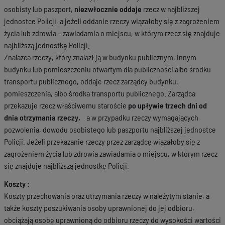
osobisty lub paszport,
niezwłocznie oddaje
rzecz w najbliższej
jednostce Policji, a jeżeli oddanie rzeczy wiązałoby się z zagrożeniem
życia lub zdrowia – zawiadamia o miejscu, w którym rzecz się znajduje
najbliższą jednostkę Policji.
Znalazca rzeczy, który znalazł ją w budynku publicznym, innym
budynku lub pomieszczeniu otwartym dla publiczności albo środku
transportu publicznego, oddaje rzecz zarządcy budynku,
pomieszczenia, albo środka transportu publicznego. Zarządca
przekazuje rzecz właściwemu staroście
po upływie trzech dni od
dnia otrzymania rzeczy,
a w przypadku rzeczy wymagających
pozwolenia, dowodu osobistego lub paszportu najbliższej jednostce
Policji. Jeżeli przekazanie rzeczy przez zarządcę wiązałoby się z
zagrożeniem życia lub zdrowia zawiadamia o miejscu, w którym rzecz
się znajduje najbliższą jednostkę Policji.
Koszty :
Koszty przechowania oraz utrzymania rzeczy w należytym stanie, a
także koszty poszukiwania osoby uprawnionej do jej odbioru,
obciążają osobę uprawnioną do odbioru rzeczy do wysokości wartości