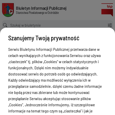
Biuro Rzeczy Znalezionych
Biuletyn Informacji Publicznej Starostwa Powiatowego w Ostródzie
Biuletyn Informacji Publicznej
Starostwa Powiatowego w Ostródzie
Ścieżka powrotu
Strona główna
Informacja
Biuro Rzeczy Znalezionych
Szanujemy Twoją prywatność
Informacja
Serwis Biuletynu Informacji Publicznej przetwarza dane w
Menu Przedmiotowe
celach wynikających z funkcjonowania Serwisu oraz używa
Starostwo Powiatowe
„ciasteczek” tj. plików „Cookies” w celach statystycznych i
funkcjonalnych. Dzięki nim możemy indywidualnie
Poradnik Interesanta
dostosować serwis do potrzeb osób go odwiedzających.
Informacje o naborze
Każdy odwiedzający ma możliwość wyłączenia ich w
przeglądarce samodzielnie, dzięki czemu żadne informacje
Zamówienia Publiczne
nie będą przez nas zbierane lub może kontynuować
Tablica ogłoszeń
przeglądanie Serwisu akceptując stosowanie plików
„Cookies”. Jednocześnie informujemy, iż szczegółowe
Dyżury Aptek w Powiecie Ostródzkim
informacje na temat tego czym są „ciasteczka” i jak je