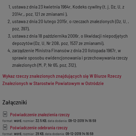
ustawa z dnia 23 kwietnia 1964r. Kodeks cywilny (t. j. Dz. U. z
2014r., poz. 121 ze zmianami ),
ustawa z dnia 20 lutego 2015r. o rzeczach znalezionych (Dz. U. ,
poz. 397),
ustawa z dnia 18 października 2006r. o likwidacji niepodjętych
depozytów (Dz. U. Nr 208, poz. 1537 ze zmianami),
zarządzenie Ministra Finansów z dnia 20 listopada 1967r. w
sprawie sposobu ewidencjonowania i przechowywania rzeczy
znalezionych (M. P. Nr 65, poz. 312).
Wykaz rzeczy znalezionych znajdujących się W Biurze Rzeczy
Znalezionych w Starostwie Powiatowym w Ostródzie
Załączniki
Poświadczenie znalezienia rzeczy
format:
word
, rozmiar:
32.5 KB
, data dodania:
09-12-2019 14:16:59
Poświadczenie odebrania rzeczy
format:
word
, rozmiar:
29 KB
, data dodania:
09-12-2019 14:16:59