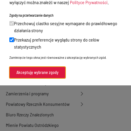
Nieodpłatna Pomoc Prawna
wyłączyć można znaleźć w naszej
Polityce Prywatności
.
Akty Prawne
Zgody na przetwarzanie danych
Rejestry, ewidencje i archiwa
Przechowuj ciastko sesyjne wymagane do prawidłowego
działania strony
Budżet
Przekazuj preferencje wyglądu strony do celów
Organizacja działania samorządu
statystycznych
powiatowego
Zamknięcie tego okna jest równoważne z akceptację wybranych zgód.
Organy Powiatu
Oświadczenia majątkowe
Akceptuję wybrane zgody
Porozumienia i umowy
Zamierzenia i programy
Powiatowy Rzecznik Konsumentów
Biuro Rzeczy Znalezionych
Mienie Powiatu Ostródzkiego