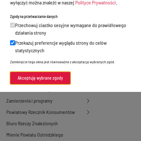
Nieodpłatna Pomoc Prawna
wyłączyć można znaleźć w naszej
Polityce Prywatności
.
Akty Prawne
Zgody na przetwarzanie danych
Rejestry, ewidencje i archiwa
Przechowuj ciastko sesyjne wymagane do prawidłowego
działania strony
Budżet
Przekazuj preferencje wyglądu strony do celów
Organizacja działania samorządu
statystycznych
powiatowego
Zamknięcie tego okna jest równoważne z akceptację wybranych zgód.
Organy Powiatu
Oświadczenia majątkowe
Akceptuję wybrane zgody
Porozumienia i umowy
Zamierzenia i programy
Powiatowy Rzecznik Konsumentów
Biuro Rzeczy Znalezionych
Mienie Powiatu Ostródzkiego