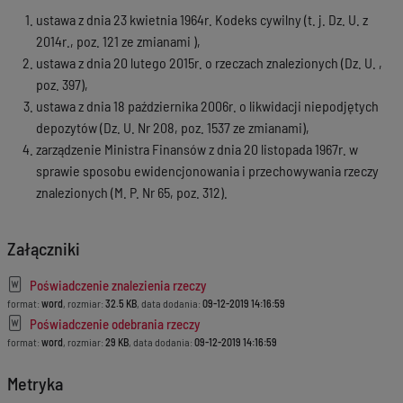
ustawa z dnia 23 kwietnia 1964r. Kodeks cywilny (t. j. Dz. U. z
2014r., poz. 121 ze zmianami ),
ustawa z dnia 20 lutego 2015r. o rzeczach znalezionych (Dz. U. ,
poz. 397),
ustawa z dnia 18 października 2006r. o likwidacji niepodjętych
depozytów (Dz. U. Nr 208, poz. 1537 ze zmianami),
zarządzenie Ministra Finansów z dnia 20 listopada 1967r. w
sprawie sposobu ewidencjonowania i przechowywania rzeczy
znalezionych (M. P. Nr 65, poz. 312).
Załączniki
Poświadczenie znalezienia rzeczy
format:
word
, rozmiar:
32.5 KB
, data dodania:
09-12-2019 14:16:59
Poświadczenie odebrania rzeczy
format:
word
, rozmiar:
29 KB
, data dodania:
09-12-2019 14:16:59
Metryka