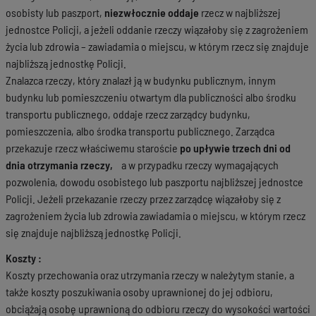
osobisty lub paszport,
niezwłocznie oddaje
rzecz w najbliższej
jednostce Policji, a jeżeli oddanie rzeczy wiązałoby się z zagrożeniem
życia lub zdrowia – zawiadamia o miejscu, w którym rzecz się znajduje
najbliższą jednostkę Policji.
Znalazca rzeczy, który znalazł ją w budynku publicznym, innym
budynku lub pomieszczeniu otwartym dla publiczności albo środku
transportu publicznego, oddaje rzecz zarządcy budynku,
pomieszczenia, albo środka transportu publicznego. Zarządca
przekazuje rzecz właściwemu staroście
po upływie trzech dni od
dnia otrzymania rzeczy,
a w przypadku rzeczy wymagających
pozwolenia, dowodu osobistego lub paszportu najbliższej jednostce
Policji. Jeżeli przekazanie rzeczy przez zarządcę wiązałoby się z
zagrożeniem życia lub zdrowia zawiadamia o miejscu, w którym rzecz
się znajduje najbliższą jednostkę Policji.
Koszty :
Koszty przechowania oraz utrzymania rzeczy w należytym stanie, a
także koszty poszukiwania osoby uprawnionej do jej odbioru,
obciążają osobę uprawnioną do odbioru rzeczy do wysokości wartości