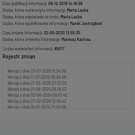
Czas publikacji informacji:
09-12-2019 14:16:59
Osoba, która wytworzyła informację:
Marta Laska
Osoba, która odpowiada za treść:
Marta Laska
Osoba, która opublikowała informację:
Marek Jastrzębski
Czas zmiany informacji:
22-06-2020 13:55:35
Osoba, która zmieniła informację:
Mateusz Kastrau
Liczba wyświetleń informacji:
85017
Rejestr zmian
Wersja z dnia
23-07-2026 11:24:00
Wersja z dnia
11-07-2025 09:58:05
Wersja z dnia
27-05-2025 07:27:02
Wersja z dnia
21-08-2024 09:16:23
Wersja z dnia
03-06-2024 09:57:42
Wersja z dnia
27-02-2024 12:55:42
Wersja z dnia
16-01-2024 12:09:59
Wersja z dnia
16-01-2024 12:07:53
Wersja z dnia
18-12-2023 09:51:55
Wersja z dnia
29-09-2023 08:41:04
Wersja z dnia
13-09-2023 11:50:36