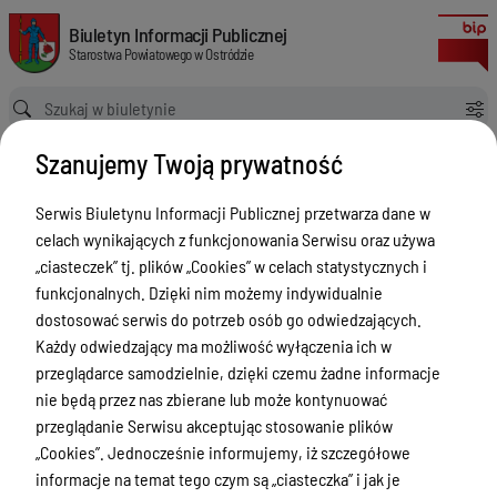
Biuro Rzeczy Znalezionych
Biuletyn Informacji Publicznej Starostwa Powiatowego w Ostródzie
Biuletyn Informacji Publicznej
Starostwa Powiatowego w Ostródzie
Ścieżka powrotu
Strona główna
Informacja
Biuro Rzeczy Znalezionych
Szanujemy Twoją prywatność
Informacja
Serwis Biuletynu Informacji Publicznej przetwarza dane w
Menu Przedmiotowe
celach wynikających z funkcjonowania Serwisu oraz używa
Starostwo Powiatowe
„ciasteczek” tj. plików „Cookies” w celach statystycznych i
funkcjonalnych. Dzięki nim możemy indywidualnie
Poradnik Interesanta
dostosować serwis do potrzeb osób go odwiedzających.
Informacje o naborze
Każdy odwiedzający ma możliwość wyłączenia ich w
przeglądarce samodzielnie, dzięki czemu żadne informacje
Zamówienia Publiczne
nie będą przez nas zbierane lub może kontynuować
Tablica ogłoszeń
przeglądanie Serwisu akceptując stosowanie plików
„Cookies”. Jednocześnie informujemy, iż szczegółowe
Dyżury Aptek w Powiecie Ostródzkim
informacje na temat tego czym są „ciasteczka” i jak je