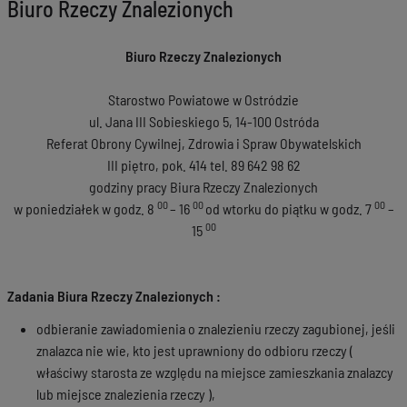
Biuro Rzeczy Znalezionych
Biuro Rzeczy Znalezionych
Starostwo Powiatowe w Ostródzie
ul. Jana III Sobieskiego 5, 14-100 Ostróda
Referat Obrony Cywilnej, Zdrowia i Spraw Obywatelskich
III piętro, pok. 414 tel. 89 642 98 62
godziny pracy Biura Rzeczy Znalezionych
00
00
00
w poniedziałek w godz. 8
– 16
od wtorku do piątku w godz. 7
–
00
15
Zadania Biura Rzeczy Znalezionych :
odbieranie zawiadomienia o znalezieniu rzeczy zagubionej, jeśli
znalazca nie wie, kto jest uprawniony do odbioru rzeczy (
właściwy starosta ze względu na miejsce zamieszkania znalazcy
lub miejsce znalezienia rzeczy ),