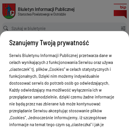
Biuro Rzeczy Znalezionych
Biuletyn Informacji Publicznej Starostwa Powiatowego w Ostródzie
Biuletyn Informacji Publicznej
Starostwa Powiatowego w Ostródzie
Ścieżka powrotu
Strona główna
Informacja
Biuro Rzeczy Znalezionych
Szanujemy Twoją prywatność
Informacja
Serwis Biuletynu Informacji Publicznej przetwarza dane w
Menu Przedmiotowe
celach wynikających z funkcjonowania Serwisu oraz używa
Starostwo Powiatowe
„ciasteczek” tj. plików „Cookies” w celach statystycznych i
funkcjonalnych. Dzięki nim możemy indywidualnie
Poradnik Interesanta
dostosować serwis do potrzeb osób go odwiedzających.
Informacje o naborze
Każdy odwiedzający ma możliwość wyłączenia ich w
przeglądarce samodzielnie, dzięki czemu żadne informacje
Zamówienia Publiczne
nie będą przez nas zbierane lub może kontynuować
Tablica ogłoszeń
przeglądanie Serwisu akceptując stosowanie plików
„Cookies”. Jednocześnie informujemy, iż szczegółowe
Dyżury Aptek w Powiecie Ostródzkim
informacje na temat tego czym są „ciasteczka” i jak je