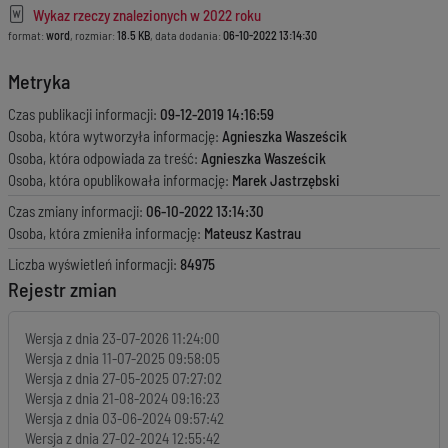
Wykaz rzeczy znalezionych w 2022 roku
format:
word
, rozmiar:
18.5 KB
, data dodania:
06-10-2022 13:14:30
Metryka
Czas publikacji informacji:
09-12-2019 14:16:59
Osoba, która wytworzyła informację:
Agnieszka Wasześcik
Osoba, która odpowiada za treść:
Agnieszka Wasześcik
Osoba, która opublikowała informację:
Marek Jastrzębski
Czas zmiany informacji:
06-10-2022 13:14:30
Osoba, która zmieniła informację:
Mateusz Kastrau
Liczba wyświetleń informacji:
84975
Rejestr zmian
Wersja z dnia
23-07-2026 11:24:00
Wersja z dnia
11-07-2025 09:58:05
Wersja z dnia
27-05-2025 07:27:02
Wersja z dnia
21-08-2024 09:16:23
Wersja z dnia
03-06-2024 09:57:42
Wersja z dnia
27-02-2024 12:55:42