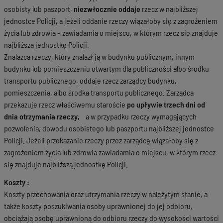
osobisty lub paszport,
niezwłocznie oddaje
rzecz w najbliższej
jednostce Policji, a jeżeli oddanie rzeczy wiązałoby się z zagrożeniem
życia lub zdrowia – zawiadamia o miejscu, w którym rzecz się znajduje
najbliższą jednostkę Policji.
Znalazca rzeczy, który znalazł ją w budynku publicznym, innym
budynku lub pomieszczeniu otwartym dla publiczności albo środku
transportu publicznego, oddaje rzecz zarządcy budynku,
pomieszczenia, albo środka transportu publicznego. Zarządca
przekazuje rzecz właściwemu staroście
po upływie trzech dni od
dnia otrzymania rzeczy,
a w przypadku rzeczy wymagających
pozwolenia, dowodu osobistego lub paszportu najbliższej jednostce
Policji. Jeżeli przekazanie rzeczy przez zarządcę wiązałoby się z
zagrożeniem życia lub zdrowia zawiadamia o miejscu, w którym rzecz
się znajduje najbliższą jednostkę Policji.
Koszty :
Koszty przechowania oraz utrzymania rzeczy w należytym stanie, a
także koszty poszukiwania osoby uprawnionej do jej odbioru,
obciążają osobę uprawnioną do odbioru rzeczy do wysokości wartości