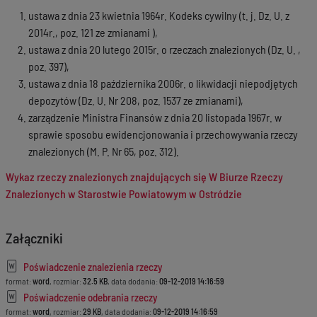
ustawa z dnia 23 kwietnia 1964r. Kodeks cywilny (t. j. Dz. U. z
2014r., poz. 121 ze zmianami ),
ustawa z dnia 20 lutego 2015r. o rzeczach znalezionych (Dz. U. ,
poz. 397),
ustawa z dnia 18 października 2006r. o likwidacji niepodjętych
depozytów (Dz. U. Nr 208, poz. 1537 ze zmianami),
zarządzenie Ministra Finansów z dnia 20 listopada 1967r. w
sprawie sposobu ewidencjonowania i przechowywania rzeczy
znalezionych (M. P. Nr 65, poz. 312).
Wykaz rzeczy znalezionych znajdujących się W Biurze Rzeczy
Znalezionych w Starostwie Powiatowym w Ostródzie
Załączniki
Poświadczenie znalezienia rzeczy
format:
word
, rozmiar:
32.5 KB
, data dodania:
09-12-2019 14:16:59
Poświadczenie odebrania rzeczy
format:
word
, rozmiar:
29 KB
, data dodania:
09-12-2019 14:16:59