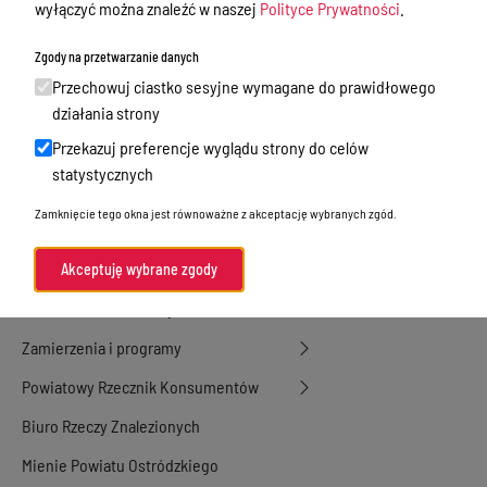
Nieodpłatna Pomoc Prawna
wyłączyć można znaleźć w naszej
Polityce Prywatności
.
Akty Prawne
Zgody na przetwarzanie danych
Rejestry, ewidencje i archiwa
Przechowuj ciastko sesyjne wymagane do prawidłowego
działania strony
Budżet
Przekazuj preferencje wyglądu strony do celów
Organizacja działania samorządu
statystycznych
powiatowego
Zamknięcie tego okna jest równoważne z akceptację wybranych zgód.
Organy Powiatu
Oświadczenia majątkowe
Akceptuję wybrane zgody
Porozumienia i umowy
Zamierzenia i programy
Powiatowy Rzecznik Konsumentów
Biuro Rzeczy Znalezionych
Mienie Powiatu Ostródzkiego