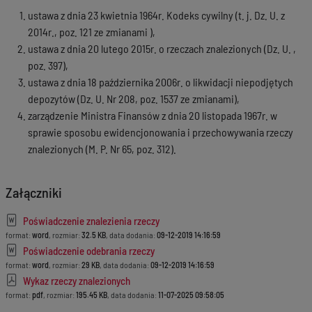
ustawa z dnia 23 kwietnia 1964r. Kodeks cywilny (t. j. Dz. U. z
2014r., poz. 121 ze zmianami ),
ustawa z dnia 20 lutego 2015r. o rzeczach znalezionych (Dz. U. ,
poz. 397),
ustawa z dnia 18 października 2006r. o likwidacji niepodjętych
depozytów (Dz. U. Nr 208, poz. 1537 ze zmianami),
zarządzenie Ministra Finansów z dnia 20 listopada 1967r. w
sprawie sposobu ewidencjonowania i przechowywania rzeczy
znalezionych (M. P. Nr 65, poz. 312).
Załączniki
Poświadczenie znalezienia rzeczy
format:
word
, rozmiar:
32.5 KB
, data dodania:
09-12-2019 14:16:59
Poświadczenie odebrania rzeczy
format:
word
, rozmiar:
29 KB
, data dodania:
09-12-2019 14:16:59
Wykaz rzeczy znalezionych
format:
pdf
, rozmiar:
195.45 KB
, data dodania:
11-07-2025 09:58:05