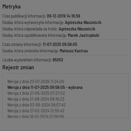
Metryka
Czas publikacji informacji:
09-12-2019 14:16:59
Osoba, która wytworzyła informację:
Agnieszka Wasześcik
Osoba, która odpowiada za treść:
Agnieszka Wasześcik
Osoba, która opublikowała informację:
Marek Jastrzębski
Czas zmiany informacji:
11-07-2025 09:58:05
Osoba, która zmieniła informację:
Mateusz Kastrau
Liczba wyświetleń informacji:
85052
Rejestr zmian
Wersja z dnia
23-07-2026 11:24:00
Wersja z dnia
11-07-2025 09:58:05
Wersja z dnia
27-05-2025 07:27:02
Wersja z dnia
21-08-2024 09:16:23
Wersja z dnia
03-06-2024 09:57:42
Wersja z dnia
27-02-2024 12:55:42
Wersja z dnia
16-01-2024 12:09:59
Wersja z dnia
16-01-2024 12:07:53
Wersja z dnia
18-12-2023 09:51:55