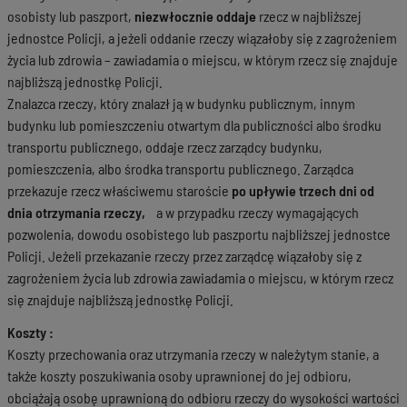
osobisty lub paszport,
niezwłocznie oddaje
rzecz w najbliższej
jednostce Policji, a jeżeli oddanie rzeczy wiązałoby się z zagrożeniem
życia lub zdrowia – zawiadamia o miejscu, w którym rzecz się znajduje
najbliższą jednostkę Policji.
Znalazca rzeczy, który znalazł ją w budynku publicznym, innym
budynku lub pomieszczeniu otwartym dla publiczności albo środku
transportu publicznego, oddaje rzecz zarządcy budynku,
pomieszczenia, albo środka transportu publicznego. Zarządca
przekazuje rzecz właściwemu staroście
po upływie trzech dni od
dnia otrzymania rzeczy,
a w przypadku rzeczy wymagających
pozwolenia, dowodu osobistego lub paszportu najbliższej jednostce
Policji. Jeżeli przekazanie rzeczy przez zarządcę wiązałoby się z
zagrożeniem życia lub zdrowia zawiadamia o miejscu, w którym rzecz
się znajduje najbliższą jednostkę Policji.
Koszty :
Koszty przechowania oraz utrzymania rzeczy w należytym stanie, a
także koszty poszukiwania osoby uprawnionej do jej odbioru,
obciążają osobę uprawnioną do odbioru rzeczy do wysokości wartości