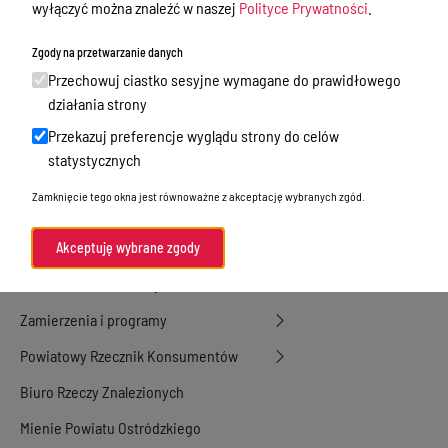
Nieodpłatna Pomoc Prawna
wyłączyć można znaleźć w naszej
Polityce Prywatności
.
Akty Prawne
Zgody na przetwarzanie danych
Rejestry, ewidencje i archiwa
Przechowuj ciastko sesyjne wymagane do prawidłowego
działania strony
Budżet
Przekazuj preferencje wyglądu strony do celów
Organizacja działania samorządu
statystycznych
powiatowego
Zamknięcie tego okna jest równoważne z akceptację wybranych zgód.
Organy Powiatu
Oświadczenia majątkowe
Akceptuję wybrane zgody
Porozumienia i umowy
Zamierzenia i programy
Powiatowy Rzecznik Konsumentów
Biuro Rzeczy Znalezionych
Mienie Powiatu Ostródzkiego