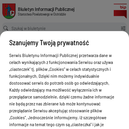
Biuro Rzeczy Znalezionych
Biuletyn Informacji Publicznej Starostwa Powiatowego w Ostródzie
Biuletyn Informacji Publicznej
Starostwa Powiatowego w Ostródzie
Ścieżka powrotu
Strona główna
Informacja
Biuro Rzeczy Znalezionych
Szanujemy Twoją prywatność
Informacja
Serwis Biuletynu Informacji Publicznej przetwarza dane w
Menu Przedmiotowe
celach wynikających z funkcjonowania Serwisu oraz używa
Starostwo Powiatowe
„ciasteczek” tj. plików „Cookies” w celach statystycznych i
funkcjonalnych. Dzięki nim możemy indywidualnie
Poradnik Interesanta
dostosować serwis do potrzeb osób go odwiedzających.
Informacje o naborze
Każdy odwiedzający ma możliwość wyłączenia ich w
przeglądarce samodzielnie, dzięki czemu żadne informacje
Zamówienia Publiczne
nie będą przez nas zbierane lub może kontynuować
Tablica ogłoszeń
przeglądanie Serwisu akceptując stosowanie plików
„Cookies”. Jednocześnie informujemy, iż szczegółowe
Dyżury Aptek w Powiecie Ostródzkim
informacje na temat tego czym są „ciasteczka” i jak je