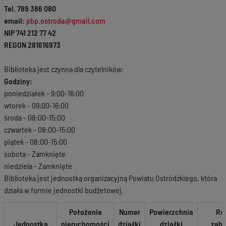
Tel. 789 386 080
email:
pbp.ostroda@gmail.com
NIP 741 212 77 42
REGON 281616973
Biblioteka jest czynna dla czytelników:
Godziny:
poniedziałek - 9:00-16:00
wtorek - 09:00-16:00
środa - 08:00-15:00
czwartek - 08:00-15:00
piątek - 08:00-15:00
sobota - Zamknięte
niedziela - Zamknięte
Biblioteka jest jednostką organizacyjną Powiatu Ostródzkiego, która
działa w formie jednostki budżetowej.
Położenie
Numer
Powierzchnia
Ro
Jednostka
nieruchomości
działki
działki
zab