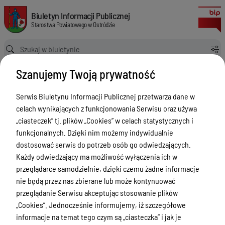
Zespół Placówek Pedagogicznych w Ostródzie
Biuletyn Informacji Publicznej Starostwa Powiatowego w Ostródzie
Biuletyn Informacji Publicznej
Starostwa Powiatowego w Ostródzie
Ścieżka powrotu
Strona główna
Szanujemy Twoją prywatność
Jednostki organizacyjne: Szkoły i placówki oświatowe
Zespół Placówek Pedagogicznych w Ostródzie
Serwis Biuletynu Informacji Publicznej przetwarza dane w
Jednostki organizacyjne: Szkoły i
celach wynikających z funkcjonowania Serwisu oraz używa
placówki oświatowe
„ciasteczek” tj. plików „Cookies” w celach statystycznych i
funkcjonalnych. Dzięki nim możemy indywidualnie
Menu Przedmiotowe
dostosować serwis do potrzeb osób go odwiedzających.
Każdy odwiedzający ma możliwość wyłączenia ich w
Starostwo Powiatowe
przeglądarce samodzielnie, dzięki czemu żadne informacje
Poradnik Interesanta
nie będą przez nas zbierane lub może kontynuować
przeglądanie Serwisu akceptując stosowanie plików
Informacje o naborze
„Cookies”. Jednocześnie informujemy, iż szczegółowe
Zamówienia Publiczne
informacje na temat tego czym są „ciasteczka” i jak je