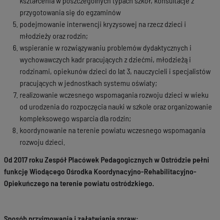
kształcenia w poszczególnych typach szkół, konsultacje z
przygotowania się do egzaminów
podejmowanie interwencji kryzysowej na rzecz dzieci i
młodzieży oraz rodzin;
wspieranie w rozwiązywaniu problemów dydaktycznych i
wychowawczych kadr pracujących z dziećmi, młodzieżą i
rodzinami, opiekunów dzieci do lat 3, nauczycieli i specjalistów
pracujących w jednostkach systemu oświaty;
realizowanie wczesnego wspomagania rozwoju dzieci w wieku
od urodzenia do rozpoczęcia nauki w szkole oraz organizowanie
kompleksowego wsparcia dla rodzin;
koordynowanie na terenie powiatu wczesnego wspomagania
rozwoju dzieci.
Od 2017 roku Zespół Placówek Pedagogicznych w Ostródzie pełni
funkcję Wiodącego Ośrodka Koordynacyjno-Rehabilitacyjno-
Opiekuńczego na terenie powiatu ostródzkiego.
Sposób przyjmowania i załatwiania spraw: