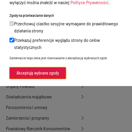
wyłączyć można znaleźć w naszej
Polityce Prywatności
.
Tablica ogłoszeń
Dyżury Aptek w Powiecie Ostródzkim
Zgody na przetwarzanie danych
Przechowuj ciastko sesyjne wymagane do prawidłowego
Nieodpłatna Pomoc Prawna
działania strony
Akty Prawne
Przekazuj preferencje wyglądu strony do celów
Rejestry, ewidencje i archiwa
statystycznych
Budżet
Zamknięcie tego okna jest równoważne z akceptację wybranych zgód.
Organizacja działania samorządu
Akceptuję wybrane zgody
powiatowego
Organy Powiatu
Oświadczenia majątkowe
Porozumienia i umowy
Zamierzenia i programy
Powiatowy Rzecznik Konsumentów