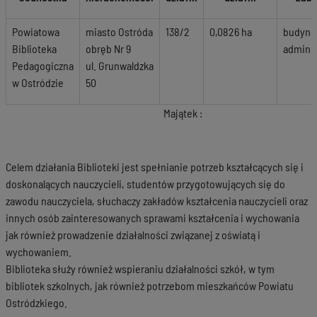
Powiatowa
miasto Ostróda
138/2
0,0826 ha
budyne
Biblioteka
obręb Nr 9
adminis
Pedagogiczna
ul. Grunwaldzka
w Ostródzie
50
Majątek :
Celem działania Biblioteki jest spełnianie potrzeb kształcących się i
doskonalących nauczycieli, studentów przygotowujących się do
zawodu nauczyciela, słuchaczy zakładów kształcenia nauczycieli oraz
innych osób zainteresowanych sprawami kształcenia i wychowania
jak również prowadzenie działalności związanej z oświatą i
wychowaniem.
Biblioteka służy również wspieraniu działalności szkół, w tym
bibliotek szkolnych, jak również potrzebom mieszkańców Powiatu
Ostródzkiego.