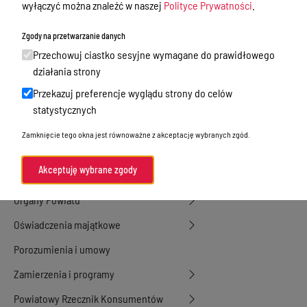
wyłączyć można znaleźć w naszej
Polityce Prywatności
.
Tablica ogłoszeń
Dyżury Aptek w Powiecie Ostródzkim
Zgody na przetwarzanie danych
Przechowuj ciastko sesyjne wymagane do prawidłowego
Nieodpłatna Pomoc Prawna
działania strony
Akty Prawne
Przekazuj preferencje wyglądu strony do celów
Rejestry, ewidencje i archiwa
statystycznych
Budżet
Zamknięcie tego okna jest równoważne z akceptację wybranych zgód.
Organizacja działania samorządu
Akceptuję wybrane zgody
powiatowego
Organy Powiatu
Oświadczenia majątkowe
Porozumienia i umowy
Zamierzenia i programy
Powiatowy Rzecznik Konsumentów