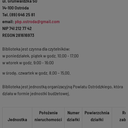
ul. Grunwaldzka 50
14-100 Ostróda
Tel. (89) 646 25 81
email:
pbp.ostroda@gmail.com
NIP 741 212 77 42
REGON 281616973
Biblioteka jest czynna dla czytelników:
w poniedziałek, piątek w godz. 10.00 - 17.00
w wtorek w godz. 9:00 - 16:00
w środę, czwartek w godz. 8.00 – 15.00.
Biblioteka jest jednostką organizacyjną Powiatu Ostródzkiego, która
działa w formie jednostki budżetowej.
Położenie
Numer
Powierzchnia
Ro
Jednostka
nieruchomości
działki
działki
zab