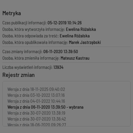
Metryka
Czas publikacji informacji:
05-12-2019 10:14:26
Osoba, która wytworzyła informację:
Ewelina Różalska
Osoba, która odpowiada za treść:
Ewelina Różalska
Osoba, która opublikowała informację:
Marek Jastrzębski
Czas zmiany informacji:
06-11-2020 13:39:50
Osoba, która zmieniła informację:
Mateusz Kastrau
Liczba wyświetleń informacji:
13934
Rejestr zmian
Wersja z dnia
18-11-2025 09:40:02
Wersja z dnia
03-10-2022 13:07:16
Wersja z dnia
04-01-2022 10:44:16
Wersja z dnia
06-11-2020 13:39:50
Wersja z dnia
30-07-2020 13:38:19
Wersja z dnia
30-07-2020 13:36:42
Wersja z dnia
18-06-2020 09:26:27
Wersja z dnia
05-12-2019 10:14:26