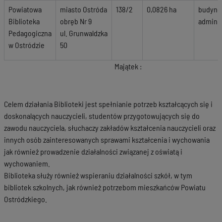
Powiatowa
miasto Ostróda
138/2
0,0826 ha
budyne
Biblioteka
obręb Nr 9
adminis
Pedagogiczna
ul. Grunwaldzka
w Ostródzie
50
Majątek :
Celem działania Biblioteki jest spełnianie potrzeb kształcących się i
doskonalących nauczycieli, studentów przygotowujących się do
zawodu nauczyciela, słuchaczy zakładów kształcenia nauczycieli oraz
innych osób zainteresowanych sprawami kształcenia i wychowania
jak również prowadzenie działalności związanej z oświatą i
wychowaniem.
Biblioteka służy również wspieraniu działalności szkół, w tym
bibliotek szkolnych, jak również potrzebom mieszkańców Powiatu
Ostródzkiego.