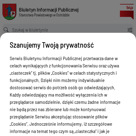
Zespół Placówek Pedagogicznych w Ostródzie
Biuletyn Informacji Publicznej Starostwa Powiatowego w Ostródzie
Biuletyn Informacji Publicznej
Starostwa Powiatowego w Ostródzie
Ścieżka powrotu
Strona główna
Szanujemy Twoją prywatność
Jednostki organizacyjne: Szkoły i placówki oświatowe
Zespół Placówek Pedagogicznych w Ostródzie
Serwis Biuletynu Informacji Publicznej przetwarza dane w
Jednostki organizacyjne: Szkoły i
celach wynikających z funkcjonowania Serwisu oraz używa
placówki oświatowe
„ciasteczek” tj. plików „Cookies” w celach statystycznych i
funkcjonalnych. Dzięki nim możemy indywidualnie
Menu Przedmiotowe
dostosować serwis do potrzeb osób go odwiedzających.
Każdy odwiedzający ma możliwość wyłączenia ich w
Starostwo Powiatowe
przeglądarce samodzielnie, dzięki czemu żadne informacje
Poradnik Interesanta
nie będą przez nas zbierane lub może kontynuować
przeglądanie Serwisu akceptując stosowanie plików
Informacje o naborze
„Cookies”. Jednocześnie informujemy, iż szczegółowe
Zamówienia Publiczne
informacje na temat tego czym są „ciasteczka” i jak je