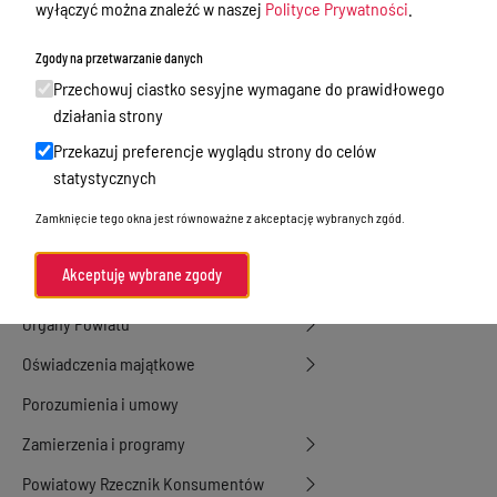
wyłączyć można znaleźć w naszej
Polityce Prywatności
.
Tablica ogłoszeń
Dyżury Aptek w Powiecie Ostródzkim
Zgody na przetwarzanie danych
Przechowuj ciastko sesyjne wymagane do prawidłowego
Nieodpłatna Pomoc Prawna
działania strony
Akty Prawne
Przekazuj preferencje wyglądu strony do celów
Rejestry, ewidencje i archiwa
statystycznych
Budżet
Zamknięcie tego okna jest równoważne z akceptację wybranych zgód.
Organizacja działania samorządu
Akceptuję wybrane zgody
powiatowego
Organy Powiatu
Oświadczenia majątkowe
Porozumienia i umowy
Zamierzenia i programy
Powiatowy Rzecznik Konsumentów