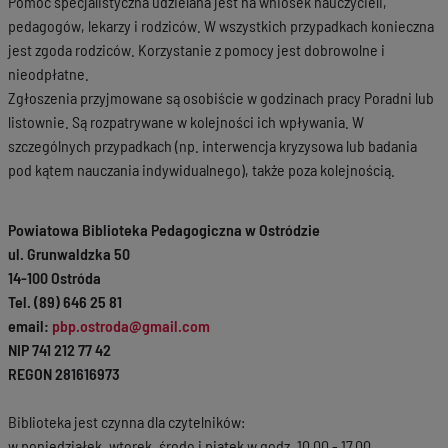
Pomoc specjalistyczna udzielana jest na wniosek nauczycieli,
pedagogów, lekarzy i rodziców. W wszystkich przypadkach konieczna
jest zgoda rodziców. Korzystanie z pomocy jest dobrowolne i
nieodpłatne.
Zgłoszenia przyjmowane są osobiście w godzinach pracy Poradni lub
listownie. Są rozpatrywane w kolejności ich wpływania. W
szczególnych przypadkach (np. interwencja kryzysowa lub badania
pod kątem nauczania indywidualnego), także poza kolejnością.
Powiatowa Biblioteka Pedagogiczna w Ostródzie
ul. Grunwaldzka 50
14-100 Ostróda
Tel. (89) 646 25 81
email:
pbp.ostroda@gmail.com
NIP 741 212 77 42
REGON 281616973
Biblioteka jest czynna dla czytelników:
w poniedziałek, wtorek, środę i piątek w godz. 10.00 - 17.00