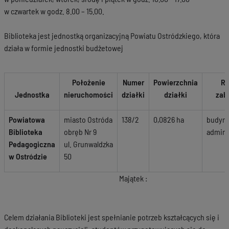
w czwartek w godz. 8.00 – 15.00.
Biblioteka jest jednostką organizacyjną Powiatu Ostródzkiego, która
działa w formie jednostki budżetowej
Położenie
Numer
Powierzchnia
Ro
Jednostka
nieruchomości
działki
działki
zab
Powiatowa
miasto Ostróda
138/2
0,0826 ha
budyn
Biblioteka
obręb Nr 9
admini
Pedagogiczna
ul. Grunwaldzka
w Ostródzie
50
Majątek :
Celem działania Biblioteki jest spełnianie potrzeb kształcących się i