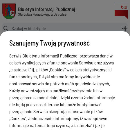
Zespół Placówek Pedagogicznych w Ostródzie
Biuletyn Informacji Publicznej Starostwa Powiatowego w Ostródzie
Biuletyn Informacji Publicznej
Starostwa Powiatowego w Ostródzie
Ścieżka powrotu
Strona główna
Szanujemy Twoją prywatność
Jednostki organizacyjne: Szkoły i placówki oświatowe
Zespół Placówek Pedagogicznych w Ostródzie
Serwis Biuletynu Informacji Publicznej przetwarza dane w
Jednostki organizacyjne: Szkoły i
celach wynikających z funkcjonowania Serwisu oraz używa
placówki oświatowe
„ciasteczek” tj. plików „Cookies” w celach statystycznych i
funkcjonalnych. Dzięki nim możemy indywidualnie
Menu Przedmiotowe
dostosować serwis do potrzeb osób go odwiedzających.
Każdy odwiedzający ma możliwość wyłączenia ich w
Starostwo Powiatowe
przeglądarce samodzielnie, dzięki czemu żadne informacje
Poradnik Interesanta
nie będą przez nas zbierane lub może kontynuować
przeglądanie Serwisu akceptując stosowanie plików
Informacje o naborze
„Cookies”. Jednocześnie informujemy, iż szczegółowe
Zamówienia Publiczne
informacje na temat tego czym są „ciasteczka” i jak je