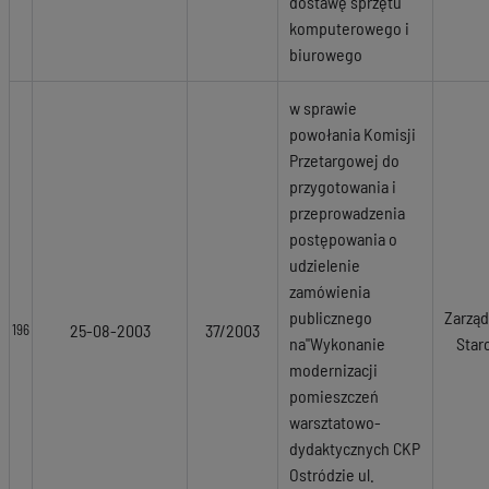
dostawę sprzętu
komputerowego i
biurowego
w sprawie
powołania Komisji
Przetargowej do
przygotowania i
przeprowadzenia
postępowania o
udzielenie
zamówienia
publicznego
Zarząd
25-08-2003
37/2003
196
na"Wykonanie
Star
modernizacji
pomieszczeń
warsztatowo-
dydaktycznych CKP
Ostródzie ul.