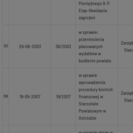
Pieniężnego 9-11
Etap-likwidacia
zagrożeń
w sprawie:
przeniesienia
Zarząd
29-08-2003
38/2003
planowanych
197
Star
wydatków w
budżecie powiatu
w sprawie
wprowadzenia
procedury kontroli
Zarząd
19-05-2007
19/2007
finansowej w
198
Star
Starostwie
Powiatowym w
Ostródzie
w sprawie zmian w