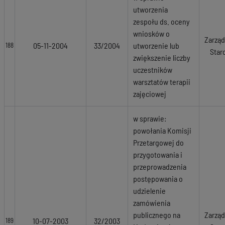
utworzenia
zespołu ds. oceny
wniosków o
Zarząd
05-11-2004
33/2004
utworzenie lub
188
Star
zwiększenie liczby
uczestników
warsztatów terapii
zajęciowej
w sprawie:
powołania Komisji
Przetargowej do
przygotowania i
przeprowadzenia
postępowania o
udzielenie
zamówienia
publicznego na
Zarząd
10-07-2003
32/2003
189