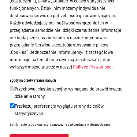
„ciasteczek” tj. plików „Cookies” w celach statystycznych i
Nieodpłatna Pomoc Prawna
funkcjonalnych. Dzięki nim możemy indywidualnie
Akty Prawne
dostosować serwis do potrzeb osób go odwiedzających.
Każdy odwiedzający ma możliwość wyłączenia ich w
Rejestry, ewidencje i archiwa
przeglądarce samodzielnie, dzięki czemu żadne informacje
Budżet
nie będą przez nas zbierane lub może kontynuować
przeglądanie Serwisu akceptując stosowanie plików
Organizacja działania samorządu
„Cookies”. Jednocześnie informujemy, iż szczegółowe
powiatowego
informacje na temat tego czym są „ciasteczka” i jak je
Organy Powiatu
wyłączyć można znaleźć w naszej
Polityce Prywatności
.
Oświadczenia majątkowe
Zgody na przetwarzanie danych
Porozumienia i umowy
Przechowuj ciastko sesyjne wymagane do prawidłowego
działania strony
Zamierzenia i programy
Przekazuj preferencje wyglądu strony do celów
Powiatowy Rzecznik Konsumentów
statystycznych
Biuro Rzeczy Znalezionych
Zamknięcie tego okna jest równoważne z akceptację wybranych zgód.
Mienie Powiatu Ostródzkiego