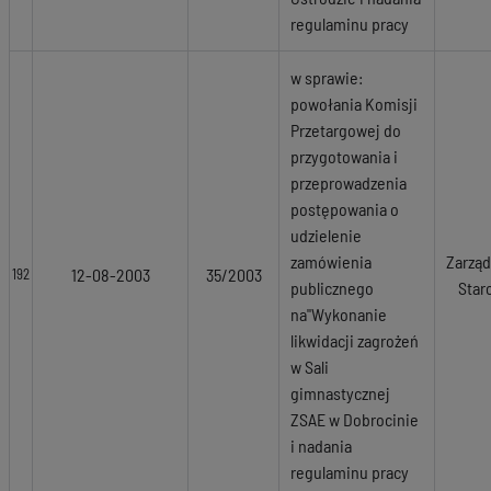
regulaminu pracy
w sprawie:
powołania Komisji
Przetargowej do
przygotowania i
przeprowadzenia
postępowania o
udzielenie
zamówienia
Zarząd
12-08-2003
35/2003
192
publicznego
Star
na"Wykonanie
likwidacji zagrożeń
w Sali
gimnastycznej
ZSAE w Dobrocinie
i nadania
regulaminu pracy