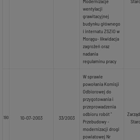
Modernizacje
Star
wentylacji
grawitacyjnej
budynku głównego
i internatu ZSZiO w
Morągu- likwidacja
zagrożeń oraz
nadania
regulaminu pracy
W sprawie
powołania Komisji
Odbiorowej do
przygotowania i
przeprowadzenia
odbioru robót "
Zarząd
10-07-2003
33/2003
190
Przebudowy -
Star
modernizacji drogi
powiatowej Nr