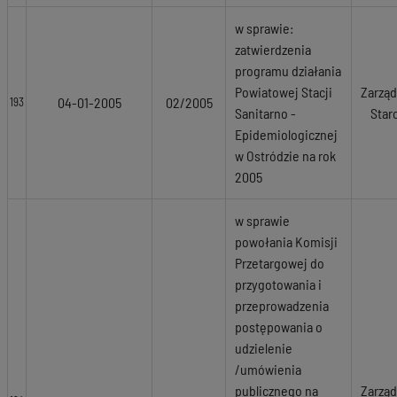
w sprawie:
zatwierdzenia
programu działania
Powiatowej Stacji
Zarząd
04-01-2005
02/2005
193
Sanitarno -
Star
Epidemiologicznej
w Ostródzie na rok
2005
w sprawie
powołania Komisji
Przetargowej do
przygotowania i
przeprowadzenia
postępowania o
udzielenie
/umówienia
publicznego na
Zarząd