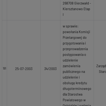
268708 Gierzwałd -
Kiersztanowo Etap
I
w sprawie:
powołania Komisji
Przetargowej do
przygotowania i
przeprowadzenia
postępowania o
udzielenie
zamówienia
Zarząd
25-07-2003
34/2003
191
publicznego na
Star
udzielenie i
obsługę kredytu
długoterminowego
dla Starostwa
Powiatowego w
Ostródzie i nadania