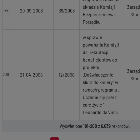
składzie Komisji
Zarząd
29-09-2003
39/2003
199
Bezpieczeństwa i
Star
Porządku
w sprawie
powołania Komisji
ds. rekrutacji
beneficjentów do
projektu
Zarząd
21-04-2008
12/2008
„Doświadczenie -
200
Star
klucz do kariery” w
ramach programu „
Uczenie się przez
całe życie ” -
Leonardo da Vinci.
Wyświetlone
181-200
z
6,639
rekordów.