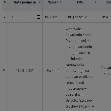
Data podjęcia
Numer
Tytuł
Rod
#
w sprawie
powołania Komisji
Przetargowej do
przeprowadzenia
postępowania o
udzielenie
zamówienia
Zarząd
11-08-2004
25/2004
publicznego na
181
Star
budowę pawilonu
rehabilitacji
hipoterapią w
Specjalnym
Ośrodku Szkolno-
Wychowawczyni w