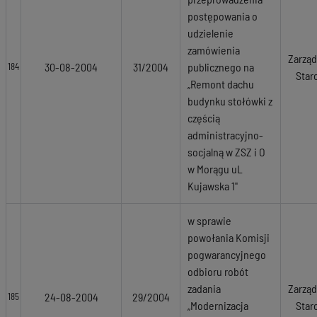
postępowania o
udzielenie
zamówienia
Zarząd
30-08-2004
31/2004
publicznego na
184
Star
„Remont dachu
budynku stołówki z
częścią
administracyjno-
socjalną w ZSZ i O
w Morągu uL
Kujawska 1"
w sprawie
powołania Komisji
pogwarancyjnego
odbioru robót
zadania
Zarząd
24-08-2004
29/2004
185
„Modernizacja
Star