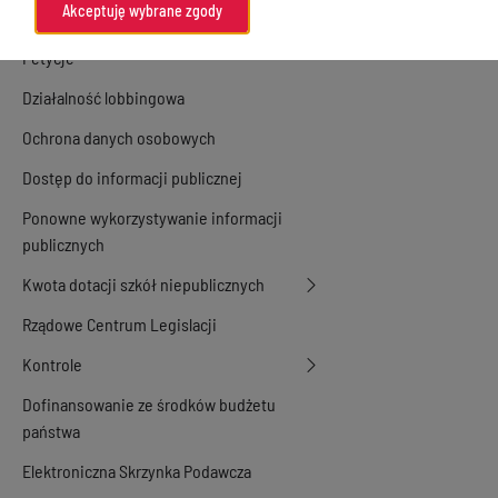
Akceptuję wybrane zgody
Konsultacje społeczne
Petycje
Działalność lobbingowa
Ochrona danych osobowych
Dostęp do informacji publicznej
Ponowne wykorzystywanie informacji
publicznych
Kwota dotacji szkół niepublicznych
Rządowe Centrum Legislacji
Kontrole
Dofinansowanie ze środków budżetu
państwa
Elektroniczna Skrzynka Podawcza