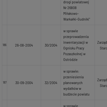
drogi powiatowej
Nr 26808
Miłakowo-
Warkałki-Gudniki"
w sprawie
przeprowadzenia
inwentaryzacji w
Zarząd
26-08-2004
30/2004
186
Ognisku Pracy
Star
Pozaszkolnej w
Ostródzie
w sprawie:
przeniesienia
Zarząd
30-09-2004
32/2004
planowanych
187
Star
wydatków w
budżecie powiatu
w sprawie