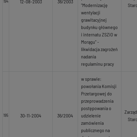
12-08-2003
36/2003
194
"Modernizację
Star
wentylacji
grawitacyjnej
budynku głównego
i internatu ZSZiO w
Morągu" -
likwidacja zagrożeń
nadania
regulaminu pracy
w sprawie:
powołania Komisji
Przetargowej do
przeprowadzenia
postępowania o
Zarząd
30-11-2004
36/2004
udzielenie
195
Star
zamówienia
publicznego na