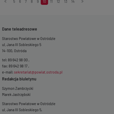
Stronicowanie
5
6
7
8
9
10
11
12
13
14
Dane teleadresowe
Starostwo Powiatowe w Ostródzie
ul. Jana III Sobieskiego 5
14-100, Ostróda
tel: 89 642 98 00 ,
fax: 89 642 98 17 ,
e-mail:
sekretariat@powiat.ostroda.pl
Redakcja biuletynu
Szymon Zambrzycki
Marek Jastrzębski
Starostwo Powiatowe w Ostródzie
ul. Jana III Sobieskiego 5,