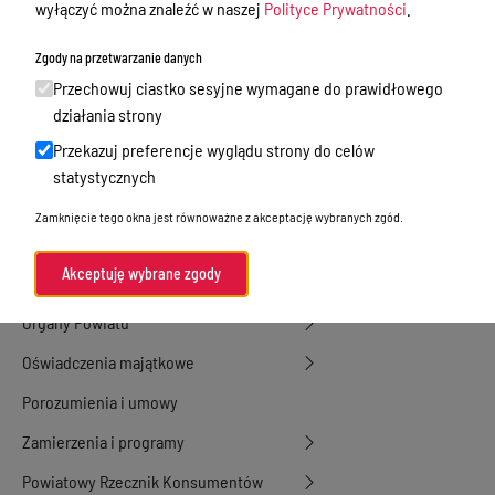
wyłączyć można znaleźć w naszej
Polityce Prywatności
.
Tablica ogłoszeń
Dyżury Aptek w Powiecie Ostródzkim
Zgody na przetwarzanie danych
Przechowuj ciastko sesyjne wymagane do prawidłowego
Nieodpłatna Pomoc Prawna
działania strony
Akty Prawne
Przekazuj preferencje wyglądu strony do celów
Rejestry, ewidencje i archiwa
statystycznych
Budżet
Zamknięcie tego okna jest równoważne z akceptację wybranych zgód.
Organizacja działania samorządu
Akceptuję wybrane zgody
powiatowego
Organy Powiatu
Oświadczenia majątkowe
Porozumienia i umowy
Zamierzenia i programy
Powiatowy Rzecznik Konsumentów