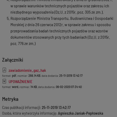
w sprawie warunków technicznych pojazdów oraz zakresu ich
niezbędnego wyposażenia (Dz.U. z 2015r. poz. 305 ze zm.).
Rozporządzenie Ministra Transportu, Budownictwa i Gospodarki
Morskiej z dnia 26 czerwca 2012r. w sprawie zakresu i sposobu
przeprowadzania badań technicznych pojazdów oraz wzorów
dokumentów stosowanych przy tych badaniach (Dz.U. z 2015r.
poz. 776 ze zm.)
Załączniki
zawiadomienie_gaz_hak
format:
pdf
, rozmiar:
266.14 KB
, data dodania:
25-11-2019 13:42:17
UPOWAŻNIENIE
format:
word
, rozmiar:
14 KB
, data dodania:
06-02-2020 07:34:40
Metryka
Czas publikacji informacji:
25-11-2019 13:42:17
Osoba, która wytworzyła informację:
Agnieszka Janiak-Pepłowska