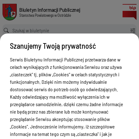
Przystosowanie pojazdu do ciągnięcia przyczep, TAXI, L , VAT, PIT, CIT i z
Biuletyn Informacji Publicznej Starostwa Powiatowego w Ostródzie
Biuletyn Informacji Publicznej
Starostwa Powiatowego w Ostródzie
Ścieżka powrotu
Strona główna
Szanujemy Twoją prywatność
Poradnik interesanta Wydział Komunikacji i Transportu
Przystosowanie pojazdu do ciągnięcia przyczep, TAXI, L , VAT, PIT, CIT i założenie instalacji gazowej
Serwis Biuletynu Informacji Publicznej przetwarza dane w
Poradnik interesanta Wydział
celach wynikających z funkcjonowania Serwisu oraz używa
Komunikacji i Transportu
„ciasteczek” tj. plików „Cookies” w celach statystycznych i
funkcjonalnych. Dzięki nim możemy indywidualnie
Menu Przedmiotowe
dostosować serwis do potrzeb osób go odwiedzających.
Każdy odwiedzający ma możliwość wyłączenia ich w
Starostwo Powiatowe
przeglądarce samodzielnie, dzięki czemu żadne informacje
Poradnik Interesanta
nie będą przez nas zbierane lub może kontynuować
przeglądanie Serwisu akceptując stosowanie plików
Informacje o naborze
„Cookies”. Jednocześnie informujemy, iż szczegółowe
Zamówienia Publiczne
informacje na temat tego czym są „ciasteczka” i jak je