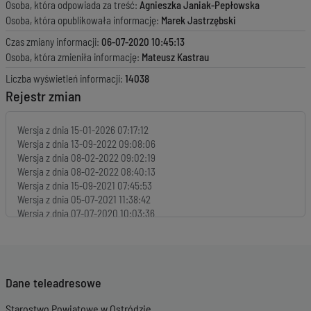
Osoba, która odpowiada za treść:
Agnieszka Janiak-Pepłowska
Osoba, która opublikowała informację:
Marek Jastrzębski
Czas zmiany informacji:
06-07-2020 10:45:13
Osoba, która zmieniła informację:
Mateusz Kastrau
Liczba wyświetleń informacji:
14038
Rejestr zmian
Wersja z dnia
15-01-2026 07:17:12
Wersja z dnia
13-09-2022 09:08:06
Wersja z dnia
08-02-2022 09:02:19
Wersja z dnia
08-02-2022 08:40:13
Wersja z dnia
15-09-2021 07:45:53
Wersja z dnia
05-07-2021 11:38:42
Wersja z dnia
07-07-2020 10:03:36
Wersja z dnia
06-07-2020 10:45:47
Wersja z dnia
06-07-2020 10:45:13
Wersja z dnia
06-07-2020 10:44:18
Wersja z dnia
06-07-2020 10:43:07
Dane teleadresowe
Wersja z dnia
06-02-2020 07:34:40
Wersja z dnia
25-11-2019 13:42:17
Starostwo Powiatowe w Ostródzie