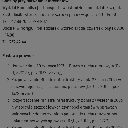
Godziny przyjmowania interesantów
Wydział Komunikacji i Transportu w Ostródzie: poniedziałek w godz.
8:30 - 15:30, wtorek, środa, czwartek i piątek w godz. 7:30 – 14:00.
Tel. 642 98 70, 642-98-82
Oddział w Morągu: Poniedziałek, wtorek, środa, czwartek, piątek 8.00
– 14.00.
Tel. 757 42 44
Postawa prawna:
Ustawa z dnia 20 czerwca 1997r - Prawo o ruchu drogowym (Dz.
U. z 2012 r. poz. 1137 ze zm.).
Rozporządzenie Ministra Infrastruktury z dnia 22 lipca 2002r w
sprawie rejestracji i oznaczenia pojazdów (Dz. U. z 2014 r. poz.
1522 ze zm.)
Rozporządzenie Ministra Infrastruktury z dnia 27 września 2003
r. w sprawie szczegółowych czynności organów w sprawach
związanych z dopuszczeniem pojazdu do ruchu oraz wzorów
dokumentów w tych sprawach (Dz.U. z 2014r. poz. 1727)
Rozporządzenie Ministra Infrastruktury z dnia 31 grudnia 2002 r.