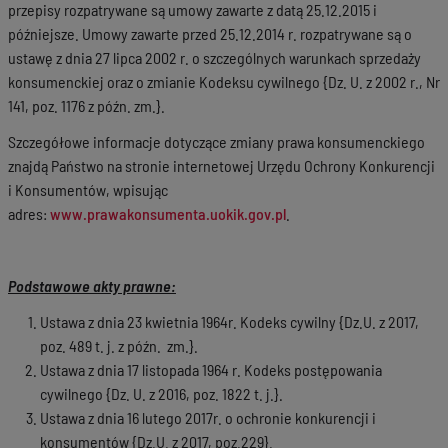
przepisy rozpatrywane są umowy zawarte z datą 25.12.2015 i
późniejsze. Umowy zawarte przed 25.12.2014 r. rozpatrywane są o
ustawę z dnia 27 lipca 2002 r. o szczególnych warunkach sprzedaży
konsumenckiej oraz o zmianie Kodeksu cywilnego {Dz. U. z 2002 r., Nr
141, poz. 1176 z późn. zm.}.
Szczegółowe informacje dotyczące zmiany prawa konsumenckiego
znajdą Państwo na stronie internetowej Urzędu Ochrony Konkurencji
i Konsumentów, wpisując
adres:
www.prawakonsumenta.uokik.gov.pl
.
Podstawowe akty prawne:
Ustawa z dnia 23 kwietnia 1964r. Kodeks cywilny {Dz.U. z 2017,
poz. 489 t. j. z późn. zm.}.
Ustawa z dnia 17 listopada 1964 r. Kodeks postępowania
cywilnego {Dz. U. z 2016, poz. 1822 t. j.}.
Ustawa z dnia 16 lutego 2017r. o ochronie konkurencji i
konsumentów {Dz.U. z 2017, poz.229}.