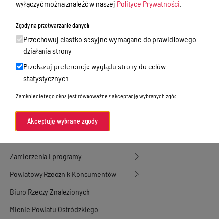
Nieodpłatna Pomoc Prawna
wyłączyć można znaleźć w naszej
Polityce Prywatności
.
Akty Prawne
Zgody na przetwarzanie danych
Rejestry, ewidencje i archiwa
Przechowuj ciastko sesyjne wymagane do prawidłowego
działania strony
Budżet
Przekazuj preferencje wyglądu strony do celów
Organizacja działania samorządu
statystycznych
powiatowego
Zamknięcie tego okna jest równoważne z akceptację wybranych zgód.
Organy Powiatu
Oświadczenia majątkowe
Akceptuję wybrane zgody
Porozumienia i umowy
Zamierzenia i programy
Powiatowy Rzecznik Konsumentów
Biuro Rzeczy Znalezionych
Mienie Powiatu Ostródzkiego