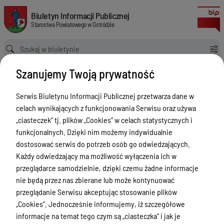
Powiatowy Rzecznik Konsumentów
Biuletyn Informacji Publicznej Starostwa Powiatowego w Ostródzie
Biuletyn Informacji Publicznej
Starostwa Powiatowego w Ostródzie
Ścieżka powrotu
Strona główna
Informacja
Powiatowy Rzecznik Konsumentów
Szanujemy Twoją prywatność
Informacja
Serwis Biuletynu Informacji Publicznej przetwarza dane w
Menu Przedmiotowe
celach wynikających z funkcjonowania Serwisu oraz używa
Starostwo Powiatowe
„ciasteczek” tj. plików „Cookies” w celach statystycznych i
funkcjonalnych. Dzięki nim możemy indywidualnie
Poradnik Interesanta
dostosować serwis do potrzeb osób go odwiedzających.
Informacje o naborze
Każdy odwiedzający ma możliwość wyłączenia ich w
przeglądarce samodzielnie, dzięki czemu żadne informacje
Zamówienia Publiczne
nie będą przez nas zbierane lub może kontynuować
Tablica ogłoszeń
przeglądanie Serwisu akceptując stosowanie plików
„Cookies”. Jednocześnie informujemy, iż szczegółowe
Dyżury Aptek w Powiecie Ostródzkim
informacje na temat tego czym są „ciasteczka” i jak je