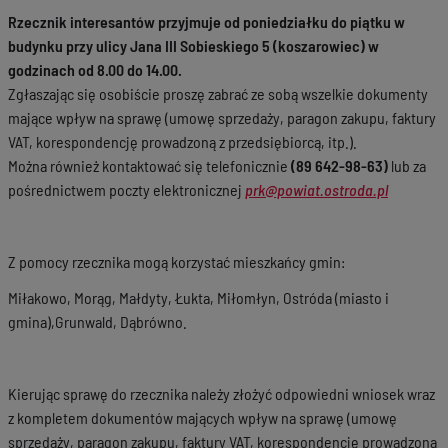
Rzecznik interesantów przyjmuje od poniedziałku do piątku w
budynku przy ulicy Jana III Sobieskiego 5 (koszarowiec) w
godzinach od 8.00 do 14.00.
Zgłaszając się osobiście proszę zabrać ze sobą wszelkie dokumenty
mające wpływ na sprawę (umowę sprzedaży, paragon zakupu, faktury
VAT, korespondencję prowadzoną z przedsiębiorcą, itp.).
Można również kontaktować się telefonicznie
(89 642-98-63)
lub za
pośrednictwem poczty elektronicznej
prk@powiat.ostroda.pl
Z pomocy rzecznika mogą korzystać mieszkańcy gmin:
Miłakowo, Morąg, Małdyty, Łukta, Miłomłyn, Ostróda (miasto i
gmina),Grunwald, Dąbrówno.
Kierując sprawę do rzecznika należy złożyć odpowiedni wniosek wraz
z kompletem dokumentów mających wpływ na sprawę (umowę
sprzedaży, paragon zakupu, faktury VAT, korespondencję prowadzoną