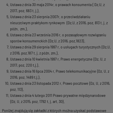
Ustawa z dnia 30 maja 2014r. o prawach konsumenta { Dz.U. z
2017, poz. 683 t. j.}.
Ustawa z dnia 23 sierpnia 2007r. o przeciwdziałaniu
nieuczciwym praktykom rynkowym {Dz.U. z 2016, poz. 813 t. j. z
późn. zm.}.
Ustawa z dnia 23 września 2016 r. o pozasądowym rozwiązaniu
sporów konsumenckich {Dz.U. z 2016, poz.1823}.
Ustawa z dnia 29 sierpnia 1997 r. o usługach turystycznych {Dz.U.
z 2016, poz.187 t. j. z późn. zm.}.
Ustawa z dnia 10 kwietnia 1997 r. Prawo energetyczne {Dz. U. z
2017, poz. 220 t.j.}.
Ustawa z dnia 16 lipca 2004 r. Prawo telekomunikacyjne {Dz. U. z
2016, poz. 1489 t.j.}.
Ustawa z dnia 23 listopada 2012 r. Prawo pocztowe {Dz. U. z 2016,
poz. 113}.
Ustawa z dnia 4 lutego 2011 Prawo prywatne międzynarodowe
{Dz. U. z 2015, poz. 1792 t. j. art. 30}.
Poniżej znajdują się zakładki z których można uzyskać podstawowe