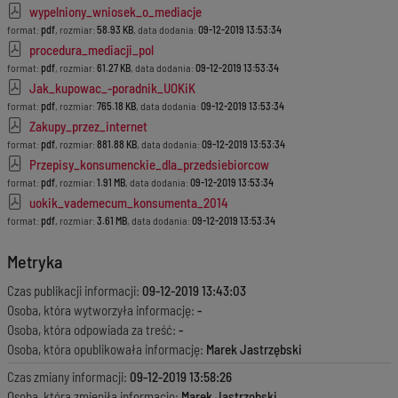
wypelniony_wniosek_o_mediacje
format:
pdf
, rozmiar:
58.93 KB
, data dodania:
09-12-2019 13:53:34
procedura_mediacji_pol
format:
pdf
, rozmiar:
61.27 KB
, data dodania:
09-12-2019 13:53:34
Jak_kupowac_-poradnik_UOKiK
format:
pdf
, rozmiar:
765.18 KB
, data dodania:
09-12-2019 13:53:34
Zakupy_przez_internet
format:
pdf
, rozmiar:
881.88 KB
, data dodania:
09-12-2019 13:53:34
Przepisy_konsumenckie_dla_przedsiebiorcow
format:
pdf
, rozmiar:
1.91 MB
, data dodania:
09-12-2019 13:53:34
uokik_vademecum_konsumenta_2014
format:
pdf
, rozmiar:
3.61 MB
, data dodania:
09-12-2019 13:53:34
Metryka
Czas publikacji informacji:
09-12-2019 13:43:03
Osoba, która wytworzyła informację:
-
Osoba, która odpowiada za treść:
-
Osoba, która opublikowała informację:
Marek Jastrzębski
Czas zmiany informacji:
09-12-2019 13:58:26
Osoba, która zmieniła informację:
Marek Jastrzębski