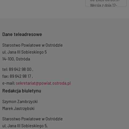
Wersja z dnia
12-
06-2026 12:00:39
Wersja z dnia
10-
06-2026 12:55:39
Wersja z dnia
25-
Dane teleadresowe
05-2026 09:52:11
Wersja z dnia
21-
Starostwo Powiatowe w Ostródzie
05-2026 09:07:46
Wersja z dnia
11-
ul. Jana III Sobieskiego 5
05-2026 10:38:49
14-100, Ostróda
Wersja z dnia
23-
04-2026 13:09:54
tel: 89 642 98 00 ,
Wersja z dnia
07-
fax: 89 642 98 17 ,
04-2026 07:28:51
e-mail:
sekretariat@powiat.ostroda.pl
Wersja z dnia
17-
Redakcja biuletynu
03-2026 13:34:47
Wersja z dnia
18-
Szymon Zambrzycki
02-2026 10:36:21
Marek Jastrzębski
Wersja z dnia
29-
01-2026 13:04:07
Starostwo Powiatowe w Ostródzie
Wersja z dnia
08-
ul. Jana III Sobieskiego 5,
01-2026 13:46:26