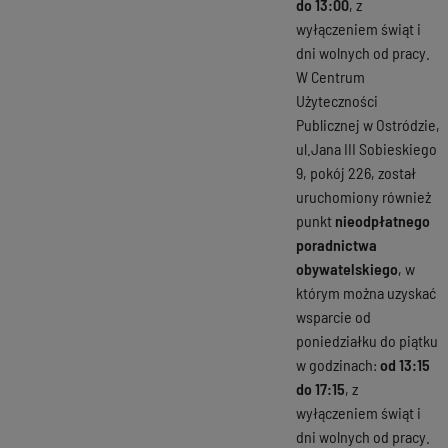
do 13:00
, z
wyłączeniem świąt i
dni wolnych od pracy.
W Centrum
Użyteczności
Publicznej w Ostródzie,
ul.Jana III Sobieskiego
9, pokój 226, został
uruchomiony również
punkt
nieodpłatnego
poradnictwa
obywatelskiego
, w
którym można uzyskać
wsparcie od
poniedziałku do piątku
w godzinach:
od 13:15
do 17:15
, z
wyłączeniem świąt i
dni wolnych od pracy.