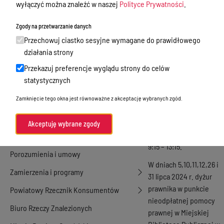
wyłączyć można znaleźć w naszej
Polityce Prywatności
.
Nieodpłatna Pomoc Prawna
Zgody na przetwarzanie danych
Akty Prawne
Przechowuj ciastko sesyjne wymagane do prawidłowego
W dniu 3 lipca 2024 r.
Rejestry, ewidencje i archiwa
działania strony
dyżur prawnika w
Przekazuj preferencje wyglądu strony do celów
Budżet
punkcie nieodpłatnej
statystycznych
pomocy prawnej w
Organizacja działania samorządu
Miejskiej Bibliotece
Zamknięcie tego okna jest równoważne z akceptację wybranych zgód.
powiatowego
Publicznej w Morągu
Organy Powiatu
będzie pełniony w
Akceptuję wybrane zgody
godzinach w godzinach
Oświadczenia majątkowe
9:15 – 13:15.
Porozumienia i umowy
W dniach 5,10,11,12,26 i
Zamierzenia i programy
31 lipca 2024 r. dyżur
prawnika w punkcie
Powiatowy Rzecznik Konsumentów
nieodpłatnej pomocy
Biuro Rzeczy Znalezionych
prawnej w Miejskiej