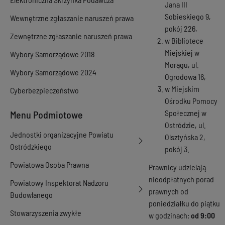
Jana III
Sobieskiego 9,
Wewnętrzne zgłaszanie naruszeń prawa
pokój 226,
Zewnętrzne zgłaszanie naruszeń prawa
w Bibliotece
Miejskiej w
Wybory Samorządowe 2018
Morągu, ul.
Wybory Samorządowe 2024
Ogrodowa 16,
w Miejskim
Cyberbezpieczeństwo
Ośrodku Pomocy
Społecznej w
Menu Podmiotowe
Ostródzie, ul.
Jednostki organizacyjne Powiatu
Olsztyńska 2,
Ostródzkiego
pokój 3.
Powiatowa Osoba Prawna
Prawnicy udzielają
nieodpłatnych porad
Powiatowy Inspektorat Nadzoru
prawnych od
Budowlanego
poniedziałku do piątku
Stowarzyszenia zwykłe
w godzinach:
od 9:00