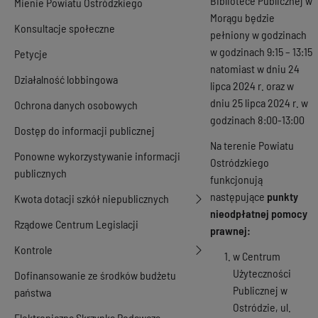
Bibliotece Publicznej w
Mienie Powiatu Ostródzkiego
Morągu będzie
Konsultacje społeczne
pełniony w godzinach
w godzinach 9:15 – 13:15
Petycje
natomiast w dniu 24
Działalność lobbingowa
lipca 2024 r. oraz w
dniu 25 lipca 2024 r. w
Ochrona danych osobowych
godzinach 8:00-13:00
Dostęp do informacji publicznej
Na terenie Powiatu
Ponowne wykorzystywanie informacji
Ostródzkiego
publicznych
funkcjonują
następujące
punkty
Kwota dotacji szkół niepublicznych
nieodpłatnej pomocy
Rządowe Centrum Legislacji
prawnej:
Kontrole
w Centrum
Użyteczności
Dofinansowanie ze środków budżetu
Publicznej w
państwa
Ostródzie, ul.
Elektroniczna Skrzynka Podawcza