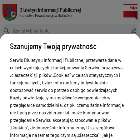
Punkty nieodpłatnej pomocy prawnej
Biuletyn Informacji Publicznej Starostwa Powiatowego w Ostródzie
Biuletyn Informacji Publicznej
Starostwa Powiatowego w Ostródzie
Ścieżka powrotu
Strona główna
Nieodpłatna Pomoc Prawna
Szanujemy Twoją prywatność
Punkty nieodpłatnej pomocy prawnej
Nieodpłatna Pomoc Prawna
Serwis Biuletynu Informacji Publicznej przetwarza dane w
celach wynikających z funkcjonowania Serwisu oraz używa
Menu Przedmiotowe
Wersja
„ciasteczek” tj. plików „Cookies” w celach statystycznych i
nieobowiązująca z dnia
Starostwo Powiatowe
funkcjonalnych. Dzięki nim możemy indywidualnie
02-07-2024 09:34:54
dostosować serwis do potrzeb osób go odwiedzających.
Drukuj
Poradnik Interesanta
Każdy odwiedzający ma możliwość wyłączenia ich w
Punkty
Informacje o naborze
przeglądarce samodzielnie, dzięki czemu żadne informacje
nieodpłatnej
nie będą przez nas zbierane lub może kontynuować
Zamówienia Publiczne
pomocy
przeglądanie Serwisu akceptując stosowanie plików
Tablica ogłoszeń
„Cookies”. Jednocześnie informujemy, iż szczegółowe
prawnej
informacje na temat tego czym są „ciasteczka” i jak je
Dyżury Aptek w Powiecie Ostródzkim