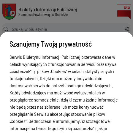
Punkty nieodpłatnej pomocy prawnej
Biuletyn Informacji Publicznej Starostwa Powiatowego w Ostródzie
Biuletyn Informacji Publicznej
Starostwa Powiatowego w Ostródzie
Ścieżka powrotu
Strona główna
Nieodpłatna Pomoc Prawna
Szanujemy Twoją prywatność
Punkty nieodpłatnej pomocy prawnej
Nieodpłatna Pomoc Prawna
Serwis Biuletynu Informacji Publicznej przetwarza dane w
celach wynikających z funkcjonowania Serwisu oraz używa
Menu Przedmiotowe
Wersja
„ciasteczek” tj. plików „Cookies” w celach statystycznych i
nieobowiązująca z dnia
Starostwo Powiatowe
funkcjonalnych. Dzięki nim możemy indywidualnie
24-10-2023 09:55:44
dostosować serwis do potrzeb osób go odwiedzających.
Drukuj
Poradnik Interesanta
Każdy odwiedzający ma możliwość wyłączenia ich w
Punkty
Informacje o naborze
przeglądarce samodzielnie, dzięki czemu żadne informacje
nieodpłatnej
nie będą przez nas zbierane lub może kontynuować
Zamówienia Publiczne
pomocy
przeglądanie Serwisu akceptując stosowanie plików
Tablica ogłoszeń
„Cookies”. Jednocześnie informujemy, iż szczegółowe
prawnej
informacje na temat tego czym są „ciasteczka” i jak je
Dyżury Aptek w Powiecie Ostródzkim