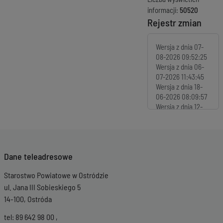
informacji:
50520
Rejestr zmian
Wersja z dnia
07-
08-2026 09:52:25
Wersja z dnia
06-
07-2026 11:43:45
Wersja z dnia
18-
06-2026 08:09:57
Wersja z dnia
12-
06-2026 12:00:39
Wersja z dnia
10-
06-2026 12:55:39
Wersja z dnia
25-
Dane teleadresowe
05-2026 09:52:11
Wersja z dnia
21-
Starostwo Powiatowe w Ostródzie
05-2026 09:07:46
Wersja z dnia
11-
ul. Jana III Sobieskiego 5
05-2026 10:38:49
14-100, Ostróda
Wersja z dnia
23-
04-2026 13:09:54
tel: 89 642 98 00 ,