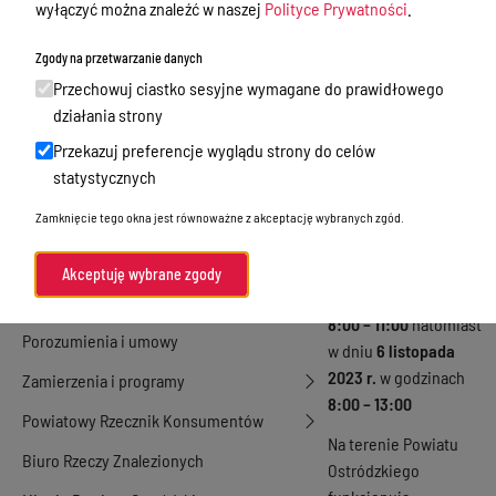
wyłączyć można znaleźć w naszej
Polityce Prywatności
.
Nieodpłatna Pomoc Prawna
Zgody na przetwarzanie danych
Akty Prawne
Przechowuj ciastko sesyjne wymagane do prawidłowego
W dniu
3 listopada
Rejestry, ewidencje i archiwa
działania strony
2023 r.
dyżur prawnika
Przekazuj preferencje wyglądu strony do celów
Budżet
w punkcie
statystycznych
nieodpłatnej pomocy
Organizacja działania samorządu
prawnej w Miejskiej
Zamknięcie tego okna jest równoważne z akceptację wybranych zgód.
powiatowego
Bibliotece Publicznej w
Organy Powiatu
Morągu będzie
Akceptuję wybrane zgody
pełniony w godzinach
Oświadczenia majątkowe
8:00 – 11:00
natomiast
Porozumienia i umowy
w dniu
6 listopada
2023 r.
w godzinach
Zamierzenia i programy
8:00 – 13:00
Powiatowy Rzecznik Konsumentów
Na terenie Powiatu
Biuro Rzeczy Znalezionych
Ostródzkiego