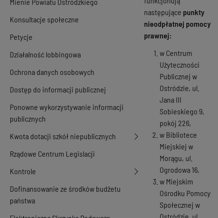
funkcjonują
Mienie Powiatu Ostródzkiego
następujące
punkty
Konsultacje społeczne
nieodpłatnej pomocy
prawnej:
Petycje
w Centrum
Działalność lobbingowa
Użyteczności
Ochrona danych osobowych
Publicznej w
Ostródzie, ul.
Dostęp do informacji publicznej
Jana III
Ponowne wykorzystywanie informacji
Sobieskiego 9,
publicznych
pokój 226,
w Bibliotece
Kwota dotacji szkół niepublicznych
Miejskiej w
Rządowe Centrum Legislacji
Morągu, ul.
Ogrodowa 16,
Kontrole
w Miejskim
Dofinansowanie ze środków budżetu
Ośrodku Pomocy
państwa
Społecznej w
Ostródzie, ul.
Elektroniczna Skrzynka Podawcza