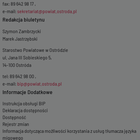
Wersja z dnia
07-
fax: 89 642 98 17 ,
04-2026 07:28:51
e-mail:
sekretariat@powiat.ostroda.pl
Wersja z dnia
17-
Redakcja biuletynu
03-2026 13:34:47
Wersja z dnia
18-
Szymon Zambrzycki
02-2026 10:36:21
Marek Jastrzębski
Wersja z dnia
29-
01-2026 13:04:07
Starostwo Powiatowe w Ostródzie
Wersja z dnia
08-
ul. Jana III Sobieskiego 5,
01-2026 13:46:26
Wersja z dnia
05-
14-100 Ostróda
01-2026 15:41:31
tel: 89 642 98 00 ,
Wersja z dnia
31-
12-2025 08:53:57
e-mail:
bip@powiat.ostroda.pl
Wersja z dnia
31-
Informacje Dodatkowe
12-2025 08:53:39
Wersja z dnia
19-
Instrukcja obsługi BIP
12-2025 08:28:36
Deklaracja dostępności
Wersja z dnia
15-
Dostępność
12-2025 10:43:12
Rejestr zmian
Wersja z dnia
11-12-
Informacja dotycząca możliwości korzystania z usług tłumacza języka
2025 11:17:26
migowego
Wersja z dnia
11-12-