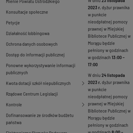
W dniu
23 listopada
Mienie Powiatu Ostródzkiego
2023 r.
dyżur prawnika
Konsultacje społeczne
w punkcie
nieodpłatnej pomocy
Petycje
prawnej w Miejskiej
Działalność lobbingowa
Bibliotece Publicznej w
Morągu będzie
Ochrona danych osobowych
pełniony w godzinach
Dostęp do informacji publicznej
w godzinach
13:00 –
17:00
Ponowne wykorzystywanie informacji
publicznych
W dniu
24 listopada
2023 r.
dyżur prawnika
Kwota dotacji szkół niepublicznych
w punkcie
Rządowe Centrum Legislacji
nieodpłatnej pomocy
prawnej w Miejskiej
Kontrole
Bibliotece Publicznej w
Dofinansowanie ze środków budżetu
Morągu będzie
państwa
pełniony w godzinach
w godzinach
8:00 –
Elektroniczna Skrzynka Podawcza