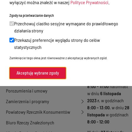
wyłączyć można znaleźć w naszej
Polityce Prywatności
.
Nieodpłatna Pomoc Prawna
Zgody na przetwarzanie danych
Akty Prawne
Przechowuj ciastko sesyjne wymagane do prawidłowego
W dniu
3 listopada
Rejestry, ewidencje i archiwa
działania strony
2023 r.
dyżur prawnika
Przekazuj preferencje wyglądu strony do celów
Budżet
w punkcie
statystycznych
nieodpłatnej pomocy
Organizacja działania samorządu
prawnej w Miejskiej
Zamknięcie tego okna jest równoważne z akceptację wybranych zgód.
powiatowego
Bibliotece Publicznej w
Organy Powiatu
Morągu będzie
Akceptuję wybrane zgody
pełniony w godzinach
Oświadczenia majątkowe
8:00 – 11:00
natomiast
Porozumienia i umowy
w dniu
6 listopada
2023 r.
w godzinach
Zamierzenia i programy
8:00 – 13:00
, w dniu
28
Powiatowy Rzecznik Konsumentów
listopada
w godzinach
8:00 - 12:00
Biuro Rzeczy Znalezionych