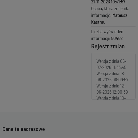
21-11-2023 10:41:57
Osoba, która zmieniła
informację:
Mateusz
Kastrau
Liczba wyświetleń
informacji:
50462
Rejestr zmian
Wersja z dnia
06-
07-2026 11:43:45
Wersja z dnia
18-
06-2026 08:09:57
Wersja z dnia
12-
06-2026 12:00:39
Wersja z dnia
10-
06-2026 12:55:39
Wersja z dnia
25-
05-2026 09:52:11
Wersja z dnia
21-
Dane teleadresowe
05-2026 09:07:46
Wersja z dnia
11-