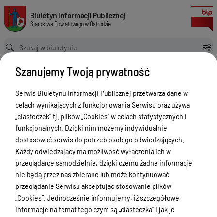
Punkty nieodpłatnej pomocy prawnej
Biuletyn Informacji Publicznej Starostwa Powiatowego w Ostródzie
Biuletyn Informacji Publicznej
Starostwa Powiatowego w Ostródzie
Ścieżka powrotu
Strona główna
Nieodpłatna Pomoc Prawna
Szanujemy Twoją prywatność
Punkty nieodpłatnej pomocy prawnej
Nieodpłatna Pomoc Prawna
Serwis Biuletynu Informacji Publicznej przetwarza dane w
celach wynikających z funkcjonowania Serwisu oraz używa
Menu Przedmiotowe
Wersja
„ciasteczek” tj. plików „Cookies” w celach statystycznych i
nieobowiązująca z dnia
Starostwo Powiatowe
funkcjonalnych. Dzięki nim możemy indywidualnie
21-11-2023 10:41:57
dostosować serwis do potrzeb osób go odwiedzających.
Drukuj
Poradnik Interesanta
Każdy odwiedzający ma możliwość wyłączenia ich w
Punkty
Informacje o naborze
przeglądarce samodzielnie, dzięki czemu żadne informacje
nieodpłatnej
nie będą przez nas zbierane lub może kontynuować
Zamówienia Publiczne
pomocy
przeglądanie Serwisu akceptując stosowanie plików
Tablica ogłoszeń
„Cookies”. Jednocześnie informujemy, iż szczegółowe
prawnej
informacje na temat tego czym są „ciasteczka” i jak je
Dyżury Aptek w Powiecie Ostródzkim