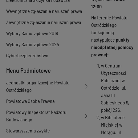
12:00
Wewnętrzne zgłaszanie naruszeń prawa
Na terenie Powiatu
Zewnętrzne zgłaszanie naruszeń prawa
Ostródzkiego
funkcjonują
Wybory Samorządowe 2018
następujące
punkty
Wybory Samorządowe 2024
nieodpłatnej pomocy
prawnej:
Cyberbezpieczeństwo
w Centrum
Menu Podmiotowe
Użyteczności
Publicznej w
Jednostki organizacyjne Powiatu
Ostródzie, ul.
Ostródzkiego
Jana III
Powiatowa Osoba Prawna
Sobieskiego 9,
pokój 226,
Powiatowy Inspektorat Nadzoru
w Bibliotece
Budowlanego
Miejskiej w
Stowarzyszenia zwykłe
Morągu, ul.