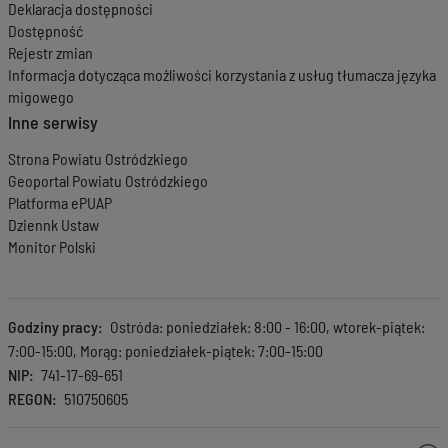
12-2025 10:43:12
Deklaracja dostępności
Wersja z dnia
11-12-
Dostępność
2025 11:17:26
Rejestr zmian
Wersja z dnia
11-12-
Informacja dotycząca możliwości korzystania z usług tłumacza języka
2025 11:17:18
migowego
Wersja z dnia
08-
Inne serwisy
12-2025 09:06:47
Wersja z dnia
01-
Strona Powiatu Ostródzkiego
12-2025 12:29:56
Geoportal Powiatu Ostródzkiego
Wersja z dnia
24-
11-2025 09:38:53
Platforma ePUAP
Wersja z dnia
24-
Dziennk Ustaw
11-2025 09:02:56
Monitor Polski
Wersja z dnia
21-11-
2025 08:00:35
Wersja z dnia
20-
11-2025 12:26:41
Godziny pracy
Ostróda: poniedziałek: 8:00 - 16:00, wtorek-piątek:
Wersja z dnia
30-
7:00-15:00, Morąg: poniedziałek-piątek: 7:00-15:00
10-2025 10:03:16
NIP
741-17-69-651
Wersja z dnia
29-
REGON
510750605
10-2025 07:29:53
Wersja z dnia
29-
10-2025 07:28:58