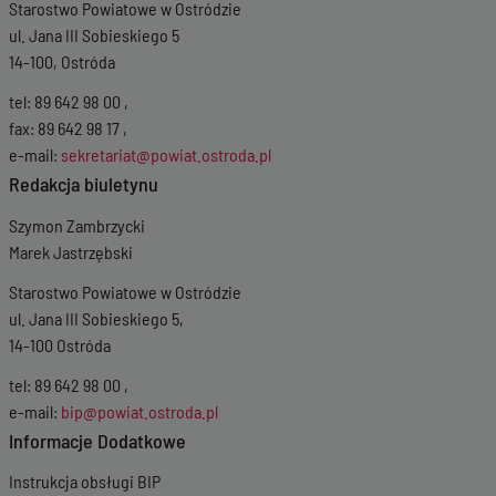
Starostwo Powiatowe w Ostródzie
05-2026 10:38:49
Wersja z dnia
23-
ul. Jana III Sobieskiego 5
04-2026 13:09:54
14-100, Ostróda
Wersja z dnia
07-
04-2026 07:28:51
tel: 89 642 98 00 ,
Wersja z dnia
17-
fax: 89 642 98 17 ,
03-2026 13:34:47
e-mail:
sekretariat@powiat.ostroda.pl
Wersja z dnia
18-
Redakcja biuletynu
02-2026 10:36:21
Wersja z dnia
29-
Szymon Zambrzycki
01-2026 13:04:07
Marek Jastrzębski
Wersja z dnia
08-
01-2026 13:46:26
Starostwo Powiatowe w Ostródzie
Wersja z dnia
05-
ul. Jana III Sobieskiego 5,
01-2026 15:41:31
Wersja z dnia
31-
14-100 Ostróda
12-2025 08:53:57
tel: 89 642 98 00 ,
Wersja z dnia
31-
12-2025 08:53:39
e-mail:
bip@powiat.ostroda.pl
Wersja z dnia
19-
Informacje Dodatkowe
12-2025 08:28:36
Wersja z dnia
15-
Instrukcja obsługi BIP