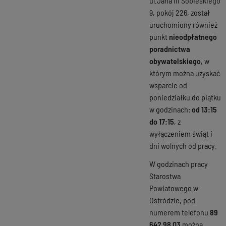
ul.Jana III Sobieskiego
9, pokój 226, został
uruchomiony również
punkt
nieodpłatnego
poradnictwa
obywatelskiego
, w
którym można uzyskać
wsparcie od
poniedziałku do piątku
w godzinach:
od 13:15
do 17:15
, z
wyłączeniem świąt i
dni wolnych od pracy.
W godzinach pracy
Starostwa
Powiatowego w
Ostródzie, pod
numerem telefonu
89
642 98 03
można