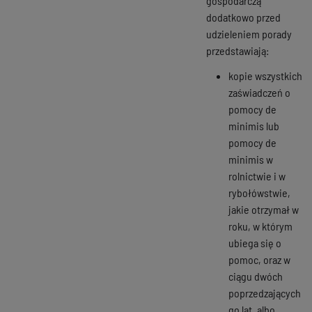
gospodarczą
dodatkowo przed
udzieleniem porady
przedstawiają:
kopie wszystkich
zaświadczeń o
pomocy de
minimis lub
pomocy de
minimis w
rolnictwie i w
rybołówstwie,
jakie otrzymał w
roku, w którym
ubiega się o
pomoc, oraz w
ciągu dwóch
poprzedzających
go lat, albo