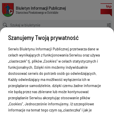
Rejestr zgłoszeń budowy z 2023 roku, o której mowa w art. 29 ust. 1 pkt 1-3, a
Biuletyn Informacji Publicznej Starostwa Powiatowego w Ostródzie
Biuletyn Informacji Publicznej
Starostwa Powiatowego w Ostródzie
Ścieżka powrotu
Strona główna
Rejestr zgłoszeń budowy
Szanujemy Twoją prywatność
Rejestr zgłoszeń budowy z 2023 roku, o której mowa w art. 29 ust. 1 pkt 1-3, art. 29 ust. 3 pkt 1 lit. a) oraz art. 29 ust. 3 pkt 3 lit. d) ustawy z dnia 7 lipca 1994 r. Prawo budowlane.
Rejestr zgłoszeń budowy
Serwis Biuletynu Informacji Publicznej przetwarza dane w
celach wynikających z funkcjonowania Serwisu oraz używa
Menu Przedmiotowe
„ciasteczek” tj. plików „Cookies” w celach statystycznych i
Starostwo Powiatowe
funkcjonalnych. Dzięki nim możemy indywidualnie
dostosować serwis do potrzeb osób go odwiedzających.
Poradnik Interesanta
Każdy odwiedzający ma możliwość wyłączenia ich w
Informacje o naborze
przeglądarce samodzielnie, dzięki czemu żadne informacje
nie będą przez nas zbierane lub może kontynuować
Zamówienia Publiczne
przeglądanie Serwisu akceptując stosowanie plików
Tablica ogłoszeń
„Cookies”. Jednocześnie informujemy, iż szczegółowe
informacje na temat tego czym są „ciasteczka” i jak je
Dyżury Aptek w Powiecie Ostródzkim