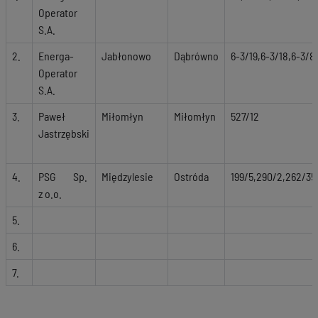
Operator
S.A.
2.
Energa-
Jabłonowo
Dąbrówno
6-3/19,6-3/18,6-3/8
Operator
S.A.
3.
Paweł
Miłomłyn
Miłomłyn
527/12
Jastrzębski
4.
PSG Sp.
Międzylesie
Ostróda
199/5,290/2,262/35,
z o.o.
5.
6.
7.