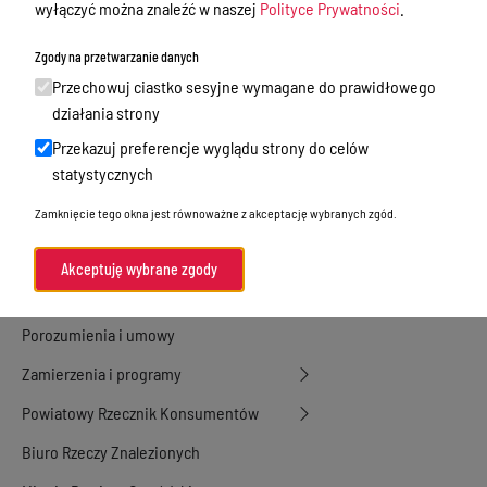
wyłączyć można znaleźć w naszej
Polityce Prywatności
.
Nieodpłatna Pomoc Prawna
Zgody na przetwarzanie danych
Akty Prawne
Przechowuj ciastko sesyjne wymagane do prawidłowego
Rejestry, ewidencje i archiwa
działania strony
Przekazuj preferencje wyglądu strony do celów
Budżet
statystycznych
Organizacja działania samorządu
Zamknięcie tego okna jest równoważne z akceptację wybranych zgód.
powiatowego
Organy Powiatu
Akceptuję wybrane zgody
Oświadczenia majątkowe
Porozumienia i umowy
Zamierzenia i programy
Powiatowy Rzecznik Konsumentów
Biuro Rzeczy Znalezionych