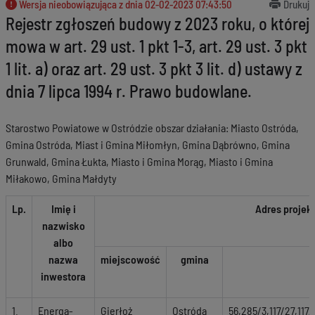
Wersja nieobowiązująca z dnia
02-02-2023 07:43:50
Drukuj
Rejestr zgłoszeń budowy z 2023 roku, o której
mowa w art. 29 ust. 1 pkt 1-3, art. 29 ust. 3 pkt
1 lit. a) oraz art. 29 ust. 3 pkt 3 lit. d) ustawy z
dnia 7 lipca 1994 r. Prawo budowlane.
Starostwo Powiatowe w Ostródzie obszar działania: Miasto Ostróda,
Gmina Ostróda, Miast i Gmina Miłomłyn, Gmina Dąbrówno, Gmina
Grunwald, Gmina Łukta, Miasto i Gmina Morąg, Miasto i Gmina
Miłakowo, Gmina Małdyty
Lp.
Imię i
Adres projek
nazwisko
albo
nazwa
miejscowość
gmina
inwestora
1.
Energa-
Gierłoż
Ostróda
56,285/3,117/27,117/