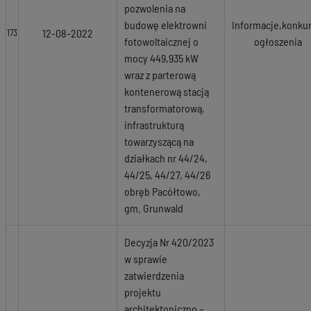
pozwolenia na
budowę elektrowni
Informacje,konkur
12-08-2022
173
fotowoltaicznej o
ogłoszenia
mocy 449,935 kW
wraz z parterową
kontenerową stacją
transformatorową,
infrastrukturą
towarzyszącą na
działkach nr 44/24,
44/25, 44/27, 44/26
obręb Pacółtowo,
gm. Grunwald
Decyzja Nr 420/2023
w sprawie
zatwierdzenia
projektu
architektoniczno –