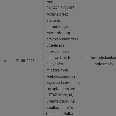
znak
BA.6740.518.2017
wydaną przez
Starostę
Ostródzkiego
zatwierdzającą
projekt budowlany i
udzielającą
pozwolenia na
budowę trzech
Informacje,konkur
21-09-2023
175
budynków
ogłoszenia
mieszkalnych
wielorodzinnych z
zagospodarowaniem
i urządzeniem terenu
– ETAP III przy ul.
Grunwaldzkiej, na
działkach nr 9/47
(obecnie działka nr