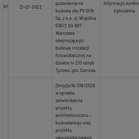
pozwolenia na
Informacje,konkur
31-07-2023
163
budowę dla: PV SUN
ogłoszenia
Sp. z o.o. ul. Wspólna
63B/2 00-687
Warszawa
obejmującego:
budowę instalacji
fotowoltaicznej na
działce nr 210 obręb
Tyrowo, gm. Ostróda.
Decyzja Nr 338/2026
w sprawie
zatwierdzenia
projektu
architektoniczno –
budowlanego oraz
projektu
zagospodarowania