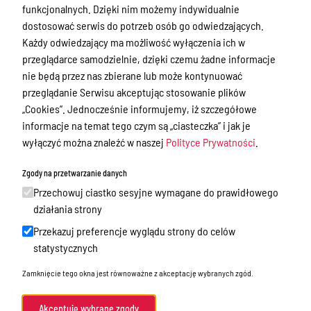
Nieodpłatna Pomoc Prawna
funkcjonalnych. Dzięki nim możemy indywidualnie
dostosować serwis do potrzeb osób go odwiedzających.
Akty Prawne
Każdy odwiedzający ma możliwość wyłączenia ich w
Rejestry, ewidencje i archiwa
przeglądarce samodzielnie, dzięki czemu żadne informacje
nie będą przez nas zbierane lub może kontynuować
Budżet
przeglądanie Serwisu akceptując stosowanie plików
Organizacja działania samorządu
„Cookies”. Jednocześnie informujemy, iż szczegółowe
powiatowego
informacje na temat tego czym są „ciasteczka” i jak je
wyłączyć można znaleźć w naszej
Polityce Prywatności
.
Organy Powiatu
Oświadczenia majątkowe
Zgody na przetwarzanie danych
Przechowuj ciastko sesyjne wymagane do prawidłowego
Porozumienia i umowy
działania strony
Zamierzenia i programy
Przekazuj preferencje wyglądu strony do celów
Powiatowy Rzecznik Konsumentów
statystycznych
Biuro Rzeczy Znalezionych
Zamknięcie tego okna jest równoważne z akceptację wybranych zgód.
Mienie Powiatu Ostródzkiego
Akceptuję wybrane zgody