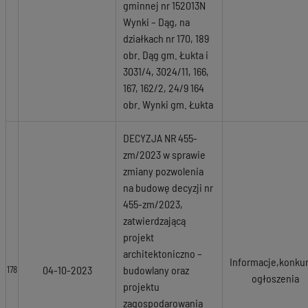
gminnej nr 152013N
Wynki – Dąg, na
działkach nr 170, 189
obr. Dąg gm. Łukta i
3031/4, 3024/11, 166,
167, 162/2, 24/9 164
obr. Wynki gm. Łukta
DECYZJA NR 455-
zm/2023 w sprawie
zmiany pozwolenia
na budowę decyzji nr
455-zm/2023,
zatwierdzającą
projekt
architektoniczno –
Informacje,konkur
04-10-2023
budowlany oraz
178
ogłoszenia
projektu
zagospodarowania