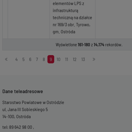
elementów LPS z
infrastrukturą
techniczną na działce
nr 169/3 obr. Tyrowo,
gm. Ostróda
Wyświetlone
161-180
z
14,174
rekordów.
Stronicowanie
4
5
6
7
8
9
10
11
12
13
Dane teleadresowe
Starostwo Powiatowe w Ostródzie
ul. Jana III Sobieskiego 5
14-100, Ostróda
tel: 89 642 98 00 ,