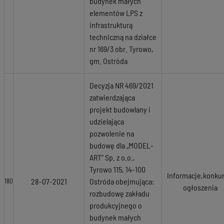
budynek małych
elementów LPS z
infrastrukturą
techniczną na działce
nr 169/3 obr. Tyrowo,
gm. Ostróda
Decyzja NR 469/2021
zatwierdzająca
projekt budowlany i
udzielająca
pozwolenie na
budowę dla „MODEL-
ART” Sp. z o.o.,
Tyrowo 115, 14-100
Informacje,konkur
28-07-2021
Ostróda obejmująca:
180
ogłoszenia
rozbudowę zakładu
produkcyjnego o
budynek małych