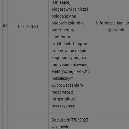
istniejącej
biogazowni rolniczej
polegający na
budowie zbiornika
Informacje,konkur
03-12-2021
168
pofermentu,
ogłoszenia
kontenera
uzdatniania biogazu
oraz nowego układu
kogeneracyjnego o
mocy zainstalowanej
elektrycznej 499 kW z
niezależnym
wyprowadzeniem
mocy wraz z
infrastrukturą
towarzyszącą
Decyzja Nr 370/2023
w sprawie