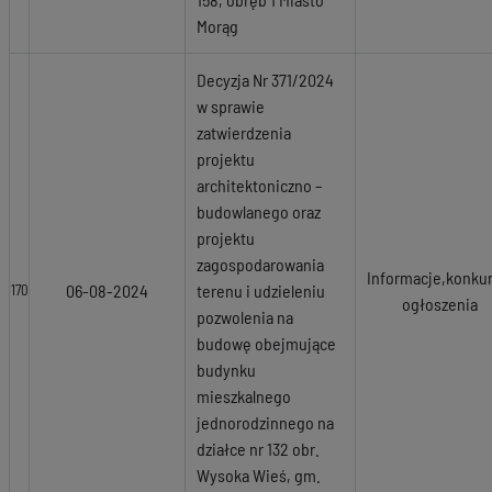
Morąg
Decyzja Nr 371/2024
w sprawie
zatwierdzenia
projektu
architektoniczno –
budowlanego oraz
projektu
zagospodarowania
Informacje,konkur
06-08-2024
terenu i udzieleniu
170
ogłoszenia
pozwolenia na
budowę obejmujące
budynku
mieszkalnego
jednorodzinnego na
działce nr 132 obr.
Wysoka Wieś, gm.