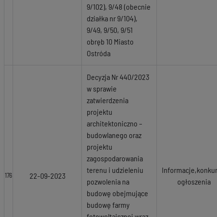
9/102), 9/48 (obecnie
działka nr 9/104),
9/49, 9/50, 9/51
obręb 10 Miasto
Ostróda
Decyzja Nr 440/2023
w sprawie
zatwierdzenia
projektu
architektoniczno –
budowlanego oraz
projektu
zagospodarowania
terenu i udzieleniu
Informacje,konkur
22-09-2023
176
pozwolenia na
ogłoszenia
budowę obejmujące
budowę farmy
fotowoltaicznej wraz