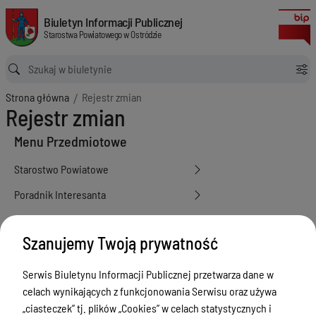
Rejestr zmian
Biuletyn Informacji Publicznej Starostwa Powiatowego w Ostródzie
Biuletyn Informacji Publicznej
Starostwa Powiatowego w Ostródzie
Ścieżka powrotu
Strona główna
Rejestr zmian
Rejestr zmian
Menu Przedmiotowe
Starostwo Powiatowe
Poradnik Interesanta
Informacje o naborze
Szanujemy Twoją prywatność
Zamówienia Publiczne
Tablica ogłoszeń
Serwis Biuletynu Informacji Publicznej przetwarza dane w
celach wynikających z funkcjonowania Serwisu oraz używa
Dyżury Aptek w Powiecie Ostródzkim
„ciasteczek” tj. plików „Cookies” w celach statystycznych i