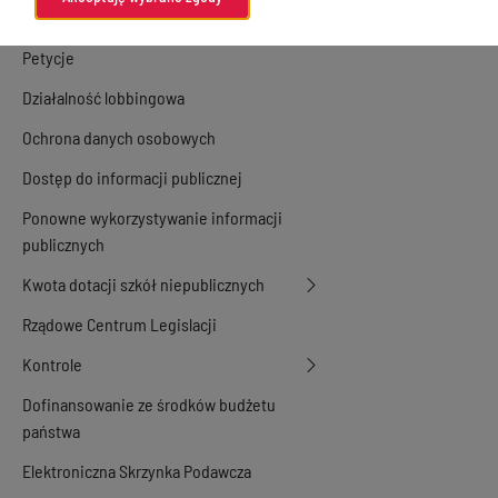
Konsultacje społeczne
Petycje
Działalność lobbingowa
Ochrona danych osobowych
Dostęp do informacji publicznej
Ponowne wykorzystywanie informacji
publicznych
Kwota dotacji szkół niepublicznych
Rządowe Centrum Legislacji
Kontrole
Dofinansowanie ze środków budżetu
państwa
Elektroniczna Skrzynka Podawcza