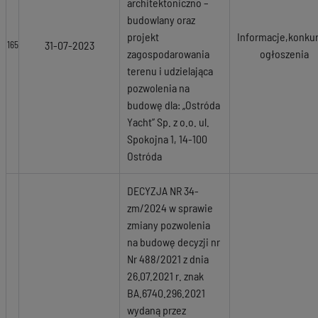
architektoniczno –
budowlany oraz
projekt
Informacje,konkur
31-07-2023
165
zagospodarowania
ogłoszenia
terenu i udzielająca
pozwolenia na
budowę dla: „Ostróda
Yacht” Sp. z o.o. ul.
Spokojna 1, 14-100
Ostróda
DECYZJA NR 34-
zm/2024 w sprawie
zmiany pozwolenia
na budowę decyzji nr
Nr 488/2021 z dnia
26.07.2021 r. znak
BA.6740.296.2021
wydaną przez