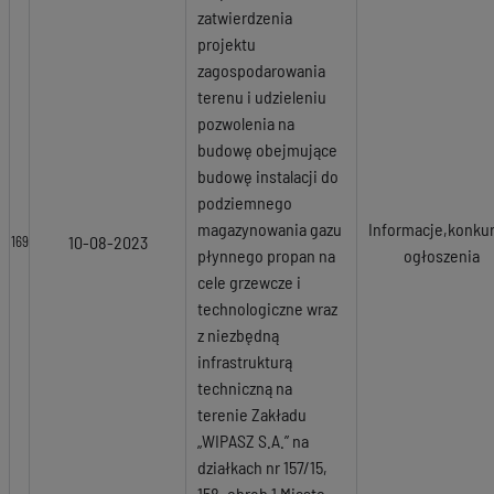
zatwierdzenia
projektu
zagospodarowania
terenu i udzieleniu
pozwolenia na
budowę obejmujące
budowę instalacji do
podziemnego
magazynowania gazu
Informacje,konkur
10-08-2023
169
płynnego propan na
ogłoszenia
cele grzewcze i
technologiczne wraz
z niezbędną
infrastrukturą
techniczną na
terenie Zakładu
„WIPASZ S.A.” na
działkach nr 157/15,
158, obręb 1 Miasto