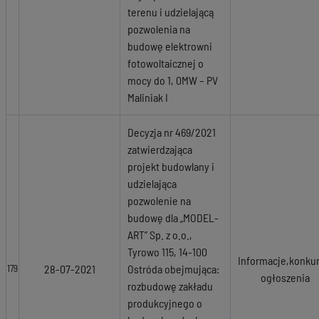
terenu i udzielającą
pozwolenia na
budowę elektrowni
fotowoltaicznej o
mocy do 1, 0MW – PV
Maliniak I
Decyzja nr 469/2021
zatwierdzająca
projekt budowlany i
udzielająca
pozwolenie na
budowę dla „MODEL-
ART” Sp. z o.o.,
Tyrowo 115, 14-100
Informacje,konkur
28-07-2021
Ostróda obejmująca:
179
ogłoszenia
rozbudowę zakładu
produkcyjnego o