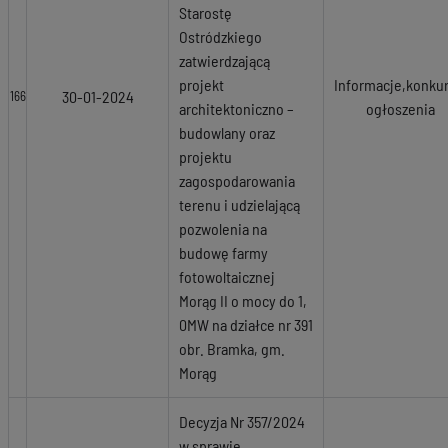
Starostę
Ostródzkiego
zatwierdzającą
projekt
Informacje,konkur
30-01-2024
166
architektoniczno –
ogłoszenia
budowlany oraz
projektu
zagospodarowania
terenu i udzielającą
pozwolenia na
budowę farmy
fotowoltaicznej
Morąg II o mocy do 1,
0MW na działce nr 391
obr. Bramka, gm.
Morąg
Decyzja Nr 357/2024
w sprawie