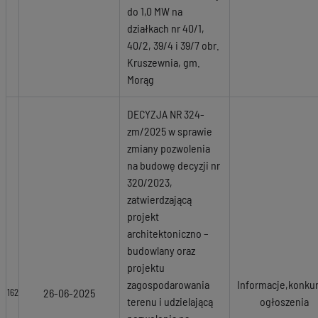
do 1,0 MW na
działkach nr 40/1,
40/2, 39/4 i 39/7 obr.
Kruszewnia, gm.
Morąg
DECYZJA NR 324-
zm/2025 w sprawie
zmiany pozwolenia
na budowę decyzji nr
320/2023,
zatwierdzającą
projekt
architektoniczno –
budowlany oraz
projektu
zagospodarowania
Informacje,konkur
26-06-2025
162
terenu i udzielającą
ogłoszenia