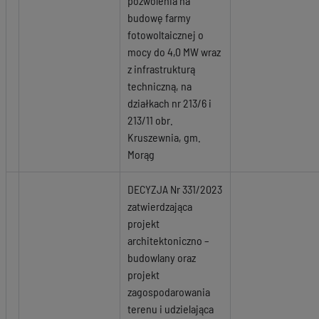
pozwolenia na
budowę farmy
fotowoltaicznej o
mocy do 4,0 MW wraz
z infrastrukturą
techniczną, na
działkach nr 213/6 i
213/11 obr.
Kruszewnia, gm.
Morąg
DECYZJA Nr 331/2023
zatwierdzająca
projekt
architektoniczno –
budowlany oraz
projekt
zagospodarowania
terenu i udzielająca