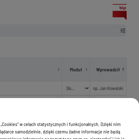
Moduł
Wprowadził
Akty
Dominik
ok z tytułu wykonania budżetu
prawne
Laskowski
 „Cookies” w celach statystycznych i funkcjonalnych. Dzięki nim
Akty
Dominik
ądarce samodzielnie, dzięki czemu żadne informacje nie będą
prawne
Laskowski
zegółowe informacje na temat tego czym są „ciasteczka” i jak je