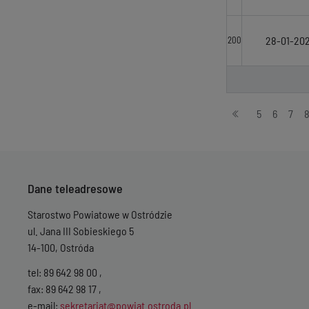
28-01-20
200
Stronicowanie
5
6
7
Dane teleadresowe
Starostwo Powiatowe w Ostródzie
ul. Jana III Sobieskiego 5
14-100, Ostróda
tel: 89 642 98 00 ,
fax: 89 642 98 17 ,
e-mail:
sekretariat@powiat.ostroda.pl