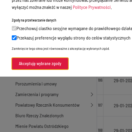
Nieodpłatna Pomoc Prawna
wyłączyć można znaleźć w naszej
Polityce Prywatności
.
29-01-20
183
Akty Prawne
Zgody na przetwarzanie danych
Rejestry, ewidencje i archiwa
Przechowuj ciastko sesyjne wymagane do prawidłowego działa
29-01-20
Budżet
184
Przekazuj preferencje wyglądu strony do celów statystycznych
Organizacja działania samorządu
Zamknięcie tego okna jest równoważne z akceptację wybranych zgód.
powiatowego
29-01-20
185
Organy Powiatu
Akceptuję wybrane zgody
Oświadczenia majątkowe
29-01-20
186
Porozumienia i umowy
Zamierzenia i programy
Powiatowy Rzecznik Konsumentów
29-01-20
187
Biuro Rzeczy Znalezionych
Mienie Powiatu Ostródzkiego
29-01-20
188