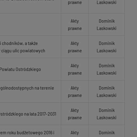
prawne
Laskowski
Akty
Dominik
prawne
Laskowski
i chodników, a także
Akty
Dominik
 ciągu ulic powiatowych
prawne
Laskowski
Akty
Dominik
 Powiatu Ostródzkiego
prawne
Laskowski
 ogólnodostępnych na terenie
Akty
Dominik
prawne
Laskowski
Akty
Dominik
Ostródzkiego na lata 2017-2031
prawne
Laskowski
wem roku budżetowego 2016 i
Akty
Dominik