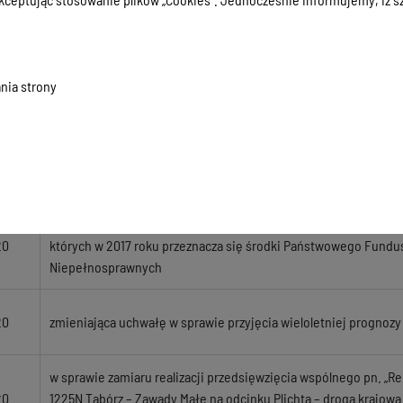
20
w sprawie udzielenia pomocy finansowej Gminie Morąg
nia strony
w sprawie udzielenia pomocy finansowej Samorządowi Wojew
20
Mazurskiego
w sprawie ustalenia wysokości opłat za usunięcie i przechowy
20
rok 2017
w sprawie określenia zadań z zakresu rehabilitacji zawodowej i 
20
których w 2017 roku przeznacza się środki Państwowego Fundus
Niepełnosprawnych
20
zmieniająca uchwałę w sprawie przyjęcia wieloletniej prognozy
w sprawie zamiaru realizacji przedsięwzięcia wspólnego pn. „R
20
1225N Tabórz – Zawady Małe na odcinku Plichta – droga krajowa