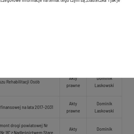
Akty
Dominik
prawne
Laskowski
ództwa Warmińsko –
Akty
Dominik
prawne
Laskowski
wanie obiektów pływających na
Akty
Dominik
prawne
Laskowski
społecznej na realizację
Akty
Dominik
zu Rehabilitacji Osób
prawne
Laskowski
Akty
Dominik
 finansowej na lata 2017-2031
prawne
Laskowski
emont drogi powiatowej Nr
Akty
Dominik
 Nr 16” z Nadleśnictwem Stare