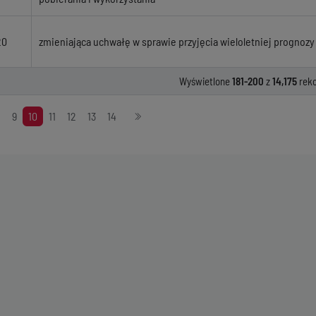
20
zmieniająca uchwałę w sprawie przyjęcia wieloletniej prognozy
Wyświetlone
181-200
z
14,175
rek
8
9
10
11
12
13
14