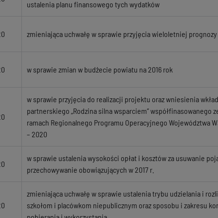
ustalenia planu finansowego tych wydatków
20
zmieniająca uchwałę w sprawie przyjęcia wieloletniej prognozy
20
w sprawie zmian w budżecie powiatu na 2016 rok
w sprawie przyjęcia do realizacji projektu oraz wniesienia wkł
partnerskiego „Rodzina silna wsparciem” współfinasowanego ze
20
ramach Regionalnego Programu Operacyjnego Województwa Wa
– 2020
w sprawie ustalenia wysokości opłat i kosztów za usuwanie poja
20
przechowywanie obowiązujących w 2017 r.
zmieniająca uchwałę w sprawie ustalenia trybu udzielania i rozl
20
szkołom i placówkom niepublicznym oraz sposobu i zakresu kon
pobierania i wykorzystania