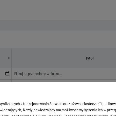
Tytuł
20
w sprawie udzielenia Zarządowi Powiatu absolutorium za 2016 r
ynikających z funkcjonowania Serwisu oraz używa „ciasteczek” tj. plików
20
w sprawie zatwierdzenia sprawozdania finansowego za 2016 rok
iedzających. Każdy odwiedzający ma możliwość wyłączenia ich w przegl
ceptując stosowanie plików „Cookies”. Jednocześnie informujemy, iż szc