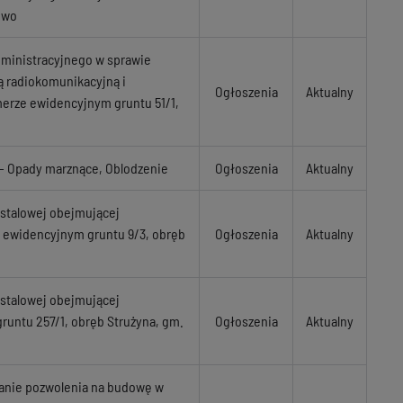
owo
dministracyjnego w sprawie
ją radiokomunikacyjną i
Ogłoszenia
Aktualny
umerze ewidencyjnym gruntu 51/1,
Opady marznące, Oblodzenie
Ogłoszenia
Aktualny
 stalowej obejmującej
 ewidencyjnym gruntu 9/3, obręb
Ogłoszenia
Aktualny
 stalowej obejmującej
runtu 257/1, obręb Strużyna, gm.
Ogłoszenia
Aktualny
ianie pozwolenia na budowę w