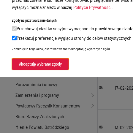
Nieodpłatna Pomoc Prawna
19-02-20
82
wyłączyć można znaleźć w naszej
Polityce Prywatności
.
Akty Prawne
Zgody na przetwarzanie danych
Rejestry, ewidencje i archiwa
19-02-20
83
Przechowuj ciastko sesyjne wymagane do prawidłowego działa
Budżet
Przekazuj preferencje wyglądu strony do celów statystycznych
Organizacja działania samorządu
Zamknięcie tego okna jest równoważne z akceptację wybranych zgód.
18-02-20
powiatowego
84
Organy Powiatu
Akceptuję wybrane zgody
Oświadczenia majątkowe
Porozumienia i umowy
17-02-20
85
Zamierzenia i programy
Powiatowy Rzecznik Konsumentów
Biuro Rzeczy Znalezionych
Mienie Powiatu Ostródzkiego
13-02-20
86