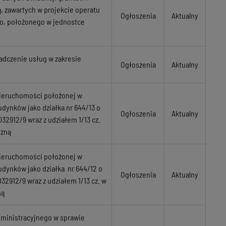
 zawartych w projekcie operatu
Ogłoszenia
Aktualny
o, położonego w jednostce
adczenie usług w zakresie
Ogłoszenia
Aktualny
nieruchomości położonej w
udynków jako działka nr 644/13 o
Ogłoszenia
Aktualny
32912/9 wraz z udziałem 1/13 cz.
rzną
nieruchomości położonej w
udynków jako działka nr 644/12 o
Ogłoszenia
Aktualny
32912/9 wraz z udziałem 1/13 cz. w
ną
dministracyjnego w sprawie