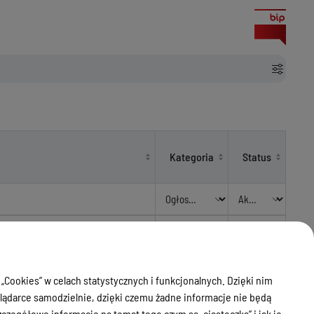
Kategoria
Status
zabudowanej, położonej w
adającej się z sześciu działek o
Ogłoszenia
Aktualny
2/9, o łącznej powierzchni 6,0963
 „Cookies” w celach statystycznych i funkcjonalnych. Dzięki nim
ądarce samodzielnie, dzięki czemu żadne informacje nie będą
zegółowe informacje na temat tego czym są „ciasteczka” i jak je