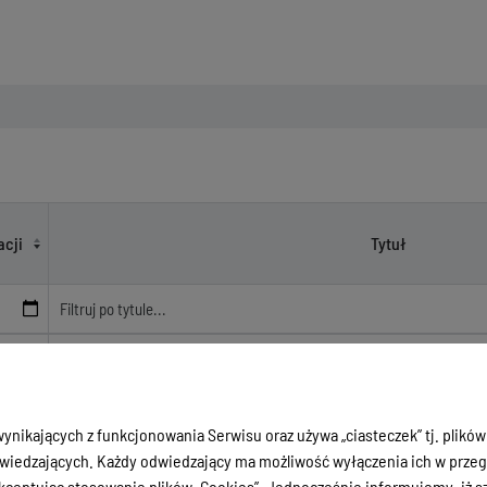
acji
Tytuł
Obwieszczenie o pierwszej licytacji nieruchomości gruntowej 
Miłomłynie, przy ul. Iławskiej (obręb 0001 miasto Miłomłyn), skł
26
numerach ewidencyjnych 602/4, 602/5, 602/6, 602/7, 602/8 i 60
ynikających z funkcjonowania Serwisu oraz używa „ciasteczek” tj. plików
ha
iedzających. Każdy odwiedzający ma możliwość wyłączenia ich w przegl
ceptując stosowanie plików „Cookies”. Jednocześnie informujemy, iż szc