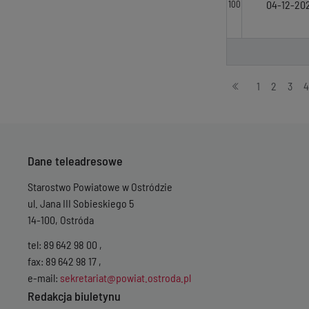
04-12-20
100
Stronicowanie
1
2
3
4
Dane teleadresowe
Starostwo Powiatowe w Ostródzie
ul. Jana III Sobieskiego 5
14-100, Ostróda
tel: 89 642 98 00 ,
fax: 89 642 98 17 ,
e-mail:
sekretariat@powiat.ostroda.pl
Redakcja biuletynu