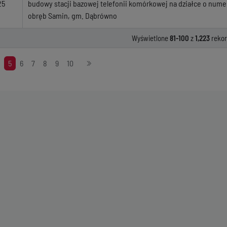
25
budowy stacji bazowej telefonii komórkowej na działce o num
obręb Samin, gm. Dąbrówno
Wyświetlone
81-100
z
1,223
reko
5
6
7
8
9
10