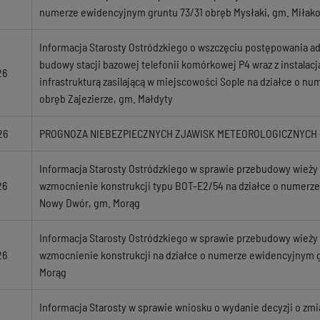
numerze ewidencyjnym gruntu 73/31 obręb Mysłaki, gm. Miłak
Informacja Starosty Ostródzkiego o wszczęciu postępowania a
budowy stacji bazowej telefonii komórkowej P4 wraz z instalac
26
infrastrukturą zasilającą w miejscowości Sople na działce o n
obręb Zajezierze, gm. Małdyty
26
PROGNOZA NIEBEZPIECZNYCH ZJAWISK METEOROLOGICZNYCH - 
Informacja Starosty Ostródzkiego w sprawie przebudowy wieży
26
wzmocnienie konstrukcji typu BOT-E2/54 na działce o numerze
Nowy Dwór, gm. Morąg
Informacja Starosty Ostródzkiego w sprawie przebudowy wieży
26
wzmocnienie konstrukcji na działce o numerze ewidencyjnym g
Morąg
Informacja Starosty w sprawie wniosku o wydanie decyzji o zm