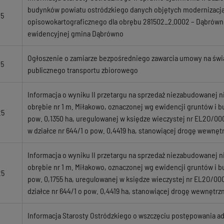
budynków powiatu ostródzkiego danych objętych modernizacją,
25
opisowokartograficznego dla obrębu 281502_2.0002 – Dąbrówn
ewidencyjnej gmina Dąbrówno
Ogłoszenie o zamiarze bezpośredniego zawarcia umowy na świ
25
publicznego transportu zbiorowego
Informacja o wyniku II przetargu na sprzedaż niezabudowanej 
obrębie nr 1 m. Miłakowo, oznaczonej wg ewidencji gruntów i b
25
pow. 0,1350 ha, uregulowanej w księdze wieczystej nr EL2O/000
w działce nr 644/1 o pow. 0,4419 ha, stanowiącej drogę wewnęt
Informacja o wyniku II przetargu na sprzedaż niezabudowanej 
obrębie nr 1 m. Miłakowo, oznaczonej wg ewidencji gruntów i b
25
pow. 0,1755 ha, uregulowanej w księdze wieczystej nr EL2O/000
działce nr 644/1 o pow. 0,4419 ha, stanowiącej drogę wewnętrz
Informacja Starosty Ostródzkiego o wszczęciu postępowania a