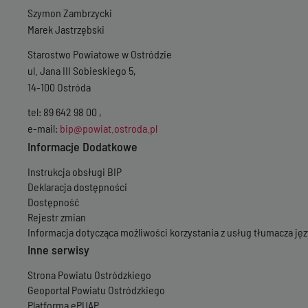
Szymon Zambrzycki
Marek Jastrzębski
Starostwo Powiatowe w Ostródzie
ul. Jana III Sobieskiego 5,
14-100 Ostróda
tel: 89 642 98 00 ,
e-mail:
bip@powiat.ostroda.pl
Informacje Dodatkowe
Instrukcja obsługi BIP
Deklaracja dostępności
Dostępność
Rejestr zmian
Informacja dotycząca możliwości korzystania z usług tłumacza j
Inne serwisy
Strona Powiatu Ostródzkiego
Geoportal Powiatu Ostródzkiego
Platforma ePUAP