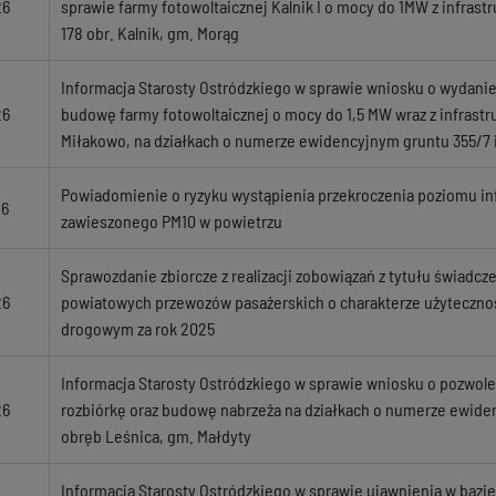
26
sprawie farmy fotowoltaicznej Kalnik I o mocy do 1MW z infrastr
178 obr. Kalnik, gm. Morąg
Informacja Starosty Ostródzkiego w sprawie wniosku o wydanie
26
budowę farmy fotowoltaicznej o mocy do 1,5 MW wraz z infrast
Miłakowo, na działkach o numerze ewidencyjnym gruntu 355/7 
Powiadomienie o ryzyku wystąpienia przekroczenia poziomu in
26
zawieszonego PM10 w powietrzu
Sprawozdanie zbiorcze z realizacji zobowiązań z tytułu świadcz
26
powiatowych przewozów pasażerskich o charakterze użytecznoś
drogowym za rok 2025
Informacja Starosty Ostródzkiego w sprawie wniosku o pozwo
26
rozbiórkę oraz budowę nabrzeża na działkach o numerze ewide
obręb Leśnica, gm. Małdyty
Informacja Starosty Ostródzkiego w sprawie ujawnienia w bazi