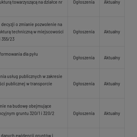
ukturą towarzyszącą na działce nr
Ogłoszenia
Aktualny
 decyzji o zmianie pozwolenie na
rukturą techniczną w miejscowości
Ogłoszenia
Aktualny
i 355/23
formowania dla pyłu
Ogłoszenia
Aktualny
enia usług publicznych w zakresie
ci publicznej w transporcie
Ogłoszenia
Aktualny
lenie na budowę obejmujące
ncyjnym gruntu 320/1 i 320/2
Ogłoszenia
Aktualny
e danych ewidencji gruntów i