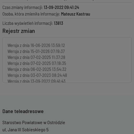
Czas zmiany informacji:
13-09-2022 09:41:24
Osoba, która zmieniła informację:
Mateusz Kastrau
Liczba wyświetleń informacji:
13813
Rejestr zmian
Wersja z dnia
16-06-2026 13:59:12
Wersja z dnia
15-01-2026 07:19:37
Wersja z dnia
07-02-2025 11:37:28
Wersja z dnia
07-02-2025 07:18:35
Wersja z dnia
06-02-2025 13:54:32
Wersja z dnia
03-07-2023 08:24:48
Wersja z dnia
13-09-2022 09:41:43
Wersja z dnia
13-09-2022 09:41:24
Wersja z dnia
15-09-2021 07:43:38
Wersja z dnia
05-07-2021 11:42:42
Wersja z dnia
07-07-2020 10:12:07
Dane teleadresowe
Wersja z dnia
06-07-2020 12:26:00
Wersja z dnia
06-02-2020 07:36:52
Starostwo Powiatowe w Ostródzie
Wersja z dnia
25-11-2019 13:05:52
ul. Jana III Sobieskiego 5