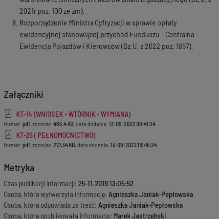
2021r poz. 100 ze zm).
Rozporządzenie Ministra Cyfryzacji w sprawie opłaty
ewidencyjnej stanowiącej przychód Funduszu - Centralna
Ewidencja Pojazdów i Kierowców (Dz.U. z 2022 poz. 1857).
Załączniki
KT-14 (WNIOSEK - WTÓRNIK - WYMIANA)
format:
pdf
, rozmiar:
463.4 KB
, data dodania:
13-09-2022 09:41:24
KT-25 ( PEŁNOMOCNICTWO)
format:
pdf
, rozmiar:
277.34 KB
, data dodania:
13-09-2022 09:41:24
Metryka
Czas publikacji informacji:
25-11-2019 13:05:52
Osoba, która wytworzyła informację:
Agnieszka Janiak-Pepłowska
Osoba, która odpowiada za treść:
Agnieszka Janiak-Pepłowska
Osoba, która opublikowała informację:
Marek Jastrzębski