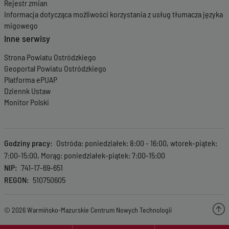
Rejestr zmian
Informacja dotycząca możliwości korzystania z usług tłumacza języka
migowego
Inne serwisy
Strona Powiatu Ostródzkiego
Geoportal Powiatu Ostródzkiego
Platforma ePUAP
Dziennk Ustaw
Monitor Polski
Godziny pracy
Ostróda: poniedziałek: 8:00 - 16:00, wtorek-piątek:
7:00-15:00, Morąg: poniedziałek-piątek: 7:00-15:00
NIP
741-17-69-651
REGON
510750605
© 2026 Warmińsko-Mazurskie Centrum Nowych Technologii