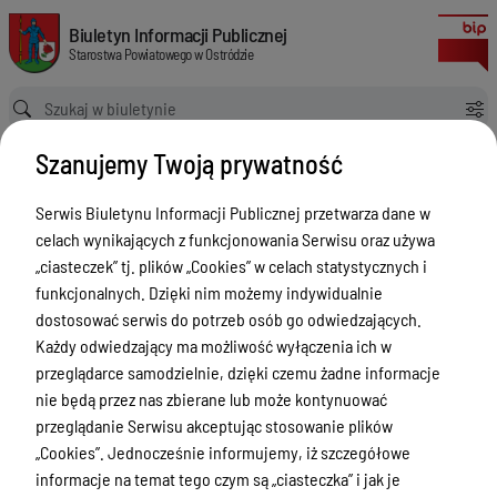
Zawiadomienie o zmianie danych zamieszczonych w dowodzie rejestra
Biuletyn Informacji Publicznej Starostwa Powiatowego w Ostródzie
Biuletyn Informacji Publicznej
Starostwa Powiatowego w Ostródzie
Ścieżka powrotu
Strona główna
Szanujemy Twoją prywatność
Poradnik interesanta Wydział Komunikacji i Transportu
Zawiadomienie o zmianie danych zamieszczonych w dowodzie rejestracyjnym
Serwis Biuletynu Informacji Publicznej przetwarza dane w
Poradnik interesanta Wydział
celach wynikających z funkcjonowania Serwisu oraz używa
Komunikacji i Transportu
„ciasteczek” tj. plików „Cookies” w celach statystycznych i
funkcjonalnych. Dzięki nim możemy indywidualnie
Menu Przedmiotowe
dostosować serwis do potrzeb osób go odwiedzających.
Każdy odwiedzający ma możliwość wyłączenia ich w
Starostwo Powiatowe
przeglądarce samodzielnie, dzięki czemu żadne informacje
Poradnik Interesanta
nie będą przez nas zbierane lub może kontynuować
przeglądanie Serwisu akceptując stosowanie plików
Informacje o naborze
„Cookies”. Jednocześnie informujemy, iż szczegółowe
Zamówienia Publiczne
informacje na temat tego czym są „ciasteczka” i jak je