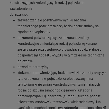
konstrukcyjnych zmieniających rodzaj pojazdu do
zawiadomienia
​​​​​​​dołącza się:
zaświadczenie o pozytywnym wyniku badania
technicznego potwierdzające, że dokonane zmiany są
zgodne z przepisami ,
dokument potwierdzający, ze dokonane zmiany
konstrukcyjne zmieniające rodzaj pojazdu wykonane
zostały przez przedsiębiorcę prowadzącego działalność
gospodarczą (
Kod PKD
45.20 Z)w tym zakresie techniczne
pojazdów,
dowód rejestracyjny,
dokument potwierdzający brak obowiązku zapłaty akcyzy z
tytułu dokonania w pojeździe zarejestrowanym na
terytorium kraju zmian konstrukcyjnych zmieniających
rodzaj pojazdu na samochód ciężarowy (kategoria
homologacyjna N1), podrodzaj „furgon”, „furgon/podest”,
„ciężarowo-osobowy”, „terenowy”, „wielozadaniowy” lub
„van” lub samochód specjalny (kategoria homologacyjna M1