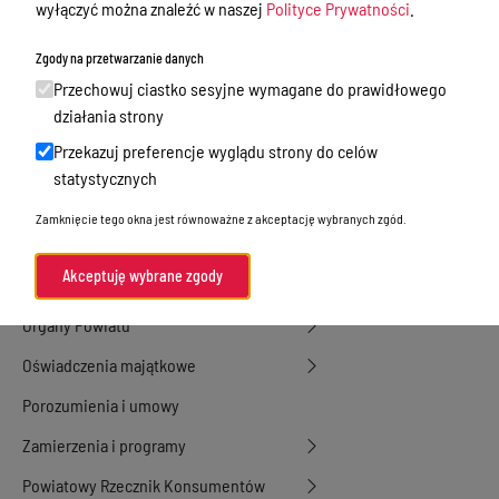
wyłączyć można znaleźć w naszej
Polityce Prywatności
.
Tablica ogłoszeń
Dyżury Aptek w Powiecie Ostródzkim
Zgody na przetwarzanie danych
Przechowuj ciastko sesyjne wymagane do prawidłowego
Nieodpłatna Pomoc Prawna
działania strony
Akty Prawne
Przekazuj preferencje wyglądu strony do celów
Rejestry, ewidencje i archiwa
statystycznych
Budżet
Zamknięcie tego okna jest równoważne z akceptację wybranych zgód.
Organizacja działania samorządu
Akceptuję wybrane zgody
powiatowego
Organy Powiatu
Oświadczenia majątkowe
Porozumienia i umowy
Zamierzenia i programy
Powiatowy Rzecznik Konsumentów