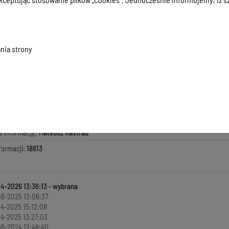
 nieodpłatnego poradnictwa dostępnego dla mieszkańców Powiatu Ostródzki
.15 KB
, data dodania:
15-04-2026 13:36:13
nia strony
macji:
25-11-2019 12:12:26
zyła informację:
Aleksandra Rosłoniec
ada za treść:
Aleksandra Rosłoniec
kowała informację:
Mateusz Kastrau
ji:
15-04-2026 13:36:13
a informację:
Mateusz Kastrau
formacji:
18813
04-2026 13:36:13
8-2025 13:06:37
4-2025 15:12:08
4-2025 13:27:03
6-2024 12:48:40