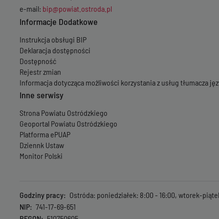
e-mail:
bip@powiat.ostroda.pl
Informacje Dodatkowe
Instrukcja obsługi BIP
Deklaracja dostępności
Dostępność
Rejestr zmian
Informacja dotycząca możliwości korzystania z usług tłumacza j
Inne serwisy
Strona Powiatu Ostródzkiego
Geoportal Powiatu Ostródzkiego
Platforma ePUAP
Dziennk Ustaw
Monitor Polski
Godziny pracy
Ostróda: poniedziałek: 8:00 - 16:00, wtorek-piąte
NIP
741-17-69-651
REGON
510750605