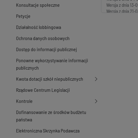
Konsultacje społeczne
Wersja z dnia
13-0
Wersja z dnia
21-0
Petycje
Wersja z dnia
21-0
Wersja z dnia
19-0
Działalność lobbingowa
Wersja z dnia
27-0
Wersja z dnia
01-0
Ochrona danych osobowych
Wersja z dnia
12-0
Wersja z dnia
17-0
Dostęp do informacji publicznej
Wersja z dnia
31-0
Ponowne wykorzystywanie informacji
Wersja z dnia
31-0
Wersja z dnia
02-0
publicznych
Wersja z dnia
25-1
Kwota dotacji szkół niepublicznych
Wersja z dnia
25-1
Rządowe Centrum Legislacji
Kontrole
Dofinansowanie ze środków budżetu
państwa
Elektroniczna Skrzynka Podawcza