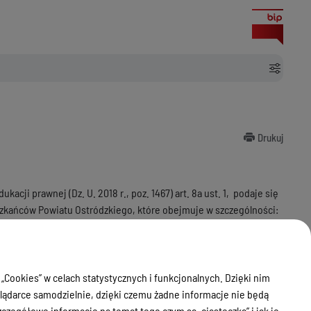
Drukuj
cji prawnej (Dz. U. 2018 r., poz. 1467) art. 8a ust. 1, podaje się
zkańców Powiatu Ostródzkiego, które obejmuje w szczególności:
awie rozwiązywania problemów alkoholowych i innych uzależnień,
zrobotnych, dla osób pokrzywdzonych przestępstwem, a także z
 pracy, prawa podatkowego, dla osób w sporze z podmiotami
 „Cookies” w celach statystycznych i funkcjonalnych. Dzięki nim
ądarce samodzielnie, dzięki czemu żadne informacje nie będą
zegółowe informacje na temat tego czym są „ciasteczka” i jak je