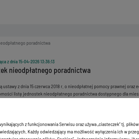
nieodpłatnego poradnictwa
ąca z dnia
15-04-2026 13:36:13
stek nieodpłatnego poradnictwa
 ustawy z dnia 15 czerwca 2018 r. o nieodpłatnej pomocy prawnej oraz eduka
omości listę jednostek nieodpłatnego poradnictwa dostępnego dla mies
ne, psychologiczne, pedagogiczne, z zakresu pomocy społecznej, w spr
ziałania przemocy w rodzinie, w ramach interwencji kryzysowej, dla be
mentów, praw dziecka, praw pacjenta, ubezpieczeń społecznych, prawa
i inne.
ynikających z funkcjonowania Serwisu oraz używa „ciasteczek” tj. plików
iedzających. Każdy odwiedzający ma możliwość wyłączenia ich w przegl
ceptując stosowanie plików „Cookies”. Jednocześnie informujemy, iż szc