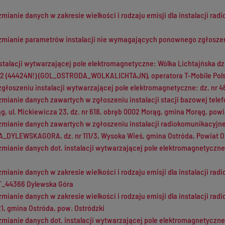
zmianie danych w zakresie wielkości i rodzaju emisji dla instalacji ra
 zmianie parametrów instalacji nie wymagających ponownego zgłoszen
stalacji wytwarzającej pole elektromagnetyczne: Wólka Lichtajńska dz
52 (44424N!) (GOL_OSTRODA_WOLKALICHTAJN), operatora T-Mobile Pols
zgłoszeniu instalacji wytwarzającej pole elektromagnetyczne: dz. nr 
zmianie danych zawartych w zgłoszeniu instalacji stacji bazowej te
, ul. Mickiewicza 23, dz. nr 618, obręb 0002 Morąg, gmina Morąg, pow
zmianie danych zawartych w zgłoszeniu instalacji radiokomunikacyjne
DYLEWSKAGORA, dz. nr 111/3, Wysoka Wieś, gmina Ostróda, Powiat O
zmianie danych dot. instalacji wytwarzającej pole elektromagnetyczne 
zmianie danych w zakresie wielkości i rodzaju emisji dla instalacji r
 BT_44366 Dylewska Góra
zmianie danych w zakresie wielkości i rodzaju emisji dla instalacji ra
1, gmina Ostróda, pow. Ostródzki
zmianie danych dot. instalacji wytwarzającej pole elektromagnetyczne 