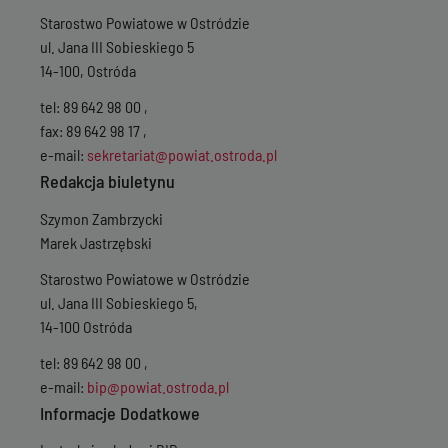
Wersja z dnia
03-0
Starostwo Powiatowe w Ostródzie
Wersja z dnia
19-0
Wersja z dnia
18-0
ul. Jana III Sobieskiego 5
Wersja z dnia
29-0
14-100, Ostróda
Wersja z dnia
28-0
Wersja z dnia
27-0
tel: 89 642 98 00 ,
Wersja z dnia
07-0
fax: 89 642 98 17 ,
Wersja z dnia
17-1
e-mail:
sekretariat@powiat.ostroda.pl
Wersja z dnia
09-1
Redakcja biuletynu
Wersja z dnia
27-1
Wersja z dnia
18-1
Szymon Zambrzycki
Wersja z dnia
23-1
Marek Jastrzębski
Wersja z dnia
02-1
Wersja z dnia
25-0
Starostwo Powiatowe w Ostródzie
Wersja z dnia
18-0
ul. Jana III Sobieskiego 5,
Wersja z dnia
11-0
Wersja z dnia
10-0
14-100 Ostróda
Wersja z dnia
30-0
tel: 89 642 98 00 ,
Wersja z dnia
22-0
Wersja z dnia
10-0
e-mail:
bip@powiat.ostroda.pl
Wersja z dnia
18-0
Informacje Dodatkowe
Wersja z dnia
07-0
Wersja z dnia
23-0