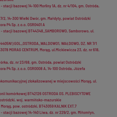
stacji bazowej 14-100 Morliny 1A, dz. nr 4/104, gm. Ostróda,
7/2, 14-300 Wielki Dwór, gm. Małdyty, powiat Ostródzki
ora P4 Sp. z.o.o. OSR0401 A
zne - stacji bazowej BT44348_SAMBOROWO, Samborowo, ul.
51 (44405N!) GOL_OSTRODA_WALDOWO1, WAŁDOWO, DZ. NR 7/1
43078 MORAG CENTRUM, Morąg, ul.Mickiewicza 23, dz. nr 618,
órka, dz. nr 23/68, gm. Ostróda, powiat Ostródzki
ra P4 Sp. z.o.o. OSR0008 A, 14-100 Ostróda, Józefa
diokomunikacyjnej zlokalizowanej w miejscowości Morąg, ul.
elefonii komórkowej BT42126 OSTRODA OS. PLEBISCYTOWE
 ostródzki, woj. warmińsko-mazurskie
. Morąg, pow. ostródzki, BT43059 KALNIK EXT.7
- stacji bazowej 14-140 Liwa, dz. nr 229/2, gm. Miłomłyn,