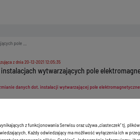
lektromagnetyczne
zująca z dnia
20-12-2021 12:05:35
 instalacjach wytwarzających pole elektromagn
zmianie danych dot. instalacji wytwarzającej pole elektromagnetyczne 
zmianie danych w zakresie wielkości i rodzaju emisji dla instalacji 
ATOWSKIEGO 3
zmianie danych w zakresie wielkości i rodzaju emisji dla instalacji radi
nr 54/3
ynikających z funkcjonowania Serwisu oraz używa „ciasteczek” tj. plików
zgłoszeniu instalacji wytwarzającej pole elektromagnetyczne: dz. nr 8
iedzających. Każdy odwiedzający ma możliwość wyłączenia ich w przegl
zmianie danych dot. instalacji wytwarzającej pole elektromagnetyczne 
ceptując stosowanie plików „Cookies”. Jednocześnie informujemy, iż szc