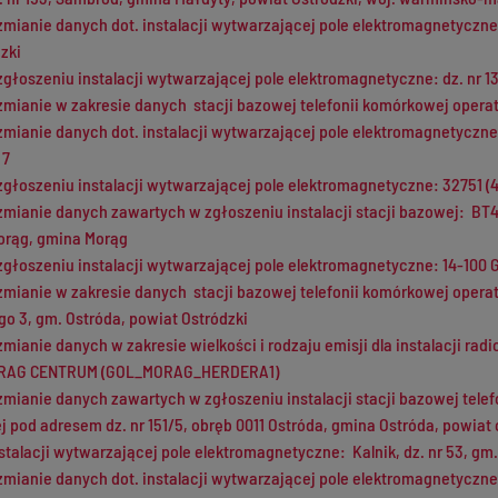
zmianie danych dot. instalacji wytwarzającej pole elektromagnetyczne - 
zki
zgłoszeniu instalacji wytwarzającej pole elektromagnetyczne: dz. nr 13
zmianie w zakresie danych stacji bazowej telefonii komórkowej operat
 zmianie danych dot. instalacji wytwarzającej pole elektromagnetyc
 7
 zgłoszeniu instalacji wytwarzającej pole elektromagnetyczne: 327
zmianie danych zawartych w zgłoszeniu instalacji stacji bazowej: BT
orąg, gmina Morąg
zgłoszeniu instalacji wytwarzającej pole elektromagnetyczne: 14-100 G
zmianie w zakresie danych stacji bazowej telefonii komórkowej operato
o 3, gm. Ostróda, powiat Ostródzki
zmianie danych w zakresie wielkości i rodzaju emisji dla instalacji ra
MORAG CENTRUM (GOL_MORAG_HERDERA1)
 zmianie danych zawartych w zgłoszeniu instalacji stacji bazowej t
j pod adresem dz. nr 151/5, obręb 0011 Ostróda, gmina Ostróda, powiat
stalacji wytwarzającej pole elektromagnetyczne: Kalnik, dz. nr 53, gm
zmianie danych dot. instalacji wytwarzającej pole elektromagnetyczne 