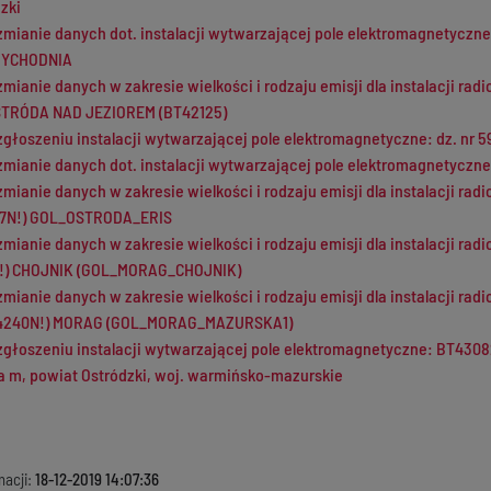
zki
zmianie danych dot. instalacji wytwarzającej pole elektromagnetyczne -
ZYCHODNIA
zmianie danych w zakresie wielkości i rodzaju emisji dla instalacji ra
OSTRÓDA NAD JEZIOREM (BT42125)
zgłoszeniu instalacji wytwarzającej pole elektromagnetyczne: dz. nr
zmianie danych dot. instalacji wytwarzającej pole elektromagnetyczne
zmianie danych w zakresie wielkości i rodzaju emisji dla instalacji 
4117N!) GOL_OSTRODA_ERIS
zmianie danych w zakresie wielkości i rodzaju emisji dla instalacji ra
7N!) CHOJNIK (GOL_MORAG_CHOJNIK)
zmianie danych w zakresie wielkości i rodzaju emisji dla instalacji ra
(44240N!) MORAG (GOL_MORAG_MAZURSKA1)
zgłoszeniu instalacji wytwarzającej pole elektromagnetyczne: BT43082
a m, powiat Ostródzki, woj. warmińsko-mazurskie
macji:
18-12-2019 14:07:36