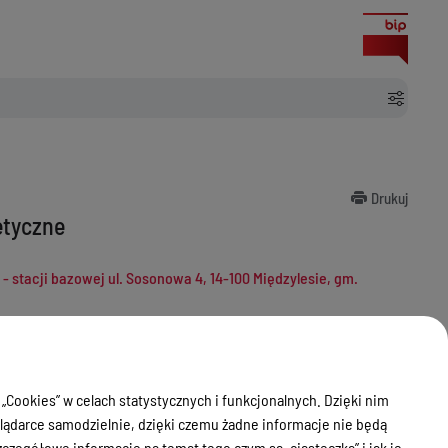
Drukuj
etyczne
- stacji bazowej ul. Sosonowa 4, 14-100 Międzylesie, gm.
radiokomunikacyjnej zlokalizowanej w miejscowości OSTRÓDA, UL.
okomunikacyjnej, adres instalacji: 14-100 Ostróda, Stare
 „Cookies” w celach statystycznych i funkcjonalnych. Dzięki nim
3/3, 14-140 Piławki, gm. Miłomłyn
ądarce samodzielnie, dzięki czemu żadne informacje nie będą
- stacji bazowej ul. Polna 10, 14-140 Miłomłyn, gm. Miłomłyn
zegółowe informacje na temat tego czym są „ciasteczka” i jak je