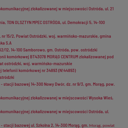
diokomunikacyjnej zlokalizowanej w miejscowości Ostróda, ul. 21
ia, TON OLSZTYN MPEC OSTRÓDA, ul. Demokracji 5, 14-100
. nr 15/2, Powiat Ostródzki, woj. warmińsko-mazurskie, gmina
ka S.A
462/12, 14-100 Samborowo, gm. Ostróda, pow. ostródzki
lefonii komórkowej BT43078 MORĄG CENTRUM zlokalizowanej pod
iat ostródzki, woj. warmińsko-mazurskie
j telefonii komórkowej nr 34893 (N!44893)
stródzki
- stacji bazowej 14-300 Nowy Dwór, dz. nr 9/3, gm. Morąg, pow.
adiokomunikacyjnej zlokalizowanej w miejscowości Wysoka Wieś,
diokomunikacyjnej zlokalizowanej w miejscowości Ostróda, ul.
- stacji bazowej ul. Szkolna 2, 14-300 Morąg, gm.
Morąg, powiat