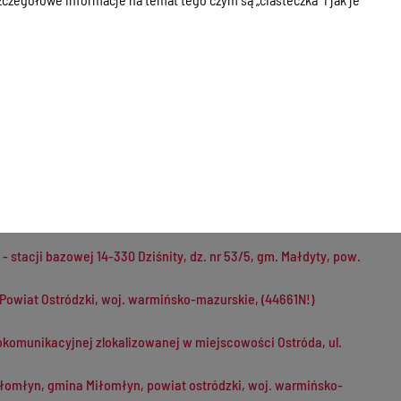
radiokomunikacyjnej zlokalizowanej w miejscowości OSTRÓDA, UL.
8/2, 14-310 Roje, gm. Miłakowo
radiokomunikacyjnej zlokalizowanej w miejscowości MIŁOMŁYN, UL.
ej nr BT 44455 MORLINY 2, zlokalizowanej na wieży kratowej
ko-mazurskie
 8/15, gm. Małdyty, pow. ostródzki, operatora P4 Sp. z o. o.
icza 21, woj. warmińsko-mazurskie, operatora Polkomtel
 stacji bazowej 14-330 Dziśnity, dz. nr 53/5, gm. Małdyty, pow.
 Powiat Ostródzki, woj. warmińsko-mazurskie, (44661N!)
diokomunikacyjnej zlokalizowanej w miejscowości Ostróda, ul.
Miłomłyn, gmina Miłomłyn, powiat ostródzki, woj. warmińsko-