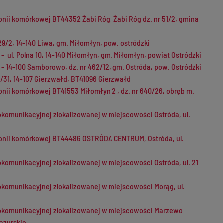
fonii komórkowej BT44352 Żabi Róg, Żabi Róg dz. nr 51/2, gmina
29/2, 14-140 Liwa, gm. Miłomłyn, pow. ostródzki
- ul. Polna 10, 14-140 Miłomłyn, gm. Miłomłyn, powiat Ostródzki
- 14-100 Samborowo, dz. nr 462/12, gm. Ostróda, pow. Ostródzki
2/31, 14-107 Gierzwałd, BT41096 Gierzwałd
onii komórkowej BT41553 Miłomłyn 2 , dz. nr 640/26, obręb m.
diokomunikacyjnej zlokalizowanej w miejscowości Ostróda, ul.
lefonii komórkowej BT44486 OSTRÓDA CENTRUM, Ostróda, ul.
diokomunikacyjnej zlokalizowanej w miejscowości Ostróda, ul. 21
diokomunikacyjnej zlokalizowanej w miejscowości Morąg, ul.
radiokomunikacyjnej zlokalizowanej w miejscowości Marzewo
azurskie