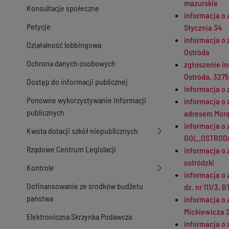
mazurskie
Konsultacje społeczne
informacja o 
Petycje
Stycznia 34
informacja o
Działalność lobbingowa
Ostróda
Ochrona danych osobowych
zgłoszenie in
Ostróda, 327
Dostęp do informacji publicznej
informacja o 
Ponowne wykorzystywanie informacji
informacja o 
publicznych
adresem Morąg
informacja o 
Kwota dotacji szkół niepublicznych
GOL_OSTRODA_
Rządowe Centrum Legislacji
informacja o 
ostródzki
Kontrole
informacja o 
Dofinansowanie ze środków budżetu
dz. nr 111/3,
państwa
informacja o 
Mickiewicza 2
Elektroniczna Skrzynka Podawcza
informacja o 