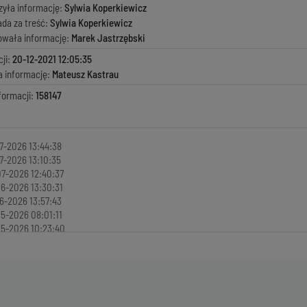
zyła informację:
Sylwia Koperkiewicz
ada za treść:
Sylwia Koperkiewicz
kowała informację:
Marek Jastrzębski
ji:
20-12-2021 12:05:35
a informację:
Mateusz Kastrau
formacji:
158147
7-2026 13:44:38
7-2026 13:10:35
7-2026 12:40:37
6-2026 13:30:31
6-2026 13:57:43
5-2026 08:01:11
5-2026 10:23:40
4-2026 07:46:10
4-2026 10:21:42
4-2026 08:17:03
3-2026 13:44:02
3-2026 09:28:00