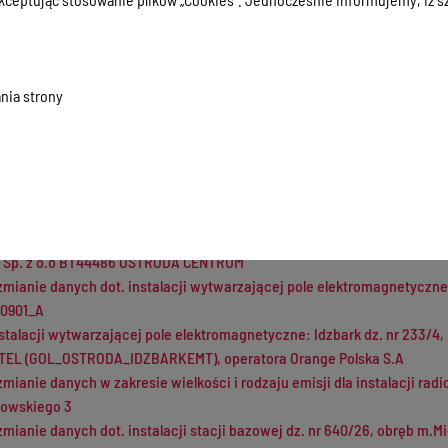
zmianie danych w zakresie wielkości i rodzaju emisji dla instalacji 
zgłoszeniu instalacji wytwarzającej pole elektromagnetyczne: dz. nr 2
zmianie danych w zakresie wielkości i rodzaju emisji dla instalacji 
nia strony
3
zmianie danych w zakresie wielkości i rodzaju emisji dla stacji bazow
c. Morliny, na dz. nr 10/53, gm. Ostróda, pow. ostródzki, woj. warmińs
stalacji wytwarzającej pole elektromagnetyczne: 14-330 Dobrocin, dz. nr
stalacji wytwarzającej pole elektromagnetyczne: Ostróda, ul. Mickiew
ra Sp. z o.o BT44486 OSTRÓDA CENTRUM
zmianie danych dot. instalacji wytwarzającej pole elektromagnetyczne -
R0901_A
stalacji wytwarzającej pole elektromagnetyczne: Idzbark dz. nr 233/4,
EL (GOL_OSTRODA_IDZBARKEMT), operatora Orange Polska S.A
zmianie danych w zakresie wielkości i rodzaju emisji dla instalacji ra
towskiego 3
zmianie danych dot. instalacji stacji bazowej dz. nr 640/26, obręb m.