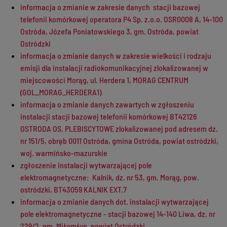
informacja o zmianie w zakresie danych stacji bazowej
telefonii komórkowej operatora P4 Sp. z.o.o. OSR0008 A, 14-100
Ostróda, Józefa Poniatowskiego 3, gm. Ostróda, powiat
Ostródzki
informacja o zmianie danych w zakresie wielkości i rodzaju
emisji dla instalacji radiokomunikacyjnej zlokalizowanej w
miejscowości Morąg, ul. Herdera 1, MORAG CENTRUM
(GOL_MORAG_HERDERA1)
informacja o zmianie danych zawartych w zgłoszeniu
instalacji stacji bazowej telefonii komórkowej BT42126
OSTRODA OS. PLEBISCYTOWE zlokalizowanej pod adresem dz.
nr 151/5, obręb 0011 Ostróda, gmina Ostróda, powiat ostródzki,
woj. warmińsko-mazurskie
zgłoszenie instalacji wytwarzającej pole
elektromagnetyczne: Kalnik, dz. nr 53, gm. Morąg, pow.
ostródzki, BT43059 KALNIK EXT.7
informacja o zmianie danych dot. instalacji wytwarzającej
pole elektromagnetyczne - stacji bazowej 14-140 Liwa, dz. nr
229/2, gm. Miłomłyn, powiat Ostródzki