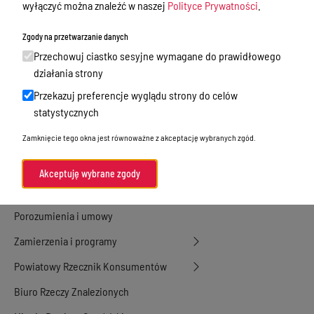
wyłączyć można znaleźć w naszej
Polityce Prywatności
.
Nieodpłatna Pomoc Prawna
Zgody na przetwarzanie danych
Akty Prawne
Przechowuj ciastko sesyjne wymagane do prawidłowego
Rejestry, ewidencje i archiwa
działania strony
Przekazuj preferencje wyglądu strony do celów
Budżet
statystycznych
Organizacja działania samorządu
Zamknięcie tego okna jest równoważne z akceptację wybranych zgód.
powiatowego
Organy Powiatu
Akceptuję wybrane zgody
Oświadczenia majątkowe
Porozumienia i umowy
Zamierzenia i programy
Powiatowy Rzecznik Konsumentów
Biuro Rzeczy Znalezionych