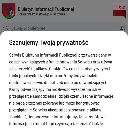
Informacje o instalacjach wytwarzających pole elektromagnetyczne
Biuletyn Informacji Publicznej Starostwa Powiatowego w Ostródzie
Biuletyn Informacji Publicznej
Starostwa Powiatowego w Ostródzie
Ścieżka powrotu
Strona główna
Informacja
Szanujemy Twoją prywatność
Informacje o instalacjach wytwarzających pole elektromagnetyczne
Informacja
Serwis Biuletynu Informacji Publicznej przetwarza dane w
celach wynikających z funkcjonowania Serwisu oraz używa
Menu Przedmiotowe
„ciasteczek” tj. plików „Cookies” w celach statystycznych i
Starostwo Powiatowe
funkcjonalnych. Dzięki nim możemy indywidualnie
dostosować serwis do potrzeb osób go odwiedzających.
Poradnik Interesanta
Każdy odwiedzający ma możliwość wyłączenia ich w
Informacje o naborze
przeglądarce samodzielnie, dzięki czemu żadne informacje
nie będą przez nas zbierane lub może kontynuować
Zamówienia Publiczne
przeglądanie Serwisu akceptując stosowanie plików
Tablica ogłoszeń
„Cookies”. Jednocześnie informujemy, iż szczegółowe
informacje na temat tego czym są „ciasteczka” i jak je
Dyżury Aptek w Powiecie Ostródzkim