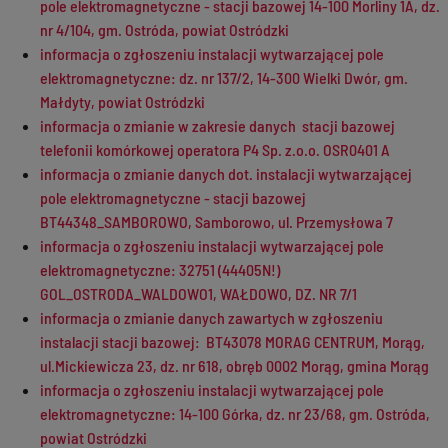
pole elektromagnetyczne - stacji bazowej 14-100 Morliny 1A, dz.
nr 4/104, gm. Ostróda, powiat Ostródzki
informacja o zgłoszeniu instalacji wytwarzającej pole
elektromagnetyczne: dz. nr 137/2, 14-300 Wielki Dwór, gm.
Małdyty, powiat Ostródzki
informacja o zmianie w zakresie danych stacji bazowej
telefonii komórkowej operatora P4 Sp. z.o.o. OSR0401 A
informacja o zmianie danych dot. instalacji wytwarzającej
pole elektromagnetyczne - stacji bazowej
BT44348_SAMBOROWO, Samborowo, ul. Przemysłowa 7
informacja o zgłoszeniu instalacji wytwarzającej pole
elektromagnetyczne: 32751 (44405N!)
GOL_OSTRODA_WALDOWO1, WAŁDOWO, DZ. NR 7/1
informacja o zmianie danych zawartych w zgłoszeniu
instalacji stacji bazowej: BT43078 MORAG CENTRUM, Morąg,
ul.Mickiewicza 23, dz. nr 618, obręb 0002 Morąg, gmina Morąg
informacja o zgłoszeniu instalacji wytwarzającej pole
elektromagnetyczne: 14-100 Górka, dz. nr 23/68, gm. Ostróda,
powiat Ostródzki