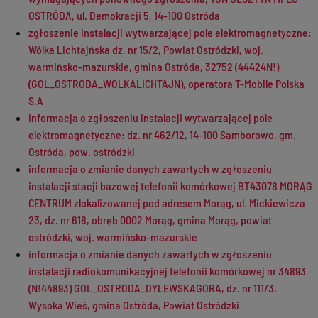
OSTRÓDA, ul. Demokracji 5, 14-100 Ostróda
zgłoszenie instalacji wytwarzającej pole elektromagnetyczne:
Wólka Lichtajńska dz. nr 15/2, Powiat Ostródzki, woj.
warmińsko-mazurskie, gmina Ostróda, 32752 (44424N!)
(GOL_OSTRODA_WOLKALICHTAJN), operatora T-Mobile Polska
S.A
informacja o zgłoszeniu instalacji wytwarzającej pole
elektromagnetyczne: dz. nr 462/12, 14-100 Samborowo, gm.
Ostróda, pow. ostródzki
informacja o zmianie danych zawartych w zgłoszeniu
instalacji stacji bazowej telefonii komórkowej BT43078 MORĄG
CENTRUM zlokalizowanej pod adresem Morąg, ul. Mickiewicza
23, dz. nr 618, obręb 0002 Morąg, gmina Morąg, powiat
ostródzki, woj. warmińsko-mazurskie
informacja o zmianie danych zawartych w zgłoszeniu
instalacji radiokomunikacyjnej telefonii komórkowej nr 34893
(N!44893) GOL_OSTRODA_DYLEWSKAGORA, dz. nr 111/3,
Wysoka Wieś, gmina Ostróda, Powiat Ostródzki