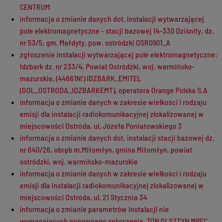
CENTRUM
informacja o zmianie danych dot. instalacji wytwarzającej
pole elektromagnetyczne - stacji bazowej 14-330 Dziśnity, dz.
nr 53/5, gm. Małdyty, pow. ostródzki OSR0901_A
zgłoszenie instalacji wytwarzającej pole elektromagnetyczne:
Idzbark dz. nr 233/4, Powiat Ostródzki, woj. warmińsko-
mazurskie, (44661N!) IDZBARK_EMITEL
(GOL_OSTRODA_IDZBARKEMT), operatora Orange Polska S.A
informacja o zmianie danych w zakresie wielkości i rodzaju
emisji dla instalacji radiokomunikacyjnej zlokalizowanej w
miejscowości Ostróda, ul. Józefa Poniatowskiego 3
informacja o zmianie danych dot. instalacji stacji bazowej dz.
nr 640/26, obręb m.Miłomłyn, gmina Miłomłyn, powiat
ostródzki, woj. warmińsko-mazurskie
informacja o zmianie danych w zakresie wielkości i rodzaju
emisji dla instalacji radiokomunikacyjnej zlokalizowanej w
miejscowości Ostróda, ul. 21 Stycznia 34
informacja o zmianie parametrów instalacji nie
wymagających ponownego zgłoszenia, TON OLSZTYN MPEC