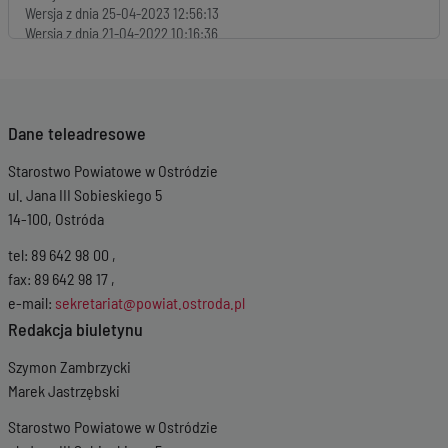
Wersja z dnia
25-04-2023 12:56:13
Wersja z dnia
21-04-2022 10:16:36
Wersja z dnia
14-04-2022 13:34:56
Wersja z dnia
02-04-2021 07:22:27
Wersja z dnia
02-04-2021 07:18:38
Wersja z dnia
10-08-2020 14:01:57
Dane teleadresowe
Wersja z dnia
10-08-2020 13:57:05
Wersja z dnia
29-05-2020 08:59:57
Starostwo Powiatowe w Ostródzie
Wersja z dnia
10-12-2019 11:04:11
ul. Jana III Sobieskiego 5
14-100, Ostróda
tel: 89 642 98 00 ,
fax: 89 642 98 17 ,
e-mail:
sekretariat@powiat.ostroda.pl
Redakcja biuletynu
Szymon Zambrzycki
Marek Jastrzębski
Starostwo Powiatowe w Ostródzie