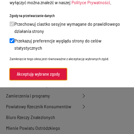
Nieodpłatna Pomoc Prawna
wyłączyć można znaleźć w naszej
Polityce Prywatności
.
Akty Prawne
Zgody na przetwarzanie danych
Rejestry, ewidencje i archiwa
Przechowuj ciastko sesyjne wymagane do prawidłowego
działania strony
Budżet
Przekazuj preferencje wyglądu strony do celów
Organizacja działania samorządu
statystycznych
powiatowego
Zamknięcie tego okna jest równoważne z akceptację wybranych zgód.
Organy Powiatu
Oświadczenia majątkowe
Akceptuję wybrane zgody
Porozumienia i umowy
Zamierzenia i programy
Powiatowy Rzecznik Konsumentów
Biuro Rzeczy Znalezionych
Mienie Powiatu Ostródzkiego