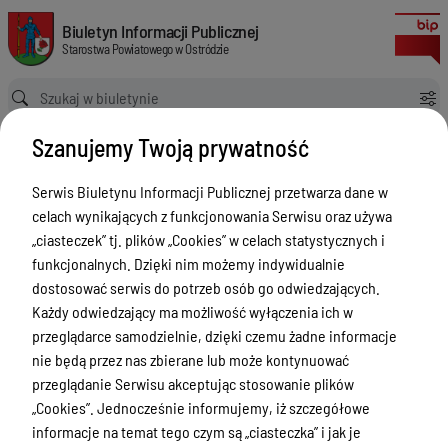
Wskaźnik zwiększający
Biuletyn Informacji Publicznej Starostwa Powiatowego w Ostródzie
Biuletyn Informacji Publicznej
Starostwa Powiatowego w Ostródzie
Ścieżka powrotu
Strona główna
Informacja
Wskaźnik zwiększający
Szanujemy Twoją prywatność
Informacja
Serwis Biuletynu Informacji Publicznej przetwarza dane w
Menu Przedmiotowe
celach wynikających z funkcjonowania Serwisu oraz używa
Starostwo Powiatowe
„ciasteczek” tj. plików „Cookies” w celach statystycznych i
funkcjonalnych. Dzięki nim możemy indywidualnie
Poradnik Interesanta
dostosować serwis do potrzeb osób go odwiedzających.
Informacje o naborze
Każdy odwiedzający ma możliwość wyłączenia ich w
przeglądarce samodzielnie, dzięki czemu żadne informacje
Zamówienia Publiczne
nie będą przez nas zbierane lub może kontynuować
Tablica ogłoszeń
przeglądanie Serwisu akceptując stosowanie plików
„Cookies”. Jednocześnie informujemy, iż szczegółowe
Dyżury Aptek w Powiecie Ostródzkim
informacje na temat tego czym są „ciasteczka” i jak je