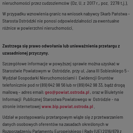
nieruchomości przez cudzoziemców (Dz. U. z 2017 r., poz. 2278 t.j.).
W przypadku wznowienia granic na wniosek nabywcy Skarb Państwa –
Starosta Ostródzki nie ponosi odpowiedzialności za ewentualne
różnice w powierzchni nieruchomości.
Zastrzega się prawo odwołania lub unieważnienia przetargu z
uzasadnionej przyczyny.
Szczegółowe informacje w powyższej sprawie można uzyskać w
Starostwie Powiatowym w Ostródzie, przy ul. Jana III Sobieskiego 5 -
Wydział Gospodarki Nieruchomościami i Ewidencji Gruntów
telefonicznie pod nr (89) 642 98 56 lub nr (89) 642 98 33, bądź drogą
mailową – adres email:
geo@powiat.ostroda.pl
, oraz w Biuletynie
Informacji Publicznej Starostwa Powiatowego w Ostródzie - na
stronie internetowej
www.bip.powiat.ostroda.pl
.
Udział w postępowaniu przetargowym wiąże się z przetwarzaniem
danych osobowych oferentów na zasadach określonych w
Rozporządzeniu Parlamentu Europejskiego i Rady (UE) 2016/679 z