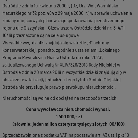
Ostródzie z dnia 19 kwietnia 2000 r. (Dz. Urz. Woj. Warmińsko-
Mazurskiego nr 32 poz. 484 z 29 maja 2000 r.) w sprawie uchwalenia
zmiany miejscowych planów zagospodarowania przestrzennego
rejonu ulic Olsztyńska – Gizewiusza w Ostródzie działki nr: 3, 4/1 i
10/19 przeznaczone są na cele usługowe.
Wszystkie ww. działki znajdują się w strefie „B” ochrony
konserwatorskiej, ponadto, zgodnie z ustaleniami „Lokalnego
Programu Rewitalizacji Miasta Ostróda do roku 2023”,
zaktualizowanego Uchwałą Nr XLIV/326/2018 Rady Miejskiej w
Ostródzie z dnia 20 marca 2018 r. wszystkie działki znajdują się w
obszarze rewitalizacji, jednakże z tego tytułu Gminie Miejskiej
Ostróda nie przysługuje prawo pierwokupu nieruchomości.
Nieruchomości są wolne od obciążeń na rzecz osób trzecich.
Cena wywoławcza nieruchomości wynosi:
1 400 000,- zł
(słownie: jeden milion czterysta tysięcy złotych 00/100).
Sprzedaż zwolniona z podatku VAT, na podstawie art. 43 ust.1 pkt 10