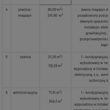
2
4
piwnica –
60,00 m
/
dawny magazyn zi
3
magazyn
241,60 m
posadowiony pod po
dawnym spacernia
instalacje: elekt
grawitacyjnej,
przeprowadzenia c
kapit
2
5
szatnia
21,29 m
/
1 – kondygnacyjny
wybudowany w techn
3
119,26 m
wyposażony w instalacj
elektryczną, c.o., wenty
techniczny b
2
6
administracyjny
71,51 m
/
1 – kondygnacyjny
wybudowany w techn
3
349,3 m
wyposażony w instalacj
elektryczną, c.o. i went