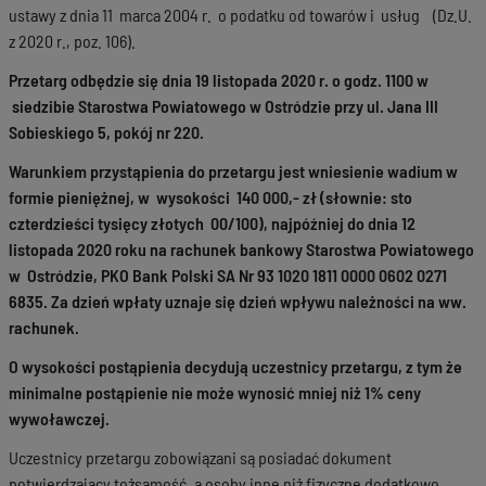
ustawy z dnia 11 marca 2004 r. o podatku od towarów i usług (Dz.U.
z 2020 r., poz. 106).
Przetarg odbędzie się dnia 19 listopada 2020 r. o godz. 1100 w
siedzibie Starostwa Powiatowego w Ostródzie przy ul. Jana III
Sobieskiego 5, pokój nr 220.
Warunkiem przystąpienia do przetargu jest wniesienie wadium w
formie pieniężnej, w wysokości 140 000,- zł (słownie: sto
czterdzieści tysięcy złotych 00/100), najpóźniej do dnia 12
listopada 2020 roku na rachunek bankowy Starostwa Powiatowego
w Ostródzie, PKO Bank Polski SA Nr 93 1020 1811 0000 0602 0271
6835. Za dzień wpłaty uznaje się dzień wpływu należności na ww.
rachunek.
O wysokości postąpienia decydują uczestnicy przetargu, z tym że
minimalne postąpienie nie może wynosić mniej niż 1% ceny
wywoławczej.
Uczestnicy przetargu zobowiązani są posiadać dokument
potwierdzający tożsamość, a osoby inne niż fizyczne dodatkowo