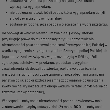
zostanie zaliczone na poczet ceny nabycia, jeżeli osoba
wpłacająca wygra przetarg,
nie podlega zwrotowi, jeżeli osoba, która wygra przetarg uchyli
się od zawarcia umowy notarialnej,
zostanie zwrócone, jeżeli osoba wpłacająca nie wygra przetargu.
Od obowiązku wniesienia wadium zwalnia się osoby, którym
przysługuje prawo do rekompensaty z tytułu pozostawienia
nieruchomości poza obecnymi granicami Rzeczypospolitej Polskiej w
wyniku wypędzenia z byłego terytorium Rzeczypospolitej Polskiej lub
jego opuszczenia w związku z wojną rozpoczętą w 1939 r., jeżeli
zgłoszą uczestnictwo w przetargu, przedstawią oryginał
zaświadczenia lub decyzji potwierdzającej prawo do zaliczenia
wartości nieruchomości pozostawionych poza obecnymi granicami
państwa polskiego oraz złożą pisemne zobowiązanie do uiszczenia
kwoty równej wysokości ustalonego wadium, w razie uchylenia się od
zawarcia umowy notarialnej.
W przypadku nabywania nieruchomości przez cudzoziemców mają
zastosowanie przepisy ustawy z dnia 24 marca 1920 r. o nabywaniu