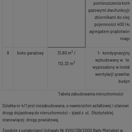
pomieszczenia kotł
gazowymi dwufunkcyjn
zbiornikami do ciep
pojemności 400 l ka
agregatem prądotwórc
maga
2
9
boks garażowy
31,80 m
/
1- kondygnacyjny,
wybudowany w techn
3
112,32 m
wyposażony w instalac
wentylacji grawitac
budynk
Tabela zabudowania nieruchomości
Działka nr 4/1 jest niezabudowana, o nawierzchni asfaltowej i stanowi
drogę dojazdową do nieruchomości – zjazd z ul. Olsztyńskiej
stanowiącej drogę powiatową.
Zgodnie z ustaleniami Uchwały Nr XVIII/139/2000 Rady Miejskiej w