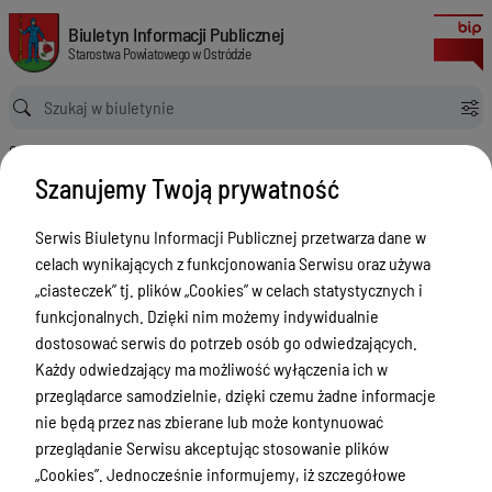
Ogłoszenie: II przetarg ustny nieograniczony na zbycie zabudowanych 
Biuletyn Informacji Publicznej Starostwa Powiatowego w Ostródzie
Biuletyn Informacji Publicznej
Starostwa Powiatowego w Ostródzie
Ścieżka powrotu
Strona główna
Ogłoszenia
Ogłoszenie: II przetarg ustny nieograniczony na zbycie zabudowanych nieruchomości gruntowych stanowiących własność Skarbu Państwa, położonych w obrębie nr 4 miasta Ostróda
Szanujemy Twoją prywatność
Ogłoszenia
Serwis Biuletynu Informacji Publicznej przetwarza dane w
Menu Przedmiotowe
celach wynikających z funkcjonowania Serwisu oraz używa
Starostwo Powiatowe
„ciasteczek” tj. plików „Cookies” w celach statystycznych i
funkcjonalnych. Dzięki nim możemy indywidualnie
Poradnik Interesanta
dostosować serwis do potrzeb osób go odwiedzających.
Informacje o naborze
Każdy odwiedzający ma możliwość wyłączenia ich w
przeglądarce samodzielnie, dzięki czemu żadne informacje
Zamówienia Publiczne
nie będą przez nas zbierane lub może kontynuować
Tablica ogłoszeń
przeglądanie Serwisu akceptując stosowanie plików
„Cookies”. Jednocześnie informujemy, iż szczegółowe
Dyżury Aptek w Powiecie Ostródzkim