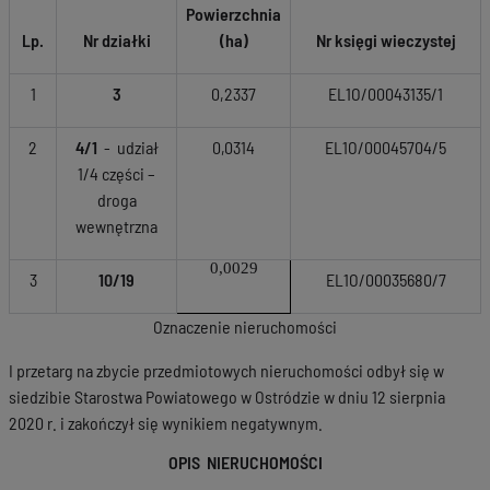
Powierzchnia
Lp.
Nr działki
(ha)
Nr księgi wieczystej
1
3
0,2337
EL1O/00043135/1
2
4/1
- udział
0,0314
EL1O/00045704/5
1/4 części –
droga
wewnętrzna
0,0029
3
10/19
EL1O/00035680/7
Oznaczenie nieruchomości
I przetarg na zbycie przedmiotowych nieruchomości odbył się w
siedzibie Starostwa Powiatowego w Ostródzie w dniu 12 sierpnia
2020 r. i zakończył się wynikiem negatywnym.
OPIS NIERUCHOMOŚCI