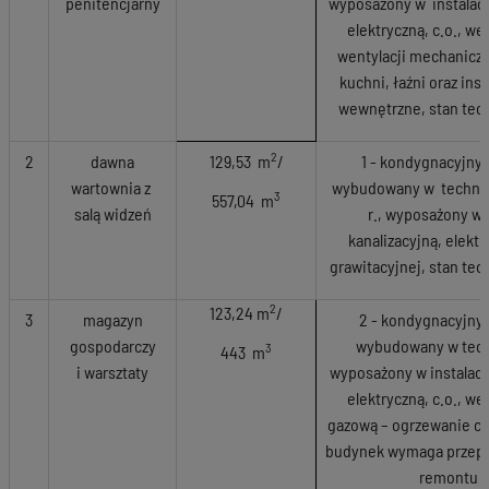
penitencjarny
wyposażony w instalacj
elektryczną, c.o., we
wentylacji mechanicz
kuchni, łaźni oraz inst
wewnętrzne, stan tec
2
2
dawna
129,53 m
/
1 - kondygnacyjny
wartownia z
wybudowany w technolo
3
557,04 m
salą widzeń
r., wyposażony w 
kanalizacyjną, elektr
grawitacyjnej, stan te
2
123,24 m
/
3
magazyn
2 - kondygnacyjny
gospodarczy
wybudowany w techn
3
443 m
i warsztaty
wyposażony w instalacj
elektryczną, c.o., we
gazową – ogrzewanie c.
budynek wymaga przep
remontu k