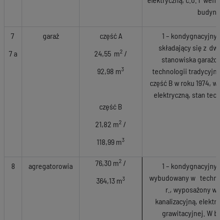
budynk
7
garaż
część A
1 – kondygnacyjny
składający się z dw
2
7 a
24,55 m
/
stanowiska garaż
3
92,98 m
technologii tradycyjne
część B w roku 1974, w
elektryczną, stan te
część B
2
21,82 m
/
3
118,99 m
2
76,30 m
/
8
agregatorowia
1 – kondygnacyjny
wybudowany w technolo
3
364,13 m
r., wyposażony w 
kanalizacyjną, elektry
grawitacyjnej. W b