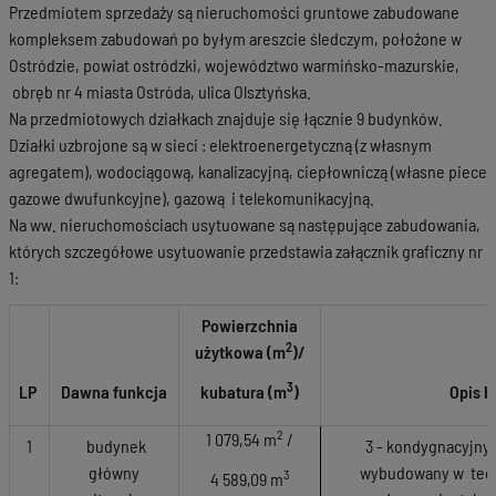
Przedmiotem sprzedaży są nieruchomości gruntowe zabudowane
kompleksem zabudowań po byłym areszcie śledczym, położone w
Ostródzie, powiat ostródzki, województwo warmińsko-mazurskie,
obręb nr 4 miasta Ostróda, ulica Olsztyńska.
Na przedmiotowych działkach znajduje się łącznie 9 budynków.
Działki uzbrojone są w sieci : elektroenergetyczną (z własnym
agregatem), wodociągową, kanalizacyjną, ciepłowniczą (własne piece
gazowe dwufunkcyjne), gazową i telekomunikacyjną.
Na ww. nieruchomościach usytuowane są następujące zabudowania,
których szczegółowe usytuowanie przedstawia załącznik graficzny nr
1:
Powierzchnia
2
użytkowa (m
)/
3
LP
Dawna funkcja
kubatura (m
)
Opis 
2
1 079,54 m
/
1
budynek
3 - kondygnacyjny
główny
wybudowany w techn
3
4 589,09 m