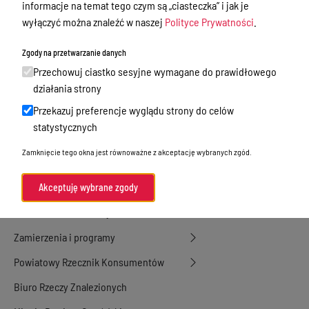
informacje na temat tego czym są „ciasteczka” i jak je
Nieodpłatna Pomoc Prawna
wyłączyć można znaleźć w naszej
Polityce Prywatności
.
Akty Prawne
Zgody na przetwarzanie danych
Rejestry, ewidencje i archiwa
Przechowuj ciastko sesyjne wymagane do prawidłowego
działania strony
Budżet
Przekazuj preferencje wyglądu strony do celów
Organizacja działania samorządu
statystycznych
powiatowego
Zamknięcie tego okna jest równoważne z akceptację wybranych zgód.
Organy Powiatu
Oświadczenia majątkowe
Akceptuję wybrane zgody
Porozumienia i umowy
Zamierzenia i programy
Powiatowy Rzecznik Konsumentów
Biuro Rzeczy Znalezionych