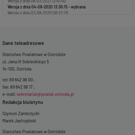
Wersja z dnia
08-03-2021 12:47:40
Wersja z dnia
04-08-2020 13:36:15
Wersja z dnia
03-08-2020 08:22:29
Wersja z dnia
31-07-2020 12:57:49
Wersja z dnia
09-07-2020 09:31:31
Wersja z dnia
09-07-2020 09:30:42
Wersja z dnia
25-11-2019 16:19:13
Dane teleadresowe
Starostwo Powiatowe w Ostródzie
ul. Jana III Sobieskiego 5
14-100, Ostróda
tel: 89 642 98 00 ,
fax: 89 642 98 17 ,
e-mail:
sekretariat@powiat.ostroda.pl
Redakcja biuletynu
Szymon Zambrzycki
Marek Jastrzębski
Starostwo Powiatowe w Ostródzie