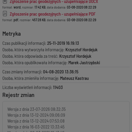
Zgłoszenie prac geodezyjnych - uzupełniające DOCX
format:
word
, rozmiar:
17.42 KB
, data dodania:
03-08-2020 08:22:29
Zgłoszenie prac geodezyjnych - uzupełniające PDF
format:
pdf
, rozmiar:
457.28 KB
, data dodania:
03-08-2020 08:22:29
Metryka
Czas publikacji informacji:
25-11-2019 16:19:13
Osoba, która wytworzyła informację:
Krzysztof Hordejuk
Osoba, która odpowiada za treść:
Krzysztof Hordejuk
Osoba, która opublikowała informację:
Marek Jastrzębski
Czas zmiany informacji:
04-08-2020 13:36:15
Osoba, która zmieniła informację:
Mateusz Kastrau
Liczba wyświetleń informacji:
11403
Rejestr zmian
Wersja z dnia
23-07-2026 08:32:35
Wersja z dnia
13-12-2024 09:06:09
Wersja z dnia
13-12-2024 07:53:08
Wersja z dnia
16-03-2022 13:33:45