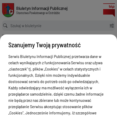
Zgłaszanie roboty geodezyjnej i kartograficznej
Biuletyn Informacji Publicznej Starostwa Powiatowego w Ostródzie
Biuletyn Informacji Publicznej
Starostwa Powiatowego w Ostródzie
Ścieżka powrotu
Strona główna
Poradnik interesanta Wydział Geodezji i Kartografii
Zgłaszanie roboty geodezyjnej i kartograficznej
Szanujemy Twoją prywatność
Poradnik interesanta Wydział
Geodezji i Kartografii
Serwis Biuletynu Informacji Publicznej przetwarza dane w
celach wynikających z funkcjonowania Serwisu oraz używa
Menu Przedmiotowe
„ciasteczek” tj. plików „Cookies” w celach statystycznych i
funkcjonalnych. Dzięki nim możemy indywidualnie
Starostwo Powiatowe
dostosować serwis do potrzeb osób go odwiedzających.
Poradnik Interesanta
Każdy odwiedzający ma możliwość wyłączenia ich w
przeglądarce samodzielnie, dzięki czemu żadne informacje
Informacje o naborze
nie będą przez nas zbierane lub może kontynuować
Zamówienia Publiczne
przeglądanie Serwisu akceptując stosowanie plików
„Cookies”. Jednocześnie informujemy, iż szczegółowe
Tablica ogłoszeń