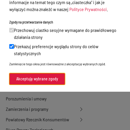
informacje na temat tego czym są „ciasteczka” i jak je
Dyżury Aptek w Powiecie Ostródzkim
wyłączyć można znaleźć w naszej
Polityce Prywatności
.
Nieodpłatna Pomoc Prawna
Zgody na przetwarzanie danych
Akty Prawne
Przechowuj ciastko sesyjne wymagane do prawidłowego
działania strony
Rejestry, ewidencje i archiwa
Przekazuj preferencje wyglądu strony do celów
Budżet
statystycznych
Organizacja działania samorządu
Zamknięcie tego okna jest równoważne z akceptację wybranych zgód.
powiatowego
Organy Powiatu
Akceptuję wybrane zgody
Oświadczenia majątkowe
Porozumienia i umowy
Zamierzenia i programy
Powiatowy Rzecznik Konsumentów
Biuro Rzeczy Znalezionych