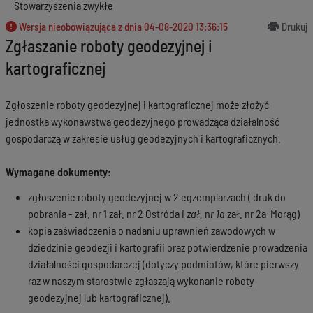
Stowarzyszenia zwykłe
Wersja nieobowiązująca z dnia
04-08-2020 13:36:15
Drukuj
Zgłaszanie roboty geodezyjnej i
kartograficznej
Zgłoszenie roboty geodezyjnej i kartograficznej może złożyć
jednostka wykonawstwa geodezyjnego prowadząca działalność
gospodarczą w zakresie usług geodezyjnych i kartograficznych.
Wymagane dokumenty:
zgłoszenie roboty geodezyjnej w 2 egzemplarzach ( druk do
pobrania - zał. nr 1 zał. nr 2 Ostróda i
zał.
n
r 1a
zał. nr 2a Morąg)
kopia zaświadczenia o nadaniu uprawnień zawodowych w
dziedzinie geodezji i kartografii oraz potwierdzenie prowadzenia
działalności gospodarczej (dotyczy podmiotów, które pierwszy
raz w naszym starostwie zgłaszają wykonanie roboty
geodezyjnej lub kartograficznej).