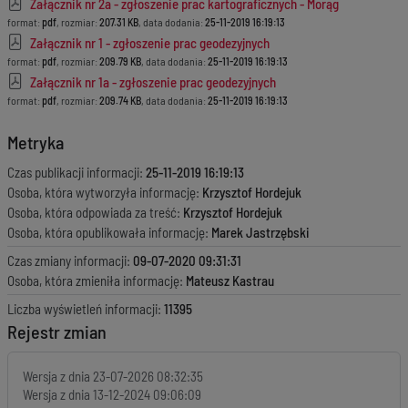
Załącznik nr 2a - zgłoszenie prac kartograficznych - Morąg
format:
pdf
, rozmiar:
207.31 KB
, data dodania:
25-11-2019 16:19:13
Załącznik nr 1 - zgłoszenie prac geodezyjnych
format:
pdf
, rozmiar:
209.79 KB
, data dodania:
25-11-2019 16:19:13
Załącznik nr 1a - zgłoszenie prac geodezyjnych
format:
pdf
, rozmiar:
209.74 KB
, data dodania:
25-11-2019 16:19:13
Metryka
Czas publikacji informacji:
25-11-2019 16:19:13
Osoba, która wytworzyła informację:
Krzysztof Hordejuk
Osoba, która odpowiada za treść:
Krzysztof Hordejuk
Osoba, która opublikowała informację:
Marek Jastrzębski
Czas zmiany informacji:
09-07-2020 09:31:31
Osoba, która zmieniła informację:
Mateusz Kastrau
Liczba wyświetleń informacji:
11395
Rejestr zmian
Wersja z dnia
23-07-2026 08:32:35
Wersja z dnia
13-12-2024 09:06:09