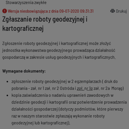
Stowarzyszenia zwykłe
Wersja nieobowiązująca z dnia
09-07-2020 09:31:31
Drukuj
Zgłaszanie roboty geodezyjnej i
kartograficznej
Zgłoszenie roboty geodezyjnej i kartograficznej może złożyć
jednostka wykonawstwa geodezyjnego prowadząca działalność
gospodarczą w zakresie usług geodezyjnych i kartograficznych.
Wymagane dokumenty:
zgłoszenie roboty geodezyjnej w 2 egzemplarzach ( druk do
pobrania - zał. nr 1 zał. nr 2 Ostróda i
zał.
n
r 1a
zał. nr 2a Morąg)
kopia zaświadczenia o nadaniu uprawnień zawodowych w
dziedzinie geodezji i kartografii oraz potwierdzenie prowadzenia
działalności gospodarczej (dotyczy podmiotów, które pierwszy
raz w naszym starostwie zgłaszają wykonanie roboty
geodezyjnej lub kartograficznej).