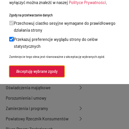
wyłączyć można znaleźć w naszej
Polityce Prywatności
.
Dyżury Aptek w Powiecie Ostródzkim
Zgody na przetwarzanie danych
Nieodpłatna Pomoc Prawna
Przechowuj ciastko sesyjne wymagane do prawidłowego
Akty Prawne
działania strony
Rejestry, ewidencje i archiwa
Przekazuj preferencje wyglądu strony do celów
statystycznych
Budżet
Zamknięcie tego okna jest równoważne z akceptację wybranych zgód.
Organizacja działania samorządu
powiatowego
Akceptuję wybrane zgody
Organy Powiatu
Oświadczenia majątkowe
Porozumienia i umowy
Zamierzenia i programy
Powiatowy Rzecznik Konsumentów
Biuro Rzeczy Znalezionych