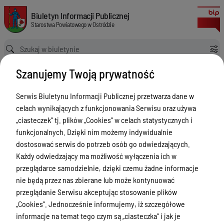
Zgłaszanie roboty geodezyjnej i kartograficznej
Biuletyn Informacji Publicznej Starostwa Powiatowego w Ostródzie
Biuletyn Informacji Publicznej
Starostwa Powiatowego w Ostródzie
Ścieżka powrotu
Strona główna
Poradnik interesanta Wydział Geodezji i Kartografii
Szanujemy Twoją prywatność
Zgłaszanie roboty geodezyjnej i kartograficznej
Poradnik interesanta Wydział
Serwis Biuletynu Informacji Publicznej przetwarza dane w
Geodezji i Kartografii
celach wynikających z funkcjonowania Serwisu oraz używa
„ciasteczek” tj. plików „Cookies” w celach statystycznych i
Menu Przedmiotowe
funkcjonalnych. Dzięki nim możemy indywidualnie
dostosować serwis do potrzeb osób go odwiedzających.
Starostwo Powiatowe
Każdy odwiedzający ma możliwość wyłączenia ich w
Poradnik Interesanta
przeglądarce samodzielnie, dzięki czemu żadne informacje
nie będą przez nas zbierane lub może kontynuować
Informacje o naborze
przeglądanie Serwisu akceptując stosowanie plików
Zamówienia Publiczne
„Cookies”. Jednocześnie informujemy, iż szczegółowe
informacje na temat tego czym są „ciasteczka” i jak je
Tablica ogłoszeń