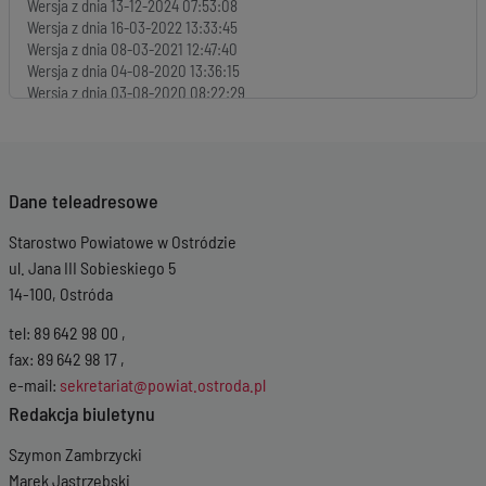
Wersja z dnia
13-12-2024 07:53:08
Wersja z dnia
16-03-2022 13:33:45
Wersja z dnia
08-03-2021 12:47:40
Wersja z dnia
04-08-2020 13:36:15
Wersja z dnia
03-08-2020 08:22:29
Wersja z dnia
31-07-2020 12:57:49
Wersja z dnia
09-07-2020 09:31:31
Wersja z dnia
09-07-2020 09:30:42
Wersja z dnia
25-11-2019 16:19:13
Dane teleadresowe
Starostwo Powiatowe w Ostródzie
ul. Jana III Sobieskiego 5
14-100, Ostróda
tel: 89 642 98 00 ,
fax: 89 642 98 17 ,
e-mail:
sekretariat@powiat.ostroda.pl
Redakcja biuletynu
Szymon Zambrzycki
Marek Jastrzębski