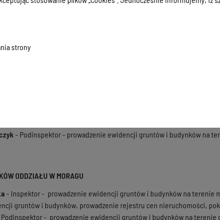
wska
– Inspektor – gospodarka nieruchomościami stanowiącymi własność
iny Dąbrówno, pok. nr 325, tel. 89 642-98-56
juk
– Inspektor – gospodarka nieruchomościami stanowiącymi własność S
ny Małdyty, pok. nr 324, tel. 89 642-98-51
nia strony
ka
–Geodeta -prowadzenie ewidencji gruntów i budynków na terenie mia
el. 89 642-98-37,
jdak
–Podinspektor - prowadzenie ewidencji gruntów i budynków na tereni
– Podinspektor - prowadzenie ewidencji gruntów i budynków na terenie g
tarszy Geodeta - prowadzenie ewidencji gruntów i budynków na terenie g
- wydawanie wypisów, wyrysów udzielanie informacji z operatu ewidencji
oszczał -
Geodeta - gospodarka nieruchomościami stanowiącymi własność
czyk
- Podinspektor - prowadzenie ewidencji gruntów i budynków na ter
KÓW ODDZIAŁU W MORAGU
ka
- Inspektor - prowadzenie ewidencji gruntów i budynków na terenie 
encji gruntów i budynków, prowadzenie rejestru cen nieruchomości, pok. 
 Podinspektor - prowadzenie ewidencji gruntów i budynków na terenie