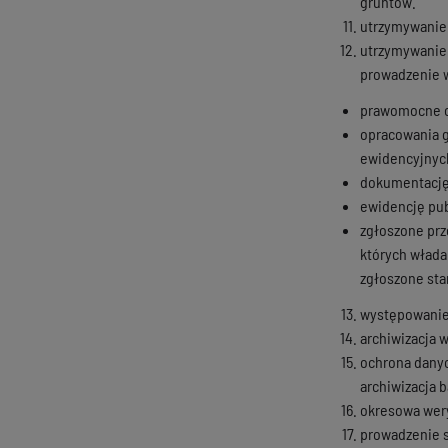
gruntów.
utrzymywanie 
utrzymywanie 
prowadzenie w
prawomocne or
opracowania g
ewidencyjnyc
dokumentację 
ewidencję pub
zgłoszone prz
których włada
zgłoszone star
występowanie
archiwizacja 
ochrona danyc
archiwizacja b
okresowa wery
prowadzenie s