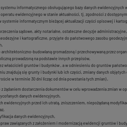
systemu informatycznego obsługującego bazy danych ewidencyjnych w 
operatu ewidencyjnego w stanie aktualności, tj. zgodności z dostępny
 systemie informatycznym bieżącej aktualizacji części opisowej i karto
zeczenia sądowe, akty notarialne, ostateczne decyzje administracyjne
eodezyjne i kartograficzne, przyjęte do państwowego zasobu geodezyjn
h,
architektoniczno-budowlaną gromadzoną i przechowywaną przez organy 
liczną prowadzoną na podstawie innych przepisów,
ez właścicieli gruntów i budynków , a w odniesieniu do gruntów państw
niu znajdują się grunty i budynki lub ich części, zmiany danych objętyc
oście w terminie 30 dni licząc od dnia powstania tych zmian) ,
 z żądaniem dostarczenia dokumentów w celu wprowadzenia zmian w ope
wycofanych danych ewidencyjnych,
h ewidencyjnych przed ich utratą, zniszczeniem, niepożądaną modyfik
az,
fikacja danych ewidencyjnych,
praw zawiązanych z założeniem i modernizacją ewidencji gruntów i bud