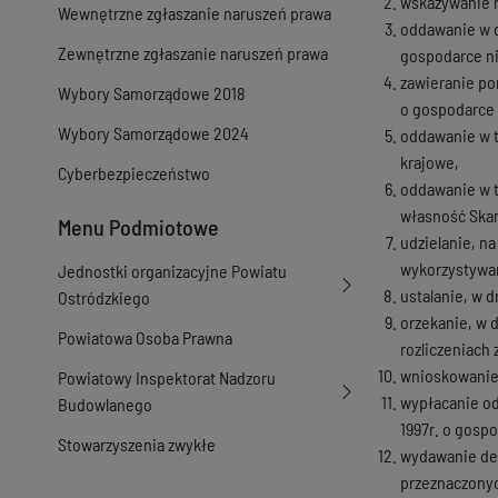
wskazywanie n
Wewnętrzne zgłaszanie naruszeń prawa
oddawanie w d
Zewnętrzne zgłaszanie naruszeń prawa
gospodarce nie
zawieranie po
Wybory Samorządowe 2018
o gospodarce
Wybory Samorządowe 2024
oddawanie w t
krajowe,
Cyberbezpieczeństwo
oddawanie w 
własność Ska
Menu Podmiotowe
udzielanie, n
wykorzystywan
Jednostki organizacyjne Powiatu
ustalanie, w 
Ostródzkiego
orzekanie, w 
Powiatowa Osoba Prawna
rozliczeniach 
wnioskowanie
Powiatowy Inspektorat Nadzoru
wypłacanie od
Budowlanego
1997r. o gosp
Stowarzyszenia zwykłe
wydawanie dec
przeznaczonyc