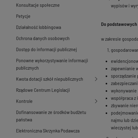
Konsultacje społeczne
wypisów i wyr
Petycje
Do podstawowych z
Działalność lobbingowa
Ochrona danych osobowych
w zakresie gospod
Dostęp do informacji publicznej
gospodarowani
Ponowne wykorzystywanie informacji
ewidencjonow
publicznych
zapewnianie 
sporządzanie 
Kwota dotacji szkół niepublicznych
zabezpieczani
Rządowe Centrum Legislacji
wykonywanie c
współpraca z 
Kontrole
zbywanie nie
Dofinansowanie ze środków budżetu
podejmowanie 
państwa
najmu lub dzi
wieczystej lub
Elektroniczna Skrzynka Podawcza