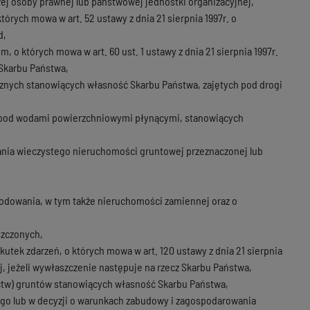
 osoby prawnej lub państwowej jednostki organizacyjnej,
rych mowa w art. 52 ustawy z dnia 21 sierpnia 1997r. o
d,
 których mowa w art. 60 ust. 1 ustawy z dnia 21 sierpnia 1997r.
Skarbu Państwa,
icznych stanowiących własność Skarbu Państwa, zajętych pod drogi
 pod wodami powierzchniowymi płynącymi, stanowiących
owania wieczystego nieruchomości gruntowej przeznaczonej lub
kodowania, w tym także nieruchomości zamiennej oraz o
szczonych,
ek zdarzeń, o których mowa w art. 120 ustawy z dnia 21 sierpnia
 jeżeli wywłaszczenie następuje na rzecz Skarbu Państwa,
ctw) gruntów stanowiących własność Skarbu Państwa,
go lub w decyzji o warunkach zabudowy i zagospodarowania