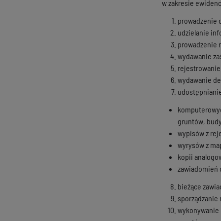
w zakresie ewidenc
prowadzenie o
udzielanie in
prowadzenie r
wydawanie zaś
rejestrowanie
wydawanie de
udostępnianie
komputerowych
gruntów, budy
wypisów z rej
wyrysów z ma
kopii analog
zawiadomień o
bieżące zawia
sporządzanie 
wykonywanie b