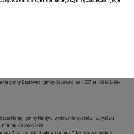
 Skarbu Państwa na terenie gminy Ostróda, miasta i gminy
karbu Państwa na terenie miasta i gminy Morąg, miasta i gminy
sta i gminy Miłomłyn, prowadzenie rejestru cen nieruchomości,
e miasta Ostróda, pok. nr 322, tel. 89 642-98-37,
miny Ostróda, pok. nr 333, tel. 89 642-98-21,
miny Łukta, pok. nr 337, tel. 89 642-98-35,
 gruntów i budynków, pok. nr 331, tel. 89 642-98-38,
 Powiatu Ostródzkiego, pok. nr 323, tel. 89 642-98-34,
enie gminy Dąbrówno i gminy Grunwald, pok. 337, tel. 89 642-98-
miasta Morąg i gminy Małdyty, wydawanie wypisów i wyrysów z
nr 8, tel. 89 642-98-98
 gminy Morąg, miasta Miłakowo i gminy Miłakowo, wydawanie