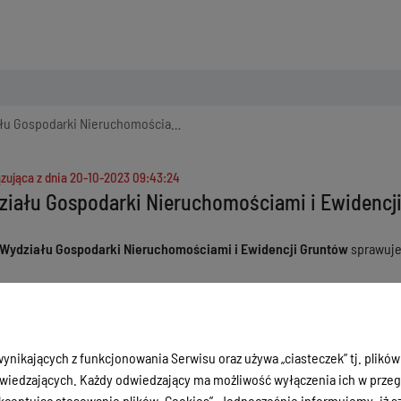
odarki Nieruchomościami i Ewidencji Gruntów
zująca z dnia
20-10-2023 09:43:24
ziału Gospodarki Nieruchomościami i Ewidencj
 Wydziału Gospodarki Nieruchomościami
i Ewidencji Gruntów
sprawuj
i Nieruchomościami i Ewidencji Gruntów nadzoruje
Starosta
ÓW WYDZIAŁU GOSPODARKI NIERUCHOMOŚCIAMI I EWIDENCJI GRUN
ynikających z funkcjonowania Serwisu oraz używa „ciasteczek” tj. plików
a
– Inspektor – gospodarka nieruchomościami stanowiącymi własność Sk
iedzających. Każdy odwiedzający ma możliwość wyłączenia ich w przegl
 325, tel. 89 642-98-56
ceptując stosowanie plików „Cookies”. Jednocześnie informujemy, iż szc