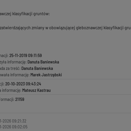
wczej klasyfikacji gruntów:
zatwierdzających zmiany w obowiązującej gleboznawczej klasyfikacji gr
macji:
25-11-2019 09:11:59
zyła informację:
Danuta Baniewska
ada za treść:
Danuta Baniewska
kowała informację:
Marek Jastrzębski
ji:
20-10-2023 09:43:24
a informację:
Mateusz Kastrau
formacji:
21159
1-2026 09:21:32
1-2026 09:02:05