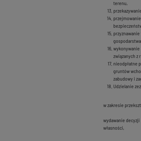
terenu,
przekazywani
przejmowanie 
bezpieczeńst
przyznawanie 
gospodarstwa 
wykonywanie b
związanych z 
nieodpłatne p
gruntów wchod
zabudowy i z
Udzielanie ze
w zakresie przeksz
wydawanie decyzji
własności,