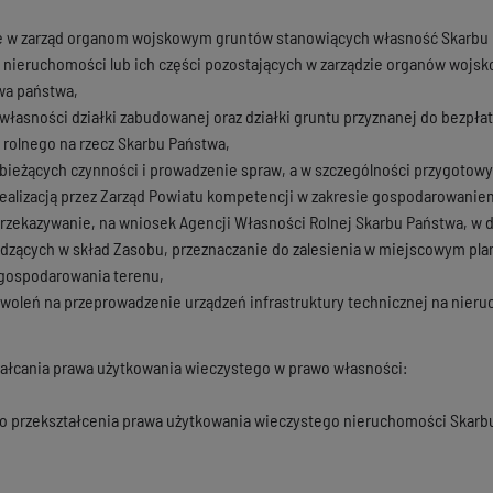
e w zarząd organom wojskowym gruntów stanowiących własność Skarbu
nieruchomości lub ich części pozostających w zarządzie organów wojsko
wa państwa,
własności działki zabudowanej oraz działki gruntu przyznanej do bezpła
rolnego na rzecz Skarbu Państwa,
ieżących czynności i prowadzenie spraw, a w szczególności przygotowyw
realizacją przez Zarząd Powiatu kompetencji w zakresie gospodarowani
rzekazywanie, na wniosek Agencji Własności Rolnej Skarbu Państwa, w
zących w skład Zasobu, przeznaczanie do zalesienia w miejscowym pla
agospodarowania terenu,
zwoleń na przeprowadzenie urządzeń infrastruktury technicznej na nie
tałcania prawa użytkowania wieczystego w prawo własności:
 o przekształcenia prawa użytkowania wieczystego nieruchomości Skar