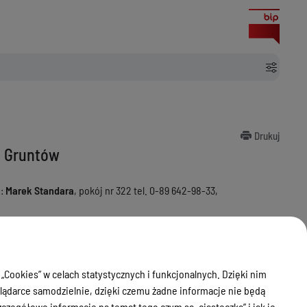
Drukuj
i Gruntów
e:
Marek Standara
, pokój nr 322 tel. 0-89 642-98-33,
TÓW W OSTRÓDZIE
 „Cookies” w celach statystycznych i funkcjonalnych. Dzięki nim
arbu Państwa na terenie miasta Ostróda, gminy Grunwald i gminy
ądarce samodzielnie, dzięki czemu żadne informacje nie będą
zegółowe informacje na temat tego czym są „ciasteczka” i jak je