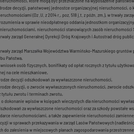
ieruchomości, które mogą być przeznaczone na wyposażenie państwowej
rodze decyzji, państwowej jednostce organizacyjnej nieruchomości, o któ
ruchomościami (Dz .U. z 2014 r., poz. 518 j.t. z późn. zm.), w trwały zarzą
rozumienia w sprawie nieodpłatnego oddania jednostkom organizacyjnym, o
 nieruchomościami, nieruchomości stanowiących zasób nieruchomości 
rwały zarząd Generalnej Dyrekcji Dróg Krajowych i Autostrad dróg publ
trwały zarząd Marszałka Województwa Warmińsko-Mazurskiego gruntów
rbu Państwa,
a wniosek osób fizycznych, bonifikaty od opłat rocznych z tytułu użytk
ej na cele mieszkaniowe,
drodze decyzji odszkodowań za wywłaszczone nieruchomości,
drodze decyzji, o zwrocie wywłaszczonych nieruchomości, zwrocie odsz
z tytułu zwrotu i terminach zwrotu,
 o dokonanie wpisów w księgach wieczystych dla nieruchomości wywła
szkodowań za wywłaszczone nieruchomości oraz za szkody powstałe wskut
odarce nieruchomościami, a także zapewnienie nieruchomości zamiennej,
yzji w sprawach przekazywania w zarząd Lasów Państwowych (nadleśni
h do zalesienia w miejscowych planach zagospodarowania przestrzenne