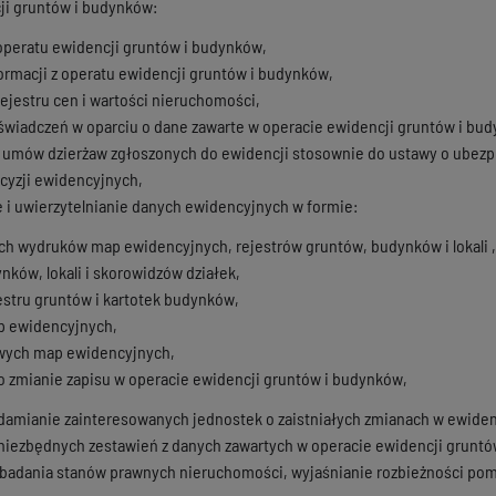
ji gruntów i budynków:
peratu ewidencji gruntów i budynków,
formacji z operatu ewidencji gruntów i budynków,
ejestru cen i wartości nieruchomości,
wiadczeń w oparciu o dane zawarte w operacie ewidencji gruntów i bu
 umów dzierżaw zgłoszonych do ewidencji stosownie do ustawy o ubezp
cyzji ewidencyjnych,
 i uwierzytelnianie danych ewidencyjnych w formie:
 wydruków map ewidencyjnych, rejestrów gruntów, budynków i lokali , 
nków, lokali i skorowidzów działek,
estru gruntów i kartotek budynków,
p ewidencyjnych,
owych map ewidencyjnych,
 zmianie zapisu w operacie ewidencji gruntów i budynków,
damianie zainteresowanych jednostek o zaistniałych zmianach w ewiden
niezbędnych zestawień z danych zawartych w operacie ewidencji gruntó
adania stanów prawnych nieruchomości, wyjaśnianie rozbieżności pom