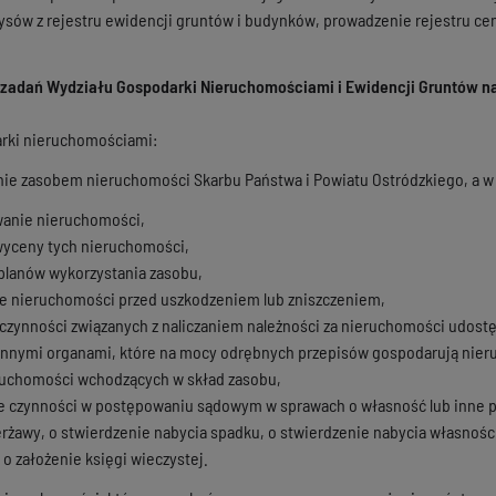
ysów z rejestru ewidencji gruntów i budynków, prowadzenie rejestru cen
adań Wydziału Gospodarki Nieruchomościami i Ewidencji Gruntów na
arki nieruchomościami:
e zasobem nieruchomości Skarbu Państwa i Powiatu Ostródzkiego, a w 
anie nieruchomości,
wyceny tych nieruchomości,
planów wykorzystania zasobu,
e nieruchomości przed uszkodzeniem lub zniszczeniem,
zynności związanych z naliczaniem należności za nieruchomości udostę
innymi organami, które na mocy odrębnych przepisów gospodarują nier
ruchomości wchodzących w skład zasobu,
czynności w postępowaniu sądowym w sprawach o własność lub inne pr
erżawy, o stwierdzenie nabycia spadku, o stwierdzenie nabycia własnośc
 o założenie księgi wieczystej.