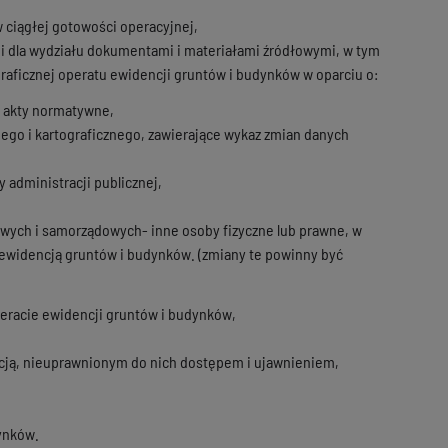
ciągłej gotowości operacyjnej,
mi dla wydziału dokumentami i materiałami źródłowymi, w tym
graficznej operatu ewidencji gruntów i budynków w oparciu o:
, akty normatywne,
ego i kartograficznego, zawierające wykaz zmian danych
administracji publicznej,
owych i samorządowych- inne osoby fizyczne lub prawne, w
h ewidencją gruntów i budynków. (zmiany te powinny być
racie ewidencji gruntów i budynków,
acją, nieuprawnionym do nich dostępem i ujawnieniem,
ynków.