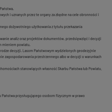
 Państwa,
wych i uznanych przez te organy za zbędne na cele obronności i
tnego dożywotniego użytkowania z tytułu przekazania
anie analiz oraz projektów dokumentów, przedsięwzięć i decyzji
em mieniem powiatu,
 drodze decyzji, Lasom Państwowym wydzielonych geodezyjnie
nie zagospodarowania przestrzennego albo w decyzji o warunkach
ruchomościach stanowiących własność Skarbu Państwa lub Powiatu.
bu Państwa przysługującego osobom fizycznym w prawo