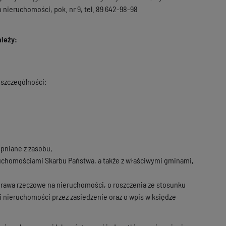
 nieruchomości, pok. nr 9, tel. 89 642-98-98
leży:
szczególności:
pniane z zasobu,
uchomościami Skarbu Państwa, a także z właściwymi gminami,
awa rzeczowe na nieruchomości, o roszczenia ze stosunku
i nieruchomości przez zasiedzenie oraz o wpis w księdze