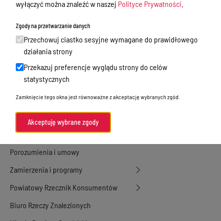
wyłączyć można znaleźć w naszej
Polityce Prywatności
.
Nieodpłatna Pomoc Prawna
Zgody na przetwarzanie danych
Akty Prawne
Przechowuj ciastko sesyjne wymagane do prawidłowego
Rejestry, ewidencje i archiwa
działania strony
Przekazuj preferencje wyglądu strony do celów
Budżet
statystycznych
Organizacja działania samorządu
Zamknięcie tego okna jest równoważne z akceptację wybranych zgód.
powiatowego
Organy Powiatu
Akceptuję wybrane zgody
Oświadczenia majątkowe
Porozumienia i umowy
Zamierzenia i programy
Powiatowy Rzecznik Konsumentów
Biuro Rzeczy Znalezionych