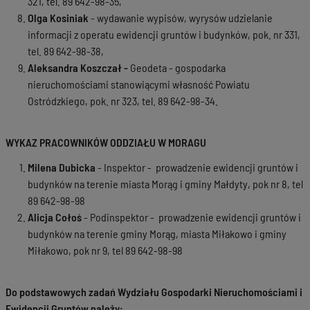
321, tel. 89 642-98-35,
Olga Kosiniak
- wydawanie wypisów, wyrysów udzielanie
informacji z operatu ewidencji gruntów i budynków, pok. nr 331,
tel. 89 642-98-38,
Aleksandra Koszczał -
Geodeta - gospodarka
nieruchomościami stanowiącymi własność Powiatu
Ostródzkiego, pok. nr 323, tel. 89 642-98-34.
WYKAZ PRACOWNIKÓW ODDZIAŁU W MORAGU
Milena Dubicka
- Inspektor - prowadzenie ewidencji gruntów i
budynków na terenie miasta Morąg i gminy Małdyty, pok nr 8, tel
89 642-98-98
Alicja Cołoś
- Podinspektor - prowadzenie ewidencji gruntów i
budynków na terenie gminy Morąg, miasta Miłakowo i gminy
Miłakowo, pok nr 9, tel 89 642-98-98
Do podstawowych zadań Wydziału Gospodarki Nieruchomościami i
Ewidencji Gruntów należy: