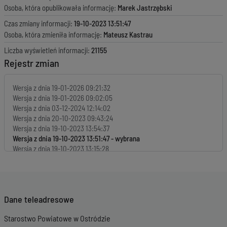
Osoba, która opublikowała informację:
Marek Jastrzębski
Czas zmiany informacji:
19-10-2023 13:51:47
Osoba, która zmieniła informację:
Mateusz Kastrau
Liczba wyświetleń informacji:
21155
Rejestr zmian
Wersja z dnia
19-01-2026 09:21:32
Wersja z dnia
19-01-2026 09:02:05
Wersja z dnia
03-12-2024 12:14:02
Wersja z dnia
20-10-2023 09:43:24
Wersja z dnia
19-10-2023 13:54:37
Wersja z dnia
19-10-2023 13:51:47
Wersja z dnia
19-10-2023 13:15:28
Wersja z dnia
31-12-2021 12:39:16
Wersja z dnia
02-07-2020 12:00:24
Wersja z dnia
02-07-2020 11:59:40
Wersja z dnia
25-11-2019 12:30:23
Dane teleadresowe
Wersja z dnia
25-11-2019 09:11:59
Starostwo Powiatowe w Ostródzie