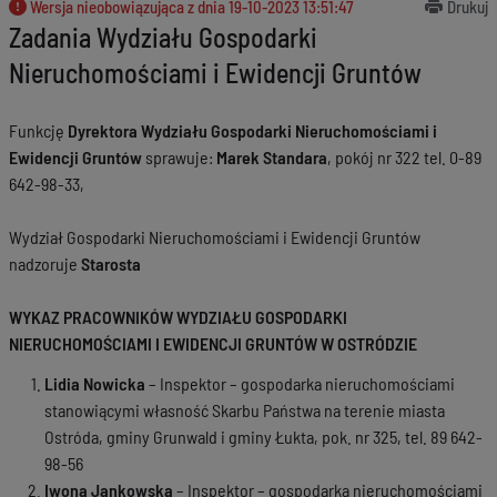
Wersja nieobowiązująca z dnia
19-10-2023 13:51:47
Drukuj
Zadania Wydziału Gospodarki
Nieruchomościami i Ewidencji Gruntów
Funkcję
Dyrektora Wydziału Gospodarki Nieruchomościami
i
Ewidencji Gruntów
sprawuje:
Marek Standara
, pokój nr 322 tel. 0-89
642-98-33,
Wydział Gospodarki Nieruchomościami i Ewidencji Gruntów
nadzoruje
Starosta
WYKAZ PRACOWNIKÓW WYDZIAŁU GOSPODARKI
NIERUCHOMOŚCIAMI I EWIDENCJI GRUNTÓW W OSTRÓDZIE
Lidia Nowicka
– Inspektor – gospodarka nieruchomościami
stanowiącymi własność Skarbu Państwa na terenie miasta
Ostróda, gminy Grunwald i gminy Łukta, pok. nr 325, tel. 89 642-
98-56
Iwona Jankowska
– Inspektor – gospodarka nieruchomościami