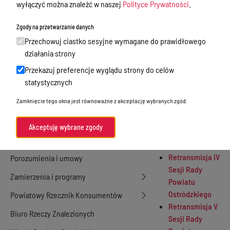
wyłączyć można znaleźć w naszej
Polityce Prywatności
.
Retransmisja I
Nieodpłatna Pomoc Prawna
Sesji Rady
Zgody na przetwarzanie danych
Powiatu
Akty Prawne
Przechowuj ciastko sesyjne wymagane do prawidłowego
Ostródzkiego
Rejestry, ewidencje i archiwa
działania strony
Retransmisja II
Przekazuj preferencje wyglądu strony do celów
Sesji Rady
Budżet
statystycznych
Powiatu
Organizacja działania samorządu
Ostródzkiego
Zamknięcie tego okna jest równoważne z akceptację wybranych zgód.
powiatowego
Retransmisja III
Sesji Rady
Organy Powiatu
Akceptuję wybrane zgody
Powiatu
Oświadczenia majątkowe
Ostródzkiego
Retransmisja IV
Porozumienia i umowy
Sesji Rady
Zamierzenia i programy
Powiatu
Ostródzkiego
Powiatowy Rzecznik Konsumentów
Retransmisja V
Biuro Rzeczy Znalezionych
Sesji Rady