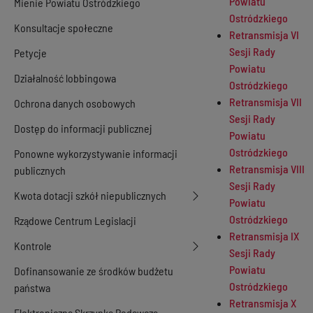
Powiatu
Mienie Powiatu Ostródzkiego
Ostródzkiego
Konsultacje społeczne
Retransmisja VI
Sesji Rady
Petycje
Powiatu
Działalność lobbingowa
Ostródzkiego
Retransmisja VII
Ochrona danych osobowych
Sesji Rady
Dostęp do informacji publicznej
Powiatu
Ostródzkiego
Ponowne wykorzystywanie informacji
Retransmisja VIII
publicznych
Sesji Rady
Kwota dotacji szkół niepublicznych
Powiatu
Ostródzkiego
Rządowe Centrum Legislacji
Retransmisja IX
Kontrole
Sesji Rady
Powiatu
Dofinansowanie ze środków budżetu
Ostródzkiego
państwa
Retransmisja X
Elektroniczna Skrzynka Podawcza