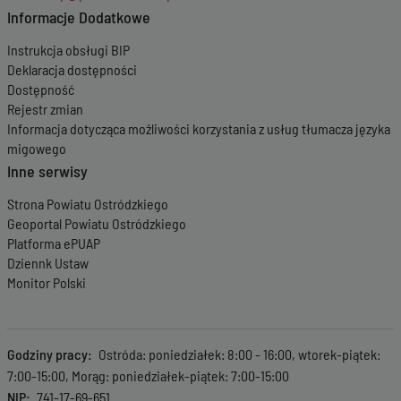
Wersja z dnia
24-
Informacje Dodatkowe
04-2024 07:00:25
Wersja z dnia
28-
Instrukcja obsługi BIP
03-2024 09:38:54
Deklaracja dostępności
Wersja z dnia
15-
Dostępność
12-2023 07:36:20
Rejestr zmian
Wersja z dnia
14-
Informacja dotycząca możliwości korzystania z usług tłumacza języka
11-2023 07:32:07
migowego
Inne serwisy
Wersja z dnia
27-
09-2023 07:02:08
Strona Powiatu Ostródzkiego
Wersja z dnia
22-
Geoportal Powiatu Ostródzkiego
06-2023 12:53:33
Wersja z dnia
22-
Platforma ePUAP
06-2023 12:52:59
Dziennk Ustaw
Wersja z dnia
22-
Monitor Polski
06-2023 12:51:55
Wersja z dnia
14-
04-2023 08:51:49
Wersja z dnia
14-
Godziny pracy
Ostróda: poniedziałek: 8:00 - 16:00, wtorek-piątek:
04-2023 08:02:22
7:00-15:00, Morąg: poniedziałek-piątek: 7:00-15:00
Wersja z dnia
10-
NIP
741-17-69-651