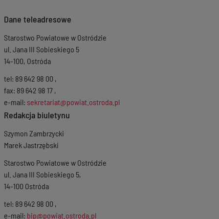
Wersja z dnia
16-
Dane teleadresowe
12-2025 07:54:04
Wersja z dnia
22-
Starostwo Powiatowe w Ostródzie
09-2025 13:11:35
Wersja z dnia
27-
ul. Jana III Sobieskiego 5
06-2025 08:29:23
14-100, Ostróda
Wersja z dnia
01-
04-2025 11:42:20
tel: 89 642 98 00 ,
Wersja z dnia
05-
fax: 89 642 98 17 ,
01-2025 19:18:27
e-mail:
sekretariat@powiat.ostroda.pl
Wersja z dnia
10-
Redakcja biuletynu
12-2024 07:21:57
Wersja z dnia
12-11-
Szymon Zambrzycki
2024 07:30:11
Marek Jastrzębski
Wersja z dnia
20-
08-2024 12:48:18
Starostwo Powiatowe w Ostródzie
Wersja z dnia
20-
ul. Jana III Sobieskiego 5,
06-2024 07:09:36
Wersja z dnia
20-
14-100 Ostróda
06-2024 07:08:36
tel: 89 642 98 00 ,
Wersja z dnia
04-
06-2024 07:36:10
e-mail:
bip@powiat.ostroda.pl