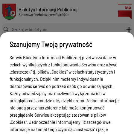
Retransmisje z obrad Rady Powiatu w Ostródzie
Biuletyn Informacji Publicznej Starostwa Powiatowego w Ostródzie
Biuletyn Informacji Publicznej
Starostwa Powiatowego w Ostródzie
Ścieżka powrotu
Strona główna
Informacja
Szanujemy Twoją prywatność
Retransmisje z obrad Rady Powiatu w Ostródzie
Informacja
Serwis Biuletynu Informacji Publicznej przetwarza dane w
celach wynikających z funkcjonowania Serwisu oraz używa
Menu Przedmiotowe
Wersja
„ciasteczek” tj. plików „Cookies” w celach statystycznych i
nieobowiązująca z dnia
Starostwo Powiatowe
funkcjonalnych. Dzięki nim możemy indywidualnie
14-11-2023 07:32:07
dostosować serwis do potrzeb osób go odwiedzających.
Drukuj
Poradnik Interesanta
Każdy odwiedzający ma możliwość wyłączenia ich w
Retransmisje z
Informacje o naborze
przeglądarce samodzielnie, dzięki czemu żadne informacje
obrad Rady
nie będą przez nas zbierane lub może kontynuować
Zamówienia Publiczne
Powiatu w
przeglądanie Serwisu akceptując stosowanie plików
Tablica ogłoszeń
„Cookies”. Jednocześnie informujemy, iż szczegółowe
Ostródzie
informacje na temat tego czym są „ciasteczka” i jak je
Dyżury Aptek w Powiecie Ostródzkim