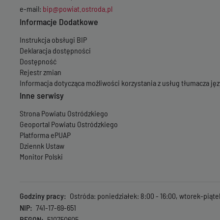
e-mail:
bip@powiat.ostroda.pl
Informacje Dodatkowe
Instrukcja obsługi BIP
Deklaracja dostępności
Dostępność
Rejestr zmian
Informacja dotycząca możliwości korzystania z usług tłumacza j
Inne serwisy
Strona Powiatu Ostródzkiego
Geoportal Powiatu Ostródzkiego
Platforma ePUAP
Dziennk Ustaw
Monitor Polski
Godziny pracy
Ostróda: poniedziałek: 8:00 - 16:00, wtorek-piąte
NIP
741-17-69-651
REGON
510750605