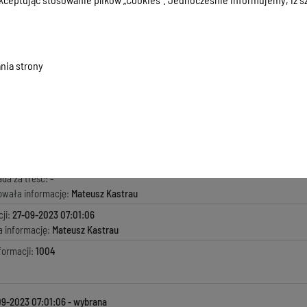
nia strony
macji:
27-09-2023 07:01:06
zyła informację:
-
ada za treść:
-
kowała informację:
Mateusz Kastrau
ji:
27-09-2023 07:01:06
a informację:
Mateusz Kastrau
formacji:
1004
09-2023 07:01:06