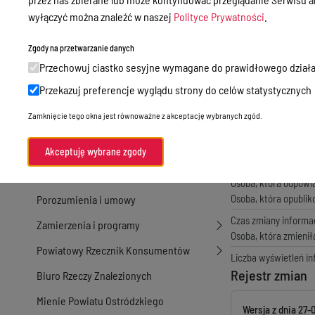
Nieodpłatna Pomoc Prawna
wyłączyć można znaleźć w naszej
Polityce Prywatności
.
Akty Prawne
Zgody na przetwarzanie danych
Rejestry, ewidencje i archiwa
Przechowuj ciastko sesyjne wymagane do prawidłowego działa
Budżet
Przekazuj preferencje wyglądu strony do celów statystycznych
Organizacja działania samorządu
Zamknięcie tego okna jest równoważne z akceptację wybranych zgód.
powiatowego
Metryka
Organy Powiatu
Akceptuję wybrane zgody
Czas publikacji infor
Osoba, która wytwor
Oświadczenia majątkowe
Osoba, która odpowi
Osoba, która opubli
Porozumienia i umowy
Czas zmiany informac
Zamierzenia i programy
Osoba, która zmienił
Powiatowy Rzecznik Konsumentów
Liczba wyświetleń in
Rejestr zmian
Biuro Rzeczy Znalezionych
Mienie Powiatu Ostródzkiego
Wersja z dnia
27-