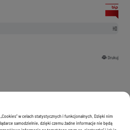
Drukuj
 „Cookies” w celach statystycznych i funkcjonalnych. Dzięki nim
ądarce samodzielnie, dzięki czemu żadne informacje nie będą
zegółowe informacje na temat tego czym są „ciasteczka” i jak je