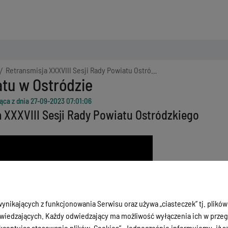
Retransmisja XXXVIII Sesji Rady Powiatu Ostródzkiego
tu w Ostródzie
ąca z dnia
27-09-2023 07:01:06
 XXXVIII Sesji Rady Powiatu Ostródzkiego
ynikających z funkcjonowania Serwisu oraz używa „ciasteczek” tj. plików
iedzających. Każdy odwiedzający ma możliwość wyłączenia ich w przegl
ceptując stosowanie plików „Cookies”. Jednocześnie informujemy, iż szc