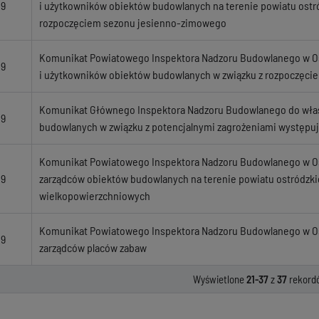
19
i użytkowników obiektów budowlanych na terenie powiatu ostr
rozpoczęciem sezonu jesienno-zimowego
Komunikat Powiatowego Inspektora Nadzoru Budowlanego w Ost
19
i użytkowników obiektów budowlanych w związku z rozpoczęc
Komunikat Głównego Inspektora Nadzoru Budowlanego do właśc
19
budowlanych w związku z potencjalnymi zagrożeniami występu
Komunikat Powiatowego Inspektora Nadzoru Budowlanego w Ostr
19
zarządców obiektów budowlanych na terenie powiatu ostródzki
wielkopowierzchniowych
Komunikat Powiatowego Inspektora Nadzoru Budowlanego w Ostr
19
zarządców placów zabaw
Wyświetlone
21-37
z
37
rekord