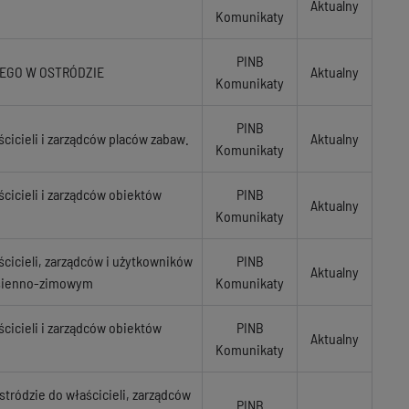
Aktualny
Komunikaty
PINB
EGO W OSTRÓDZIE
Aktualny
Komunikaty
PINB
icieli i zarządców placów zabaw.
Aktualny
Komunikaty
icieli i zarządców obiektów
PINB
Aktualny
Komunikaty
icieli, zarządców i użytkowników
PINB
Aktualny
esienno-zimowym
Komunikaty
icieli i zarządców obiektów
PINB
Aktualny
Komunikaty
ródzie do właścicieli, zarządców
PINB