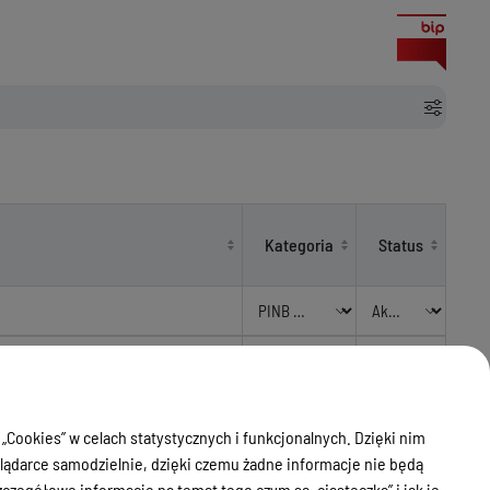
Kategoria
Status
ródzie do właścicieli, zarządców
PINB
ódzkiego w związku z
Aktualny
Komunikaty
m
 „Cookies” w celach statystycznych i funkcjonalnych. Dzięki nim
ądarce samodzielnie, dzięki czemu żadne informacje nie będą
ródzie do właścicieli, zarządców
PINB
zegółowe informacje na temat tego czym są „ciasteczka” i jak je