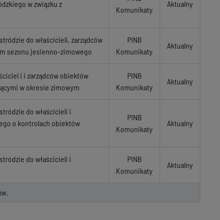
ódzkiego w związku z
Aktualny
Komunikaty
ródzie do właścicieli, zarządców
PINB
Aktualny
iem sezonu jesienno-zimowego
Komunikaty
iciel i i zarządców obiektów
PINB
Aktualny
jącymi w okresie zimowym
Komunikaty
ódzie do właścicieli i
PINB
ego o kontrolach obiektów
Aktualny
Komunikaty
ódzie do właścicieli i
PINB
Aktualny
Komunikaty
ów.