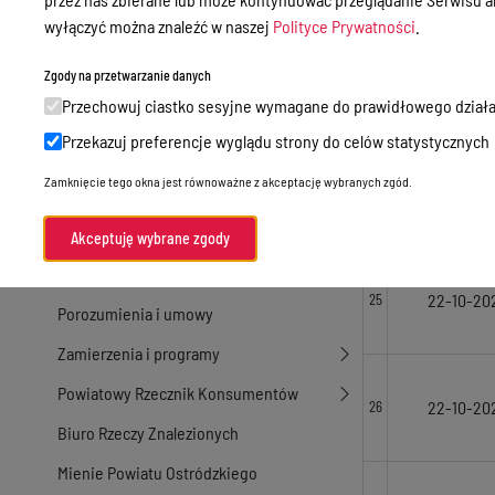
14-10-20
22
Nieodpłatna Pomoc Prawna
wyłączyć można znaleźć w naszej
Polityce Prywatności
.
Akty Prawne
Zgody na przetwarzanie danych
Rejestry, ewidencje i archiwa
Przechowuj ciastko sesyjne wymagane do prawidłowego działa
14-10-20
23
Budżet
Przekazuj preferencje wyglądu strony do celów statystycznych
Organizacja działania samorządu
Zamknięcie tego okna jest równoważne z akceptację wybranych zgód.
powiatowego
09-05-20
24
Organy Powiatu
Akceptuję wybrane zgody
Oświadczenia majątkowe
22-10-20
25
Porozumienia i umowy
Zamierzenia i programy
Powiatowy Rzecznik Konsumentów
22-10-20
26
Biuro Rzeczy Znalezionych
Mienie Powiatu Ostródzkiego