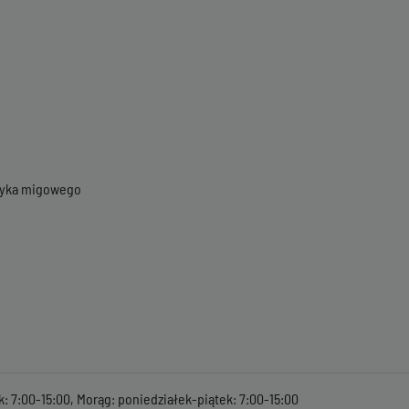
ęzyka migowego
k: 7:00-15:00, Morąg: poniedziałek-piątek: 7:00-15:00