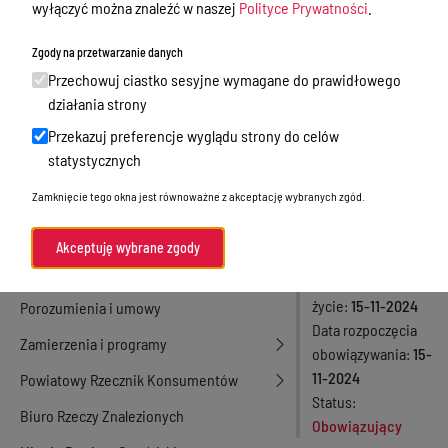
wyłączyć można znaleźć w naszej
Polityce Prywatności
.
Ostródzkiego
Nieodpłatna Pomoc Prawna
Zgody na przetwarzanie danych
na 2025 rok
Akty Prawne
Przechowuj ciastko sesyjne wymagane do prawidłowego
Rejestry, ewidencje i archiwa
działania strony
Numer aktu
Przekazuj preferencje wyglądu strony do celów
21/76/2024
Budżet
statystycznych
Rodzaj aktu
Organizacja działania samorządu
Uchwały Zarządu
Zamknięcie tego okna jest równoważne z akceptację wybranych zgód.
powiatowego
Powiatu
Data podjęcia
15-11-
Organy Powiatu
Akceptuję wybrane zgody
2024
Oświadczenia majątkowe
Data wejścia w
życie
15-11-2024
Porozumienia i umowy
Data rozpoczęcia
Zamierzenia i programy
obowiązywania
15-
11-2024
Powiatowy Rzecznik Konsumentów
Status
Biuro Rzeczy Znalezionych
Obowiązujący