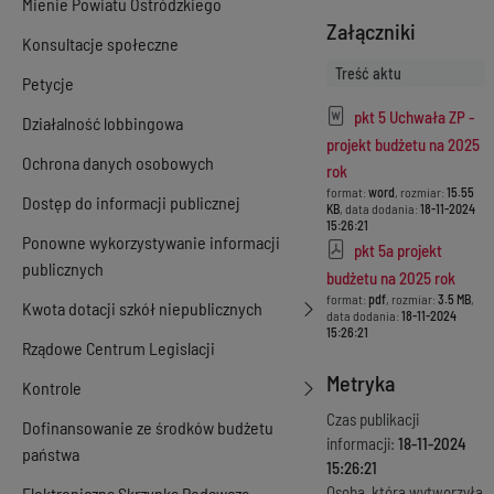
Mienie Powiatu Ostródzkiego
Załączniki
Konsultacje społeczne
Treść aktu
Petycje
pkt 5 Uchwała ZP -
Działalność lobbingowa
projekt budżetu na 2025
Ochrona danych osobowych
rok
format:
word
, rozmiar:
15.55
Dostęp do informacji publicznej
KB
, data dodania:
18-11-2024
15:26:21
Ponowne wykorzystywanie informacji
pkt 5a projekt
publicznych
budżetu na 2025 rok
format:
pdf
, rozmiar:
3.5 MB
,
Kwota dotacji szkół niepublicznych
data dodania:
18-11-2024
15:26:21
Rządowe Centrum Legislacji
Metryka
Kontrole
Czas publikacji
Dofinansowanie ze środków budżetu
informacji:
18-11-2024
państwa
15:26:21
Osoba, która wytworzyła
Elektroniczna Skrzynka Podawcza