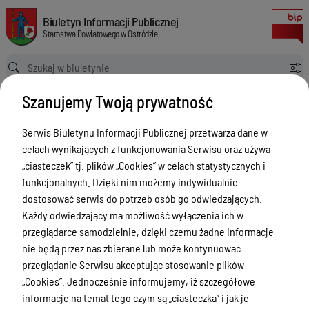
Uchwała w sprawie projektu budżetu Powiatu Ostródzkiego na 2025 rok
Biuletyn Informacji Publicznej Starostwa Powiatowego w Ostródzie
Biuletyn Informacji Publicznej
Starostwa Powiatowego w Ostródzie
Ścieżka powrotu
Strona główna
Akty prawne
Szanujemy Twoją prywatność
Uchwała w sprawie projektu budżetu Powiatu Ostródzkiego na 2025 rok
Akty prawne
Serwis Biuletynu Informacji Publicznej przetwarza dane w
celach wynikających z funkcjonowania Serwisu oraz używa
Menu Przedmiotowe
Wersja
„ciasteczek” tj. plików „Cookies” w celach statystycznych i
nieobowiązująca z dnia
Starostwo Powiatowe
funkcjonalnych. Dzięki nim możemy indywidualnie
18-11-2024 15:26:21
dostosować serwis do potrzeb osób go odwiedzających.
Drukuj
Poradnik Interesanta
Każdy odwiedzający ma możliwość wyłączenia ich w
Uchwała w
Informacje o naborze
przeglądarce samodzielnie, dzięki czemu żadne informacje
sprawie
nie będą przez nas zbierane lub może kontynuować
Zamówienia Publiczne
projektu
przeglądanie Serwisu akceptując stosowanie plików
Tablica ogłoszeń
„Cookies”. Jednocześnie informujemy, iż szczegółowe
budżetu
informacje na temat tego czym są „ciasteczka” i jak je
Powiatu
Dyżury Aptek w Powiecie Ostródzkim