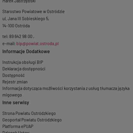
Marek Jastrzębski
Starostwo Powiatowe w Ostródzie
ul. Jana III Sobieskiego 5,
14-100 Ostróda
tel: 89 642 98 00 ,
e-mail:
bip@powiat.ostroda.pl
Informacje Dodatkowe
Instrukcja obsługi BIP
Deklaracja dostępności
Dostępność
Rejestr zmian
Informacja dotycząca możliwości korzystania z usług tłumacza języka
migowego
Inne serwisy
Strona Powiatu Ostródzkiego
Geoportal Powiatu Ostródzkiego
Platforma ePUAP
Dziennk Ustaw