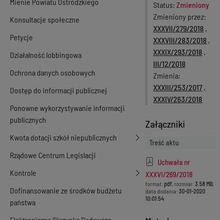
Mienie Powiatu Ostródzkiego
Status
Zmieniony
Zmieniony przez
Konsultacje społeczne
XXXVII/279/2018
,
Petycje
XXXVIII/283/2018
,
XXXIX/293/2018
,
Działalność lobbingowa
III/12/2018
Ochrona danych osobowych
Zmienia
XXXIII/253/2017
,
Dostęp do informacji publicznej
XXXIV/263/2018
Ponowne wykorzystywanie informacji
publicznych
Załączniki
Kwota dotacji szkół niepublicznych
Treść aktu
Rządowe Centrum Legislacji
Uchwała nr
Kontrole
XXXVI/269/2018
format:
pdf
, rozmiar:
3.58 MB
,
Dofinansowanie ze środków budżetu
data dodania:
30-01-2020
10:01:54
państwa
Elektroniczna Skrzynka Podawcza