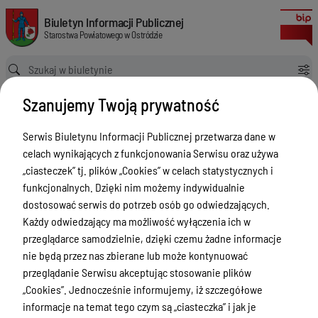
zmieniająca uchwałę w sprawie przyjęcia wieloletniej prognozy finansow
Biuletyn Informacji Publicznej Starostwa Powiatowego w Ostródzie
Biuletyn Informacji Publicznej
Starostwa Powiatowego w Ostródzie
Ścieżka powrotu
Strona główna
Akty prawne
Szanujemy Twoją prywatność
zmieniająca uchwałę w sprawie przyjęcia wieloletniej prognozy finansowej Powiatu Ostródzkiego na lata 2018-2031
Akty prawne
Serwis Biuletynu Informacji Publicznej przetwarza dane w
celach wynikających z funkcjonowania Serwisu oraz używa
Menu Przedmiotowe
Wersja obowiązująca
„ciasteczek” tj. plików „Cookies” w celach statystycznych i
z dnia
30-01-2020
Starostwo Powiatowe
funkcjonalnych. Dzięki nim możemy indywidualnie
10:01:54
dostosować serwis do potrzeb osób go odwiedzających.
Drukuj
Poradnik Interesanta
Każdy odwiedzający ma możliwość wyłączenia ich w
zmieniająca
Informacje o naborze
przeglądarce samodzielnie, dzięki czemu żadne informacje
uchwałę w
nie będą przez nas zbierane lub może kontynuować
Zamówienia Publiczne
sprawie
przeglądanie Serwisu akceptując stosowanie plików
Tablica ogłoszeń
„Cookies”. Jednocześnie informujemy, iż szczegółowe
przyjęcia
informacje na temat tego czym są „ciasteczka” i jak je
wieloletniej
Dyżury Aptek w Powiecie Ostródzkim