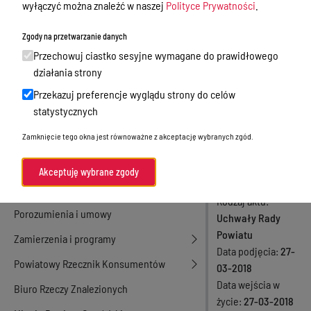
wyłączyć można znaleźć w naszej
Polityce Prywatności
.
prognozy
Nieodpłatna Pomoc Prawna
Zgody na przetwarzanie danych
finansowej
Akty Prawne
Przechowuj ciastko sesyjne wymagane do prawidłowego
Powiatu
Rejestry, ewidencje i archiwa
działania strony
Ostródzkiego
Przekazuj preferencje wyglądu strony do celów
Budżet
na lata 2018-
statystycznych
Organizacja działania samorządu
2031
Zamknięcie tego okna jest równoważne z akceptację wybranych zgód.
powiatowego
Organy Powiatu
Numer aktu
Akceptuję wybrane zgody
XXXVI/269/2018
Oświadczenia majątkowe
Rodzaj aktu
Porozumienia i umowy
Uchwały Rady
Powiatu
Zamierzenia i programy
Data podjęcia
27-
Powiatowy Rzecznik Konsumentów
03-2018
Data wejścia w
Biuro Rzeczy Znalezionych
życie
27-03-2018