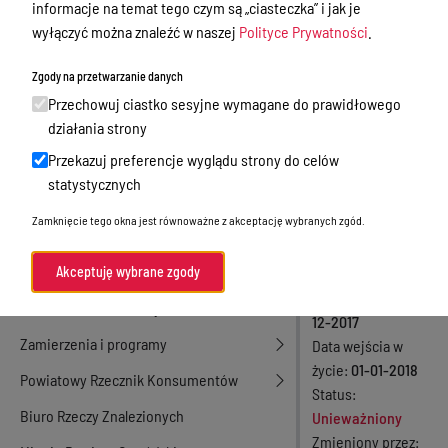
informacje na temat tego czym są „ciasteczka” i jak je
Powiatu
Nieodpłatna Pomoc Prawna
wyłączyć można znaleźć w naszej
Polityce Prywatności
.
Ostródzkiego
Akty Prawne
Zgody na przetwarzanie danych
na lata 2018-
Rejestry, ewidencje i archiwa
Przechowuj ciastko sesyjne wymagane do prawidłowego
2031
działania strony
Budżet
Przekazuj preferencje wyglądu strony do celów
Organizacja działania samorządu
Numer aktu
statystycznych
powiatowego
XXXIII/253/2017
Zamknięcie tego okna jest równoważne z akceptację wybranych zgód.
Rodzaj aktu
Organy Powiatu
Uchwały Rady
Oświadczenia majątkowe
Akceptuję wybrane zgody
Powiatu
Data podjęcia
29-
Porozumienia i umowy
12-2017
Zamierzenia i programy
Data wejścia w
życie
01-01-2018
Powiatowy Rzecznik Konsumentów
Status
Biuro Rzeczy Znalezionych
Unieważniony
Zmieniony przez