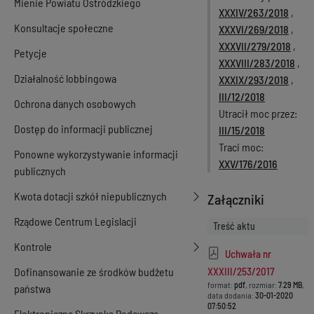
Mienie Powiatu Ostródzkiego
XXXIV/263/2018
,
Konsultacje społeczne
XXXVI/269/2018
,
XXXVII/279/2018
,
Petycje
XXXVIII/283/2018
,
Działalność lobbingowa
XXXIX/293/2018
,
III/12/2018
Ochrona danych osobowych
Utracił moc przez
Dostęp do informacji publicznej
III/15/2018
Traci moc
Ponowne wykorzystywanie informacji
XXV/176/2016
publicznych
Kwota dotacji szkół niepublicznych
Załączniki
Rządowe Centrum Legislacji
Treść aktu
Kontrole
Uchwała nr
Dofinansowanie ze środków budżetu
XXXIII/253/2017
format:
pdf
, rozmiar:
7.29 MB
,
państwa
data dodania:
30-01-2020
07:50:52
Elektroniczna Skrzynka Podawcza