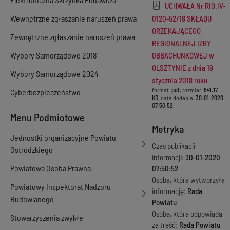
UCHWAŁA Nr RIO.IV-
Wewnętrzne zgłaszanie naruszeń prawa
0120-52/18 SKŁADU
ORZEKAJĄCEGO
Zewnętrzne zgłaszanie naruszeń prawa
REGI0NALNEJ IZBY
Wybory Samorządowe 2018
0BBACHUNKOWEJ w
OLSZTYNIE z dnia 19
Wybory Samorządowe 2024
stycznia 2018 roku
format:
pdf
, rozmiar:
641.17
Cyberbezpieczeństwo
KB
, data dodania:
30-01-2020
07:50:52
Menu Podmiotowe
Metryka
Jednostki organizacyjne Powiatu
Czas publikacji
Ostródzkiego
informacji:
30-01-2020
Powiatowa Osoba Prawna
07:50:52
Osoba, która wytworzyła
Powiatowy Inspektorat Nadzoru
informację:
Rada
Budowlanego
Powiatu
Osoba, która odpowiada
Stowarzyszenia zwykłe
za treść:
Rada Powiatu