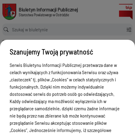
w sprawie przyjęcia wieloletniej prognozy finansowej Powiatu Ostródzki
Biuletyn Informacji Publicznej Starostwa Powiatowego w Ostródzie
Biuletyn Informacji Publicznej
Starostwa Powiatowego w Ostródzie
Ścieżka powrotu
Strona główna
Akty prawne
w sprawie przyjęcia wieloletniej prognozy finansowej Powiatu Ostródzkiego na lata 2018-2031
Szanujemy Twoją prywatność
Akty prawne
Serwis Biuletynu Informacji Publicznej przetwarza dane w
Menu Przedmiotowe
Wersja obowiązująca
celach wynikających z funkcjonowania Serwisu oraz używa
z dnia
30-01-2020
Starostwo Powiatowe
„ciasteczek” tj. plików „Cookies” w celach statystycznych i
07:50:52
funkcjonalnych. Dzięki nim możemy indywidualnie
Drukuj
Poradnik Interesanta
dostosować serwis do potrzeb osób go odwiedzających.
w sprawie
Informacje o naborze
Każdy odwiedzający ma możliwość wyłączenia ich w
przyjęcia
przeglądarce samodzielnie, dzięki czemu żadne informacje
Zamówienia Publiczne
wieloletniej
nie będą przez nas zbierane lub może kontynuować
Tablica ogłoszeń
przeglądanie Serwisu akceptując stosowanie plików
prognozy
„Cookies”. Jednocześnie informujemy, iż szczegółowe
finansowej
Dyżury Aptek w Powiecie Ostródzkim